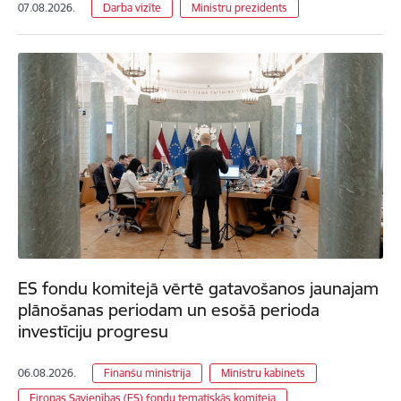
07.08.2026.
Darba vizīte
Ministru prezidents
ES fondu komitejā vērtē gatavošanos jaunajam
plānošanas periodam un esošā perioda
investīciju progresu
06.08.2026.
Finanšu ministrija
Ministru kabinets
Eiropas Savienības (ES) fondu tematiskās komiteja