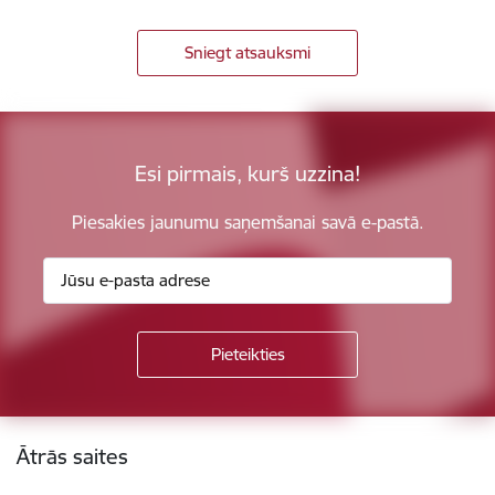
Sniegt atsauksmi
Esi pirmais, kurš uzzina!
Piesakies jaunumu saņemšanai savā e-pastā.
Kājene
Ātrās saites