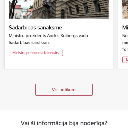
Sadarbības sanāksme
Mi
Ministru prezidents Andris Kulbergs vada
Not
Sadarbības sanāksmi.
min
fo
Ministru prezidenta kalendārs
M
Visi notikumi
Vai šī informācija bija noderīga?