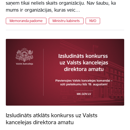
saņem tikai neliels skaits organizāciju. Nav šaubu, ka
mums ir organizācijas, kuras veic…
Memoranda padome
Ministru kabinets
NVO
Izsludināts atklāts konkurss uz Valsts
kancelejas direktora amatu