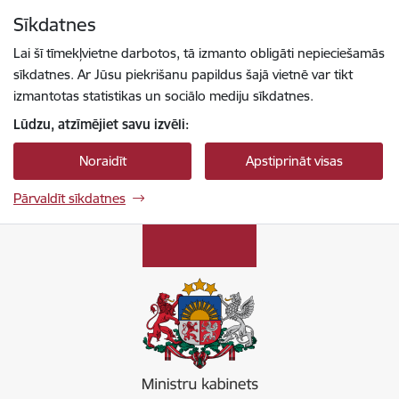
Pāriet uz lapas saturu
Sīkdatnes
Spied
lai meklētu
Enter
Lai šī tīmekļvietne darbotos, tā izmanto obligāti nepieciešamās
sīkdatnes. Ar Jūsu piekrišanu papildus šajā vietnē var tikt
izmantotas statistikas un sociālo mediju sīkdatnes.
Lūdzu, atzīmējiet savu izvēli:
Noraidīt
Apstiprināt visas
Pārvaldīt sīkdatnes
Ministru kabinets