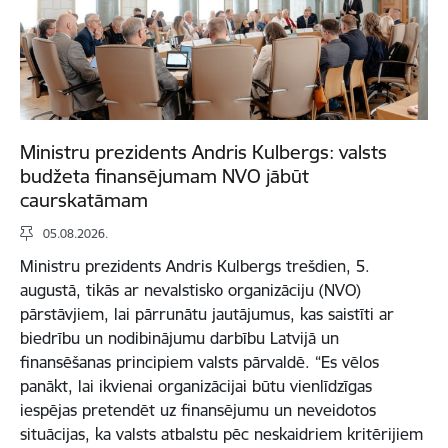
Ministru prezidents Andris Kulbergs: valsts
budžeta finansējumam NVO jābūt
caurskatāmam
05.08.2026.
Ministru prezidents Andris Kulbergs trešdien, 5.
augustā, tikās ar nevalstisko organizāciju (NVO)
pārstāvjiem, lai pārrunātu jautājumus, kas saistīti ar
biedrību un nodibinājumu darbību Latvijā un
finansēšanas principiem valsts pārvaldē. “Es vēlos
panākt, lai ikvienai organizācijai būtu vienlīdzīgas
iespējas pretendēt uz finansējumu un neveidotos
situācijas, ka valsts atbalstu pēc neskaidriem kritērijiem