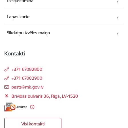
Piekļūstamība
Lapas karte
Sīkdatņu izvēles maiņa
Kontakti
+371 67082800
+371 67082900
E-pasts:
pasts@mk.gov.lv
Brīvības bulvāris 36, Rīga, LV-1520
Visi kontakti