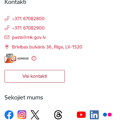
Kontakti
+371 67082800
+371 67082900
E-pasts:
pasts@mk.gov.lv
Brīvības bulvāris 36, Rīga, LV-1520
Visi kontakti
Sekojiet mums