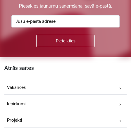
Piesakies jaunumu saņemšanai savā e-pastā.
Kājene
Ātrās saites
Vakances
Iepirkumi
Projekti