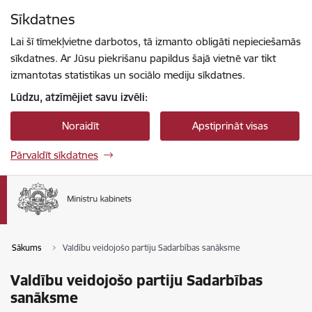
Pāriet uz lapas saturu
Sīkdatnes
Spied
lai meklētu
Enter
Lai šī tīmekļvietne darbotos, tā izmanto obligāti nepieciešamās
sīkdatnes. Ar Jūsu piekrišanu papildus šajā vietnē var tikt
izmantotas statistikas un sociālo mediju sīkdatnes.
Lūdzu, atzīmējiet savu izvēli:
Noraidīt
Apstiprināt visas
Pārvaldīt sīkdatnes
Sākums
Valdību veidojošo partiju Sadarbības sanāksme
Valdību veidojošo partiju Sadarbības
sanāksme