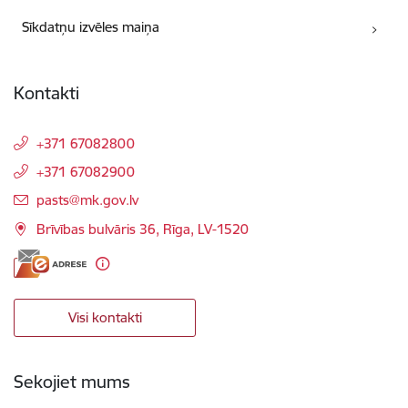
Sīkdatņu izvēles maiņa
Kontakti
+371 67082800
+371 67082900
E-pasts:
pasts@mk.gov.lv
Brīvības bulvāris 36, Rīga, LV-1520
Visi kontakti
Sekojiet mums