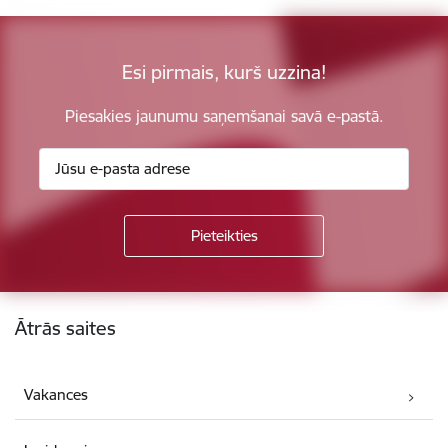
Esi pirmais, kurš uzzina!
Piesakies jaunumu saņemšanai savā e-pastā.
Kājene
Ātrās saites
Vakances