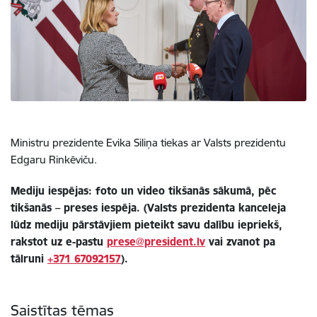
Ministru prezidente Evika Siliņa tiekas ar Valsts prezidentu
Edgaru Rinkēviču.
Mediju iespējas: foto un video tikšanās sākumā, pēc
tikšanās – preses iespēja. (Valsts prezidenta kanceleja
lūdz mediju pārstāvjiem pieteikt savu dalību iepriekš,
rakstot uz e-pastu
prese@president.lv
vai zvanot pa
tālruni
+371 67092157
).
Saistītas tēmas