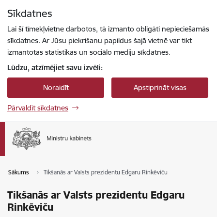
Pāriet uz lapas saturu
Sīkdatnes
Spied
lai meklētu
Enter
Lai šī tīmekļvietne darbotos, tā izmanto obligāti nepieciešamās
sīkdatnes. Ar Jūsu piekrišanu papildus šajā vietnē var tikt
izmantotas statistikas un sociālo mediju sīkdatnes.
Lūdzu, atzīmējiet savu izvēli:
Noraidīt
Apstiprināt visas
Pārvaldīt sīkdatnes
Sākums
Tikšanās ar Valsts prezidentu Edgaru Rinkēviču
Tikšanās ar Valsts prezidentu Edgaru
Rinkēviču