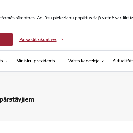
iešamās sīkdatnes. Ar Jūsu piekrišanu papildus šajā vietnē var tikt i
Pārvaldīt sīkdatnes
ts
Ministru prezidents
Valsts kanceleja
Aktualitāt
 pārstāvjiem