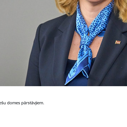
niešu domes pārstāvjiem.