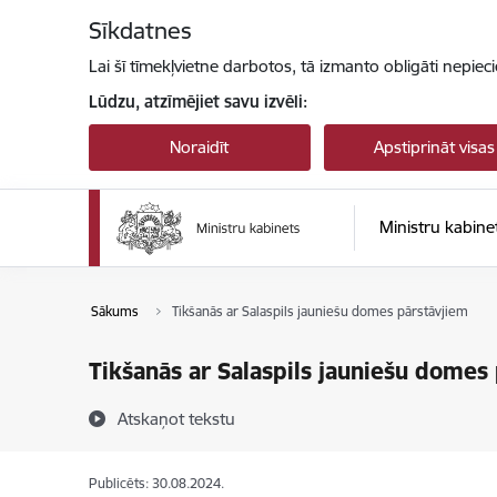
Pāriet uz lapas saturu
Sīkdatnes
Lai šī tīmekļvietne darbotos, tā izmanto obligāti nepiec
Lūdzu, atzīmējiet savu izvēli:
Noraidīt
Apstiprināt visas
Ministru kabine
Sākums
Tikšanās ar Salaspils jauniešu domes pārstāvjiem
Tikšanās ar Salaspils jauniešu domes
Atskaņot tekstu
Publicēts: 30.08.2024.