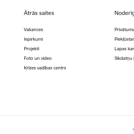
Kājene
Ātrās saites
Noderīg
Vakances
Privātuma
Iepirkumi
Piekļūsta
Projekti
Lapas kar
Foto un video
Sīkdatņu 
Krīzes vadības centrs
©