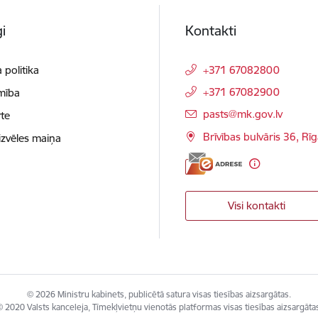
i
Kontakti
 politika
+371 67082800
+371 67082900
mība
E-pasts:
pasts@mk.gov.lv
te
Brīvības bulvāris 36, Rī
izvēles maiņa
Visi kontakti
© 2026 Ministru kabinets, publicētā satura visas tiesības aizsargātas.
 2020 Valsts kanceleja, Tīmekļvietņu vienotās platformas visas tiesības aizsargāta