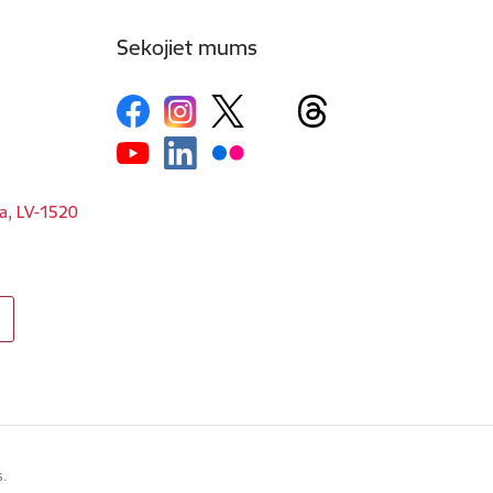
Sekojiet mums
ga, LV-1520
s.