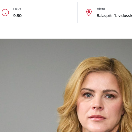
Laiks
Vieta
9.30
Salaspils 1. viduss