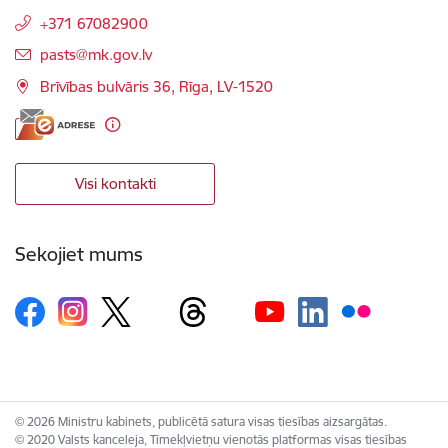
+371 67082900
E-pasts:
pasts@mk.gov.lv
Brīvības bulvāris 36, Rīga, LV-1520
Visi kontakti
Sekojiet mums
© 2026 Ministru kabinets, publicētā satura visas tiesības aizsargātas.
© 2020 Valsts kanceleja, Tīmekļvietņu vienotās platformas visas tiesības