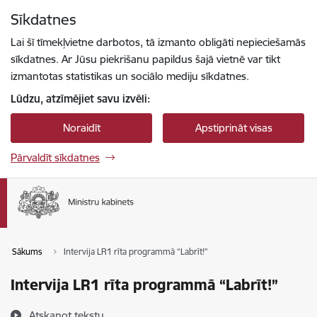
Pāriet uz lapas saturu
Sīkdatnes
Spied
lai meklētu
Enter
Lai šī tīmekļvietne darbotos, tā izmanto obligāti nepieciešamās
sīkdatnes. Ar Jūsu piekrišanu papildus šajā vietnē var tikt
izmantotas statistikas un sociālo mediju sīkdatnes.
Lūdzu, atzīmējiet savu izvēli:
Noraidīt
Apstiprināt visas
Pārvaldīt sīkdatnes
Sākums
Intervija LR1 rīta programmā “Labrīt!”
Intervija LR1 rīta programmā “Labrīt!”
Atskaņot tekstu