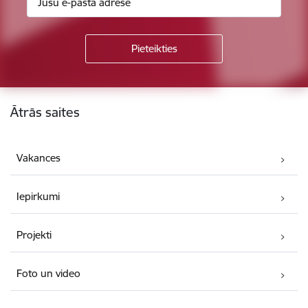
Kājene
Ātrās saites
Vakances
Iepirkumi
Projekti
Foto un video