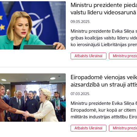
Ministru prezidente piedal
valstu līderu videosarunā
09.05.2025.
Ministru prezidente Evika Siliņa s
gribas koalīcijas valstu līderu v
ko ierosinājuši Lielbritānijas pr
Atbalsts Ukrainai
Ministru prezi
Eiropadomē vienojas veikt
aizsardzībā un strauji attī
07.03.2025.
Ministru prezidente Evika Siliņa 
Eiropadomē, kur kopā ar citiem 
militārās industrijas attīstību
Atbalsts Ukrainai
Ministru prezi