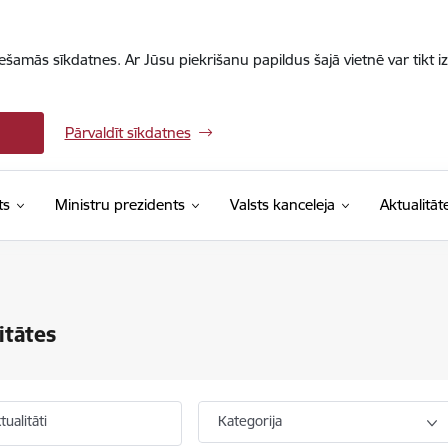
iešamās sīkdatnes. Ar Jūsu piekrišanu papildus šajā vietnē var tikt i
Pārvaldīt sīkdatnes
ts
Ministru prezidents
Valsts kanceleja
Aktualitāt
itātes
ualitāti
Kategorija