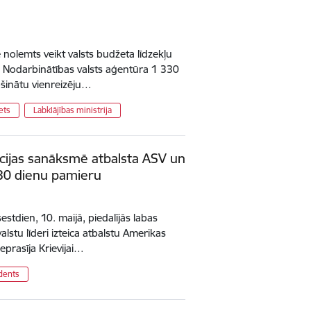
 nolemts veikt valsts budžeta līdzekļu
i Nodarbinātības valsts aģentūra 1 330
ošinātu vienreizēju…
ets
Labklājības ministrija
alīcijas sanāksmē atbalsta ASV un
 30 dienu pamieru
estdien, 10. maijā, piedalījās labas
alstu līderi izteica atbalstu Amerikas
eprasīja Krievijai…
dents