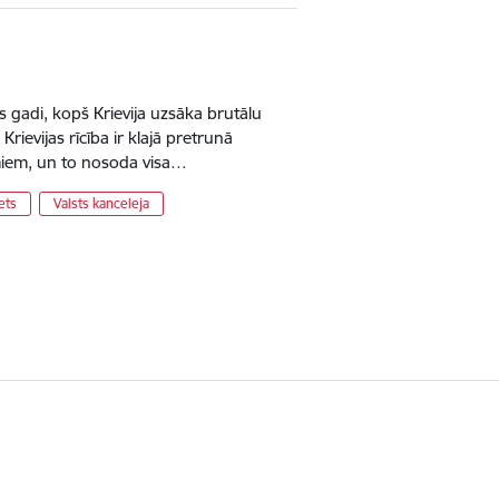
s gadi, kopš Krievija uzsāka brutālu
rievijas rīcība ir klajā pretrunā
umiem, un to nosoda visa…
ets
Valsts kanceleja