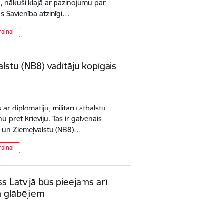
ā, nākuši klajā ar paziņojumu par
as Savienība atzinīgi…
rainai
alstu (NB8) vadītāju kopīgais
ar diplomātiju, militāru atbalstu
u pret Krieviju. Tas ir galvenais
tu un Ziemeļvalstu (NB8)…
rainai
ss Latvijā būs pieejams arī
 glābējiem