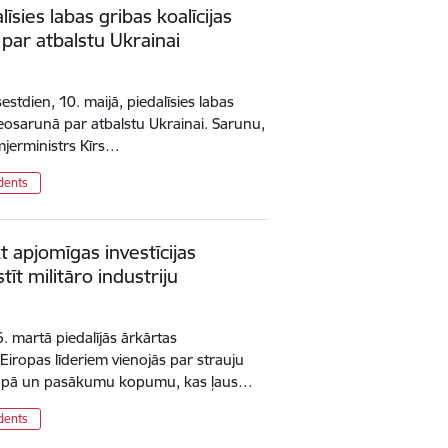
īsies labas gribas koalīcijas
 par atbalstu Ukrainai
estdien, 10. maijā, piedalīsies labas
ideosarunā par atbalstu Ukrainai. Sarunu,
emjerministrs Kīrs…
dents
 apjomīgas investīcijas
stīt militāro industriju
6. martā piedalījās ārkārtas
Eiropas līderiem vienojās par strauju
 Eiropā un pasākumu kopumu, kas ļaus…
dents