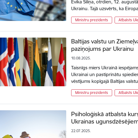
Evika Siliņa, otrdien, 12. august
Ukrainu. Tajā uzsvērts, ka Eirop
Ministru prezidents
Atbalsts Uk
Baltijas valstu un Ziemeļv
paziņojums par Ukrainu
10.08.2025.
Taisnīgs miers Ukrainā iespējams 
Ukrainai un pastiprinātu spiedien
vēstījums kopīgajā Baltijas vals
Ministru prezidents
Atbalsts Uk
Psiholoģiskā atbalsta kur
Ukrainas ugunsdzēsējiem
22.07.2025.