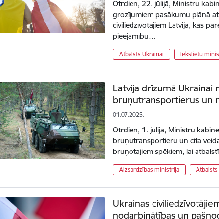
Otrdien, 22. jūlijā, Ministru kab
grozījumiem pasākumu plānā atb
civiliedzīvotājiem Latvijā, kas p
pieejamību…
Atbalsts Ukrainai
Iekšlietu minis
Latvija drīzumā Ukrainai 
bruņutransportierus un m
01.07.2025.
Otrdien, 1. jūlijā, Ministru kabin
bruņutransportieru un cita veid
bruņotajiem spēkiem, lai atbalst
Aizsardzības ministrija
Atbalsts
Ukrainas civiliedzīvotāji
nodarbinātības un pašno