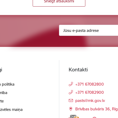
Sniegt atsauksmi
i
Kontakti
 politika
+371 67082800
+371 67082900
mība
E-pasts:
pasts@mk.gov.lv
te
Brīvības bulvāris 36, Rī
izvēles maiņa