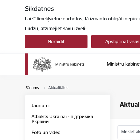
Pāriet uz lapas saturu
Sīkdatnes
Lai šī tīmekļvietne darbotos, tā izmanto obligāti nepiec
Lūdzu, atzīmējiet savu izvēli:
Noraidīt
Apstiprināt visas
Ministru kabine
Sākums
Aktualitātes
Aktual
Jaunumi
Atbalsts Ukrainai - підтримка
України
Meklēt akt
Foto un video