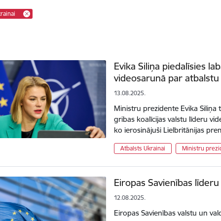
rainai
Evika Siliņa piedalīsies la
videosarunā par atbalstu
13.08.2025.
Ministru prezidente Evika Siliņa 
gribas koalīcijas valstu līderu v
ko ierosinājuši Lielbritānijas pr
Atbalsts Ukrainai
Ministru prezi
Eiropas Savienības līder
12.08.2025.
Eiropas Savienības valstu un vald