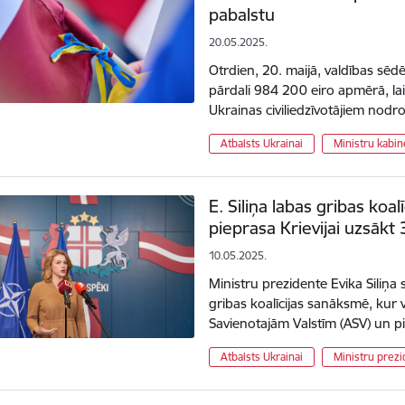
pabalstu
20.05.2025.
Otrdien, 20. maijā, valdības sēdē
pārdali 984 200 eiro apmērā, la
Ukrainas civiliedzīvotājiem nodr
Atbalsts Ukrainai
Ministru kabin
E. Siliņa labas gribas ko
pieprasa Krievijai uzsākt
10.05.2025.
Ministru prezidente Evika Siliņa s
gribas koalīcijas sanāksmē, kur v
Savienotajām Valstīm (ASV) un pi
Atbalsts Ukrainai
Ministru prezi