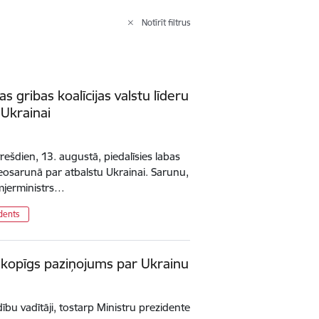
Notīrīt filtrus
bas gribas koalīcijas valstu līderu
 Ukrainai
trešdien, 13. augustā, piedalīsies labas
ideosarunā par atbalstu Ukrainai. Sarunu,
emjerministrs…
dents
u kopīgs paziņojums par Ukrainu
ību vadītāji, tostarp Ministru prezidente