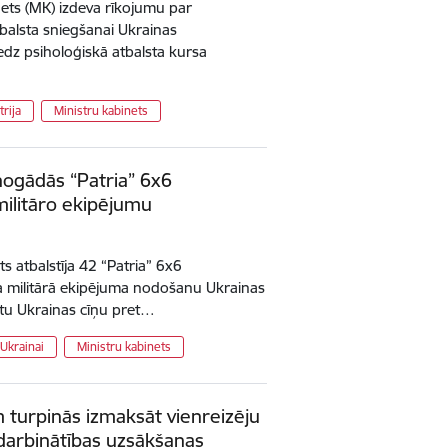
inets (MK) izdeva rīkojumu par
alsta sniegšanai Ukrainas
aredz psiholoģiskā atbalsta kursa
trija
Ministru kabinets
nogādās “Patria” 6x6
ilitāro ekipējumu
ets atbalstīja 42 “Patria” 6x6
a militārā ekipējuma nodošanu Ukrainas
ītu Ukrainas cīņu pret…
 Ukrainai
Ministru kabinets
em turpinās izmaksāt vienreizēju
darbinātības uzsākšanas