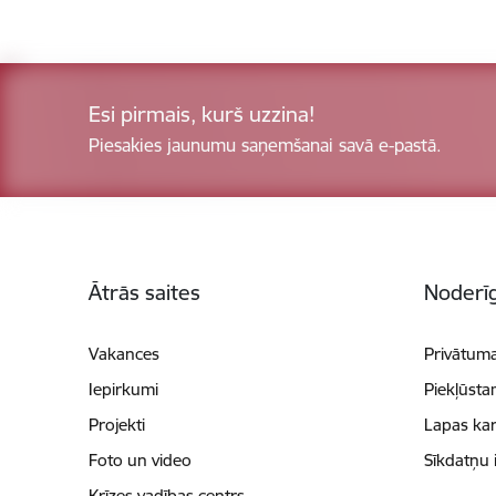
Esi pirmais, kurš uzzina!
Piesakies jaunumu saņemšanai savā e-pastā.
Kājene
Ātrās saites
Noderīg
Vakances
Privātuma
Iepirkumi
Piekļūsta
Projekti
Lapas kar
Foto un video
Sīkdatņu 
Krīzes vadības centrs