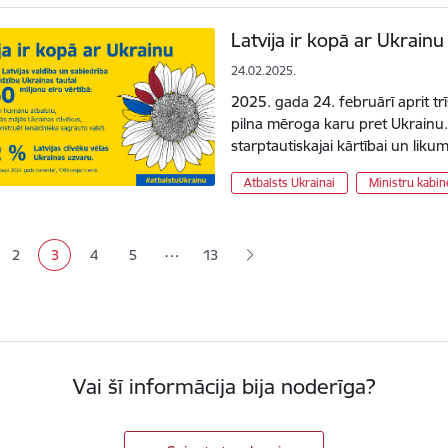
Latvija ir kopā ar Ukrainu
24.02.2025.
2025. gada 24. februārī aprit trī
pilna mēroga karu pret Ukrainu. K
starptautiskajai kārtībai un lik
Atbalsts Ukrainai
Ministru kabin
ana
…
2
3
4
5
13
a
Lapa
Pašreizējā lapa
Lapa
Lapa
Vai šī informācija bija noderīga?