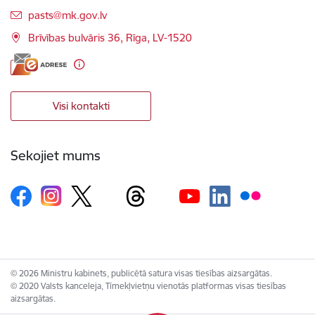
E-pasts:
pasts@mk.gov.lv
Brīvības bulvāris 36, Rīga, LV-1520
Visi kontakti
Sekojiet mums
© 2026 Ministru kabinets, publicētā satura visas tiesības aizsargātas.
© 2020 Valsts kanceleja, Tīmekļvietņu vienotās platformas visas tiesības
aizsargātas.