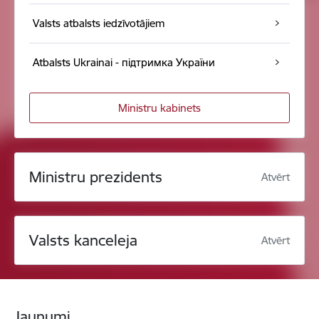
Valsts atbalsts iedzīvotājiem
Atbalsts Ukrainai - підтримка України
Ministru kabinets
Ministru prezidents
Atvērt
Valsts kanceleja
Atvērt
Jaunumi