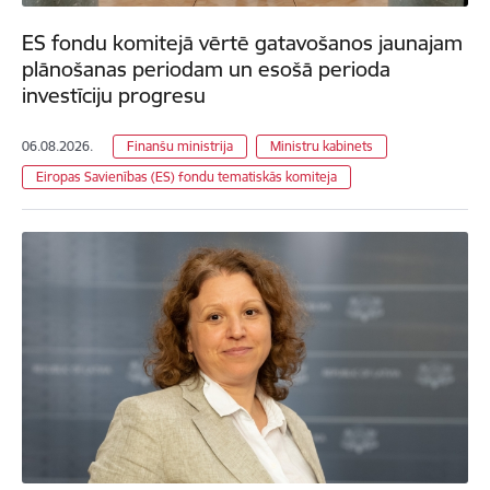
ES fondu komitejā vērtē gatavošanos jaunajam
plānošanas periodam un esošā perioda
investīciju progresu
06.08.2026.
Finanšu ministrija
Ministru kabinets
Eiropas Savienības (ES) fondu tematiskās komiteja