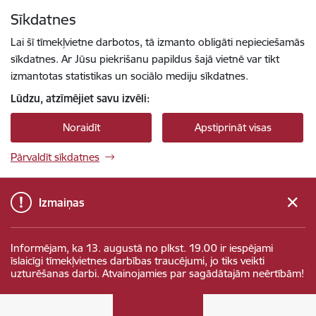
Pāriet uz lapas saturu
Sīkdatnes
Spied
lai meklētu
Enter
Lai šī tīmekļvietne darbotos, tā izmanto obligāti nepieciešamās
sīkdatnes. Ar Jūsu piekrišanu papildus šajā vietnē var tikt
izmantotas statistikas un sociālo mediju sīkdatnes.
Lūdzu, atzīmējiet savu izvēli:
Noraidīt
Apstiprināt visas
Pārvaldīt sīkdatnes
Izmaiņas
Informējam, ka 13. augustā no plkst. 19.00 ir iespējami
īslaicīgi tīmekļvietnes darbības traucējumi, jo tiks veikti
uzturēšanas darbi. Atvainojamies par sagādātajām neērtībām!
Ministru kabinets