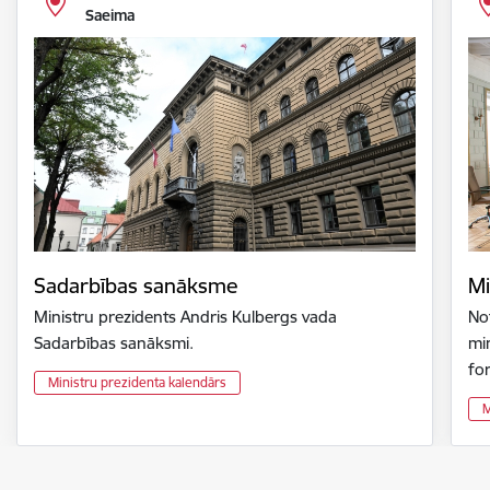
Saeima
Sadarbības sanāksme
Mi
Ministru prezidents Andris Kulbergs vada
Not
Sadarbības sanāksmi.
min
fo
Ministru prezidenta kalendārs
M