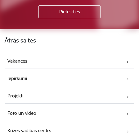
Kājene
Ātrās saites
Vakances
Iepirkumi
Projekti
Foto un video
Krīzes vadības centrs