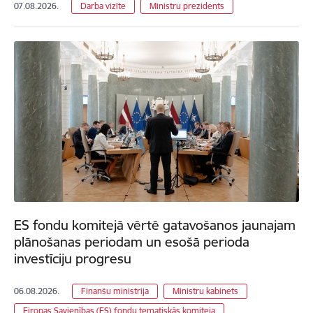
07.08.2026.
Darba vizīte
Ministru prezidents
ES fondu komitejā vērtē gatavošanos jaunajam
plānošanas periodam un esošā perioda
investīciju progresu
06.08.2026.
Finanšu ministrija
Ministru kabinets
Eiropas Savienības (ES) fondu tematiskās komiteja