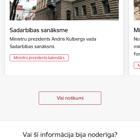
Sadarbības sanāksme
Mi
Ministru prezidents Andris Kulbergs vada
Not
Sadarbības sanāksmi.
min
fo
Ministru prezidenta kalendārs
M
Visi notikumi
Vai šī informācija bija noderīga?