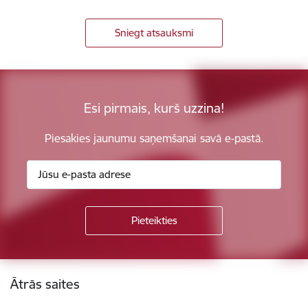
Sniegt atsauksmi
Esi pirmais, kurš uzzina!
Piesakies jaunumu saņemšanai savā e-pastā.
Kājene
Ātrās saites