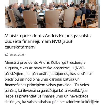
Ministru prezidents Andris Kulbergs: valsts
budžeta finansējumam NVO jābūt
caurskatāmam
05.08.2026.
Ministru prezidents Andris Kulbergs trešdien, 5.
augustā, tikās ar nevalstisko organizāciju (NVO)
pārstāvjiem, lai pārrunātu jautājumus, kas saistīti ar
biedrību un nodibinājumu darbību Latvijā un
finansēšanas principiem valsts pārvaldē. “Es vēlos
panākt, lai ikvienai organizācijai būtu vienlīdzīgas
iespējas pretendēt uz finansējumu un neveidotos
situācijas, ka valsts atbalstu pēc neskaidriem kritērijiem