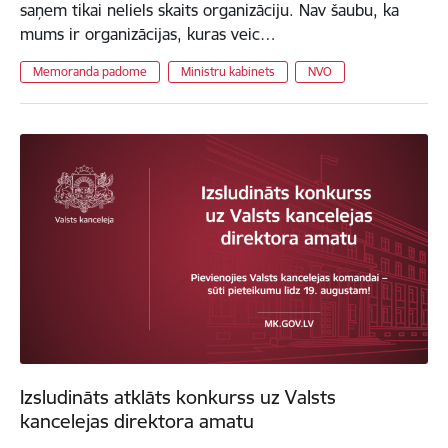
saņem tikai neliels skaits organizāciju. Nav šaubu, ka
mums ir organizācijas, kuras veic…
Memoranda padome
Ministru kabinets
NVO
Izsludināts atklāts konkurss uz Valsts
kancelejas direktora amatu