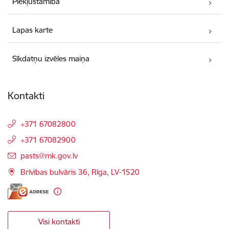
Piekļūstamība
Lapas karte
Sīkdatņu izvēles maiņa
Kontakti
+371 67082800
+371 67082900
E-pasts:
pasts@mk.gov.lv
Brīvības bulvāris 36, Rīga, LV-1520
Visi kontakti