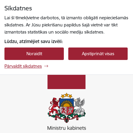
Pāriet uz lapas saturu
Sīkdatnes
Spied
lai meklētu
Enter
Lai šī tīmekļvietne darbotos, tā izmanto obligāti nepieciešamās
sīkdatnes. Ar Jūsu piekrišanu papildus šajā vietnē var tikt
izmantotas statistikas un sociālo mediju sīkdatnes.
Lūdzu, atzīmējiet savu izvēli:
Noraidīt
Apstiprināt visas
Pārvaldīt sīkdatnes
Ministru kabinets