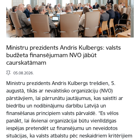
Ministru prezidents Andris Kulbergs: valsts
budžeta finansējumam NVO jābūt
caurskatāmam
05.08.2026.
Ministru prezidents Andris Kulbergs trešdien, 5.
augustā, tikās ar nevalstisko organizāciju (NVO)
pārstāvjiem, lai pārrunātu jautājumus, kas saistīti ar
biedrību un nodibinājumu darbību Latvijā un
finansēšanas principiem valsts pārvaldē. “Es vēlos
panākt, lai ikvienai organizācijai būtu vienlīdzīgas
iespējas pretendēt uz finansējumu un neveidotos
situācijas, ka valsts atbalstu pēc neskaidriem kritērijiem