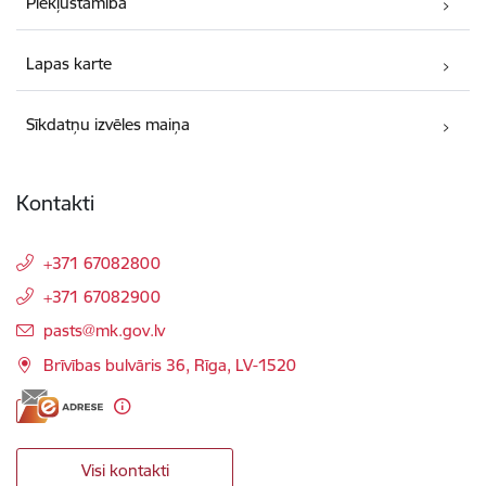
Piekļūstamība
Lapas karte
Sīkdatņu izvēles maiņa
Kontakti
+371 67082800
+371 67082900
E-pasts:
pasts@mk.gov.lv
Brīvības bulvāris 36, Rīga, LV-1520
Visi kontakti