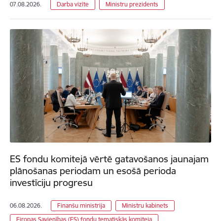
07.08.2026.
Darba vizīte
Ministru prezidents
ES fondu komitejā vērtē gatavošanos jaunajam
plānošanas periodam un esošā perioda
investīciju progresu
06.08.2026.
Finanšu ministrija
Ministru kabinets
Eiropas Savienības (ES) fondu tematiskās komiteja