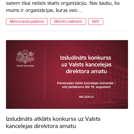
saņem tikai neliels skaits organizāciju. Nav šaubu, ka
mums ir organizācijas, kuras veic…
Memoranda padome
Ministru kabinets
NVO
Izsludināts atklāts konkurss uz Valsts
kancelejas direktora amatu