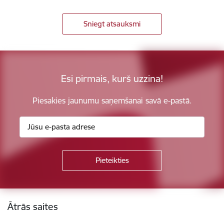
Sniegt atsauksmi
Esi pirmais, kurš uzzina!
Piesakies jaunumu saņemšanai savā e-pastā.
Kājene
Ātrās saites