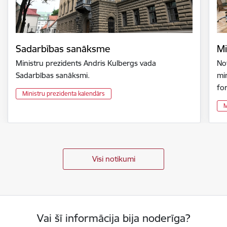
Sadarbības sanāksme
Mi
Ministru prezidents Andris Kulbergs vada
Not
Sadarbības sanāksmi.
min
fo
Ministru prezidenta kalendārs
M
Visi notikumi
Vai šī informācija bija noderīga?