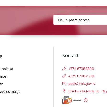
i
Kontakti
 politika
+371 67082800
+371 67082900
mība
E-pasts:
pasts@mk.gov.lv
te
Brīvības bulvāris 36, Rī
izvēles maiņa