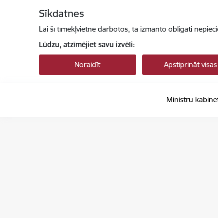
Pāriet uz lapas saturu
Sīkdatnes
Lai šī tīmekļvietne darbotos, tā izmanto obligāti nepiec
Lūdzu, atzīmējiet savu izvēli:
Noraidīt
Apstiprināt visas
Ministru kabine
Ministru kabinets