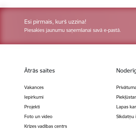
Esi pirmais, kurš uzzina!
Piesakies jaunumu saņemšanai savā e-pastā.
Kājene
Ātrās saites
Noderīg
Vakances
Privātuma
Iepirkumi
Piekļūsta
Projekti
Lapas kar
Foto un video
Sīkdatņu 
Krīzes vadības centrs