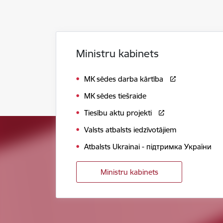
Ministru kabinets
MK sēdes darba kārtība
MK sēdes tiešraide
Tiesību aktu projekti
Valsts atbalsts iedzīvotājiem
Atbalsts Ukrainai - підтримка України
Ministru kabinets