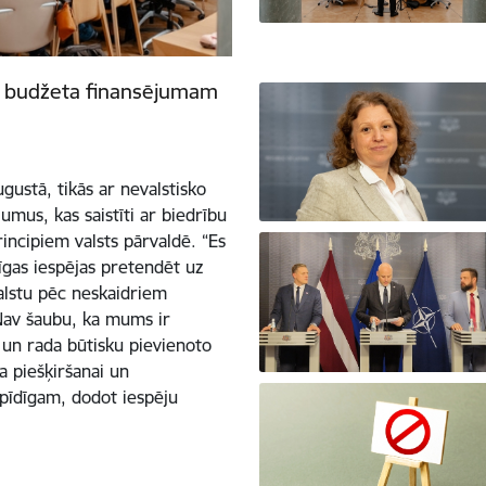
ts budžeta finansējumam
gustā, tikās ar nevalstisko
umus, kas saistīti ar biedrību
incipiem valsts pārvaldē. “Es
zīgas iespējas pretendēt uz
balstu pēc neskaidriem
. Nav šaubu, ka mums ir
s un rada būtisku pievienoto
a piešķiršanai un
pīdīgam, dodot iespēju