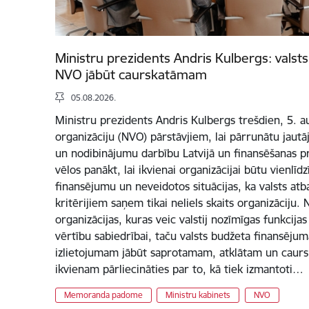
Ministru prezidents Andris Kulbergs: vals
NVO jābūt caurskatāmam
05.08.2026.
Ministru prezidents Andris Kulbergs trešdien, 5. au
organizāciju (NVO) pārstāvjiem, lai pārrunātu jautāj
un nodibinājumu darbību Latvijā un finansēšanas pr
vēlos panākt, lai ikvienai organizācijai būtu vienlīd
finansējumu un neveidotos situācijas, ka valsts at
kritērijiem saņem tikai neliels skaits organizāciju
organizācijas, kuras veic valstij nozīmīgas funkcija
vērtību sabiedrībai, taču valsts budžeta finansējum
izlietojumam jābūt saprotamam, atklātam un caurs
ikvienam pārliecināties par to, kā tiek izmantoti…
Memoranda padome
Ministru kabinets
NVO