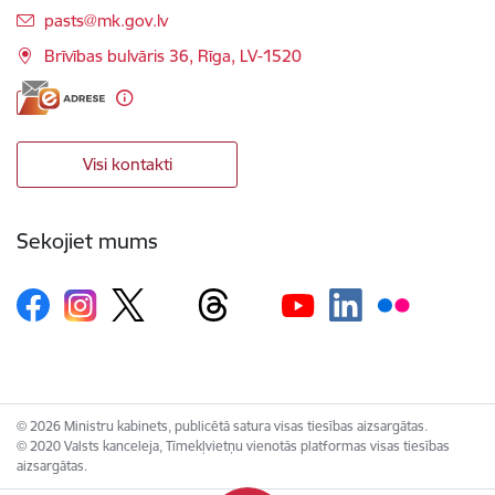
E-pasts:
pasts@mk.gov.lv
Brīvības bulvāris 36, Rīga, LV-1520
Visi kontakti
Sekojiet mums
© 2026 Ministru kabinets, publicētā satura visas tiesības aizsargātas.
© 2020 Valsts kanceleja, Tīmekļvietņu vienotās platformas visas tiesības
aizsargātas.