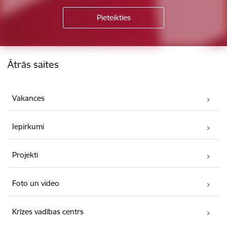
Kājene
Ātrās saites
Vakances
Iepirkumi
Projekti
Foto un video
Krīzes vadības centrs