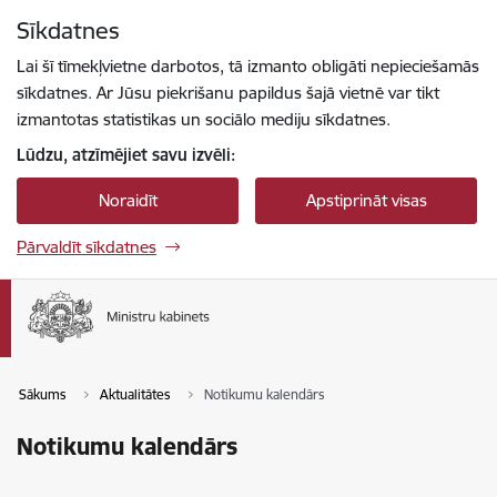
Pāriet uz lapas saturu
Sīkdatnes
Spied
lai meklētu
Enter
Lai šī tīmekļvietne darbotos, tā izmanto obligāti nepieciešamās
sīkdatnes. Ar Jūsu piekrišanu papildus šajā vietnē var tikt
izmantotas statistikas un sociālo mediju sīkdatnes.
Lūdzu, atzīmējiet savu izvēli:
Noraidīt
Apstiprināt visas
Pārvaldīt sīkdatnes
Sākums
Aktualitātes
Notikumu kalendārs
Notikumu kalendārs