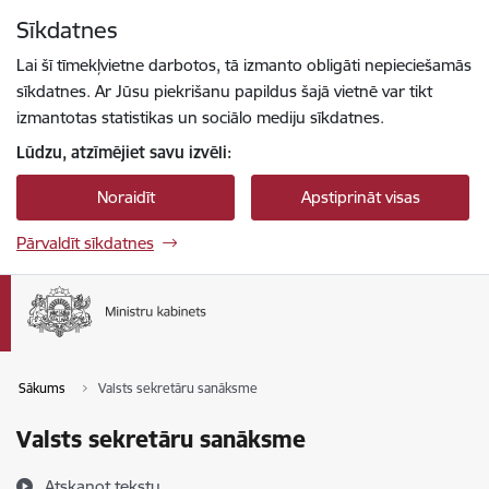
Pāriet uz lapas saturu
Sīkdatnes
Spied
lai meklētu
Enter
Lai šī tīmekļvietne darbotos, tā izmanto obligāti nepieciešamās
sīkdatnes. Ar Jūsu piekrišanu papildus šajā vietnē var tikt
izmantotas statistikas un sociālo mediju sīkdatnes.
Lūdzu, atzīmējiet savu izvēli:
Noraidīt
Apstiprināt visas
Pārvaldīt sīkdatnes
Sākums
Valsts sekretāru sanāksme
Valsts sekretāru sanāksme
Atskaņot tekstu