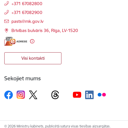
+371 67082800
+371 67082900
E-pasts:
pasts@mk.gov.lv
Brīvības bulvāris 36, Rīga, LV-1520
Visi kontakti
Sekojiet mums
© 2026 Ministru kabinets, publicētā satura visas tiesības aizsargātas.