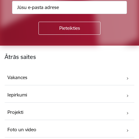
Kājene
Ātrās saites
Vakances
Iepirkumi
Projekti
Foto un video