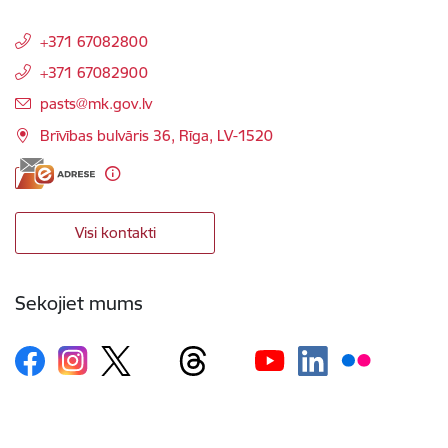
+371 67082800
+371 67082900
E-pasts:
pasts@mk.gov.lv
Brīvības bulvāris 36, Rīga, LV-1520
Visi kontakti
Sekojiet mums