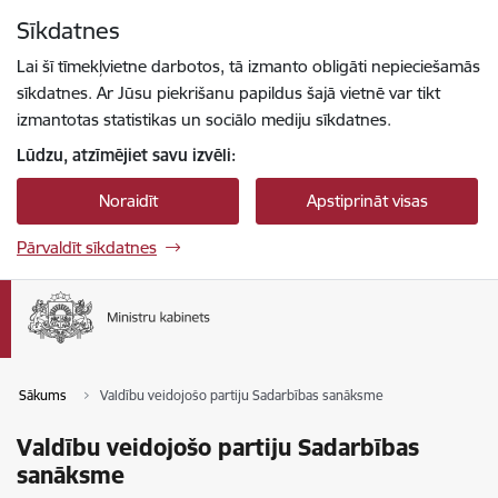
Pāriet uz lapas saturu
Sīkdatnes
Spied
lai meklētu
Enter
Lai šī tīmekļvietne darbotos, tā izmanto obligāti nepieciešamās
sīkdatnes. Ar Jūsu piekrišanu papildus šajā vietnē var tikt
izmantotas statistikas un sociālo mediju sīkdatnes.
Lūdzu, atzīmējiet savu izvēli:
Noraidīt
Apstiprināt visas
Pārvaldīt sīkdatnes
Sākums
Valdību veidojošo partiju Sadarbības sanāksme
Valdību veidojošo partiju Sadarbības
sanāksme