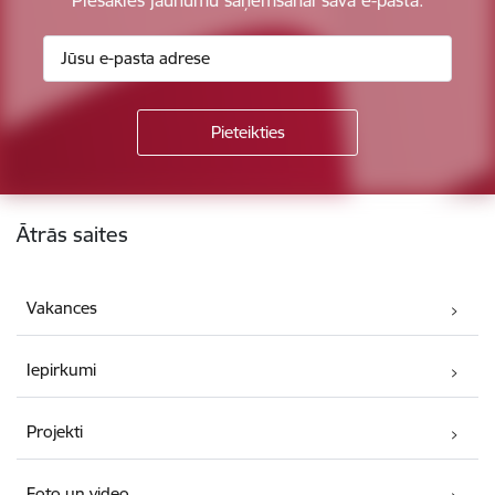
Kājene
Ātrās saites
Vakances
Iepirkumi
Projekti
Foto un video