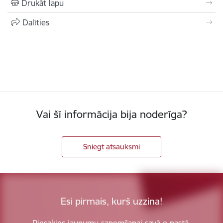
Drukāt lapu
Dalīties
Vai šī informācija bija noderīga?
Sniegt atsauksmi
Esi pirmais, kurš uzzina!
Piesakies jaunumu saņemšanai savā e-pastā.