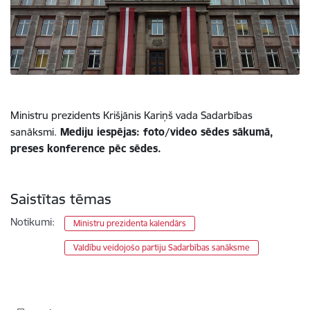
Ministru prezidents Krišjānis Kariņš vada Sadarbības
sanāksmi.
Mediju iespējas: foto/video sēdes sākumā,
preses konference pēc sēdes.
Saistītas tēmas
Notikumi:
Ministru prezidenta kalendārs
Valdību veidojošo partiju Sadarbības sanāksme