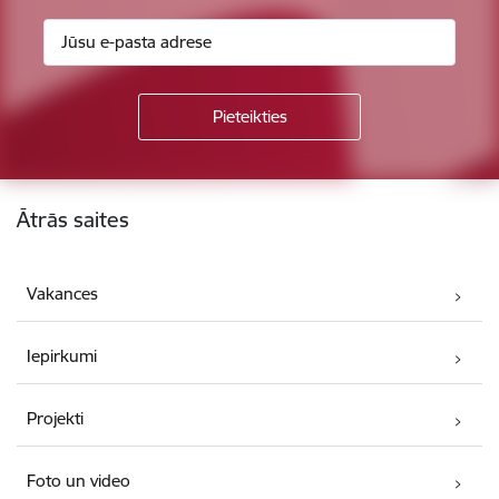
Kājene
Ātrās saites
Vakances
Iepirkumi
Projekti
Foto un video