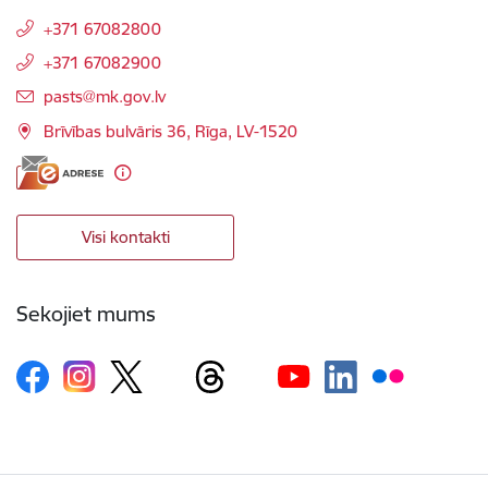
+371 67082800
+371 67082900
E-pasts:
pasts@mk.gov.lv
Brīvības bulvāris 36, Rīga, LV-1520
Visi kontakti
Sekojiet mums