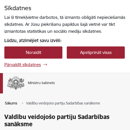
Pāriet uz lapas saturu
Sīkdatnes
Spied
lai meklētu
Enter
Lai šī tīmekļvietne darbotos, tā izmanto obligāti nepieciešamās
sīkdatnes. Ar Jūsu piekrišanu papildus šajā vietnē var tikt
izmantotas statistikas un sociālo mediju sīkdatnes.
Lūdzu, atzīmējiet savu izvēli:
Noraidīt
Apstiprināt visas
Pārvaldīt sīkdatnes
Sākums
Valdību veidojošo partiju Sadarbības sanāksme
Valdību veidojošo partiju Sadarbības
sanāksme