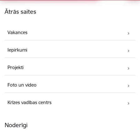
Kājene
Ātrās saites
Vakances
Iepirkumi
Projekti
Foto un video
Krīzes vadības centrs
Noderīgi