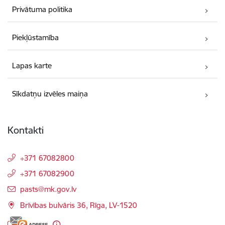
Privātuma politika
Piekļūstamība
Lapas karte
Sīkdatņu izvēles maiņa
Kontakti
+371 67082800
+371 67082900
E-pasts:
pasts@mk.gov.lv
Brīvības bulvāris 36, Rīga, LV-1520