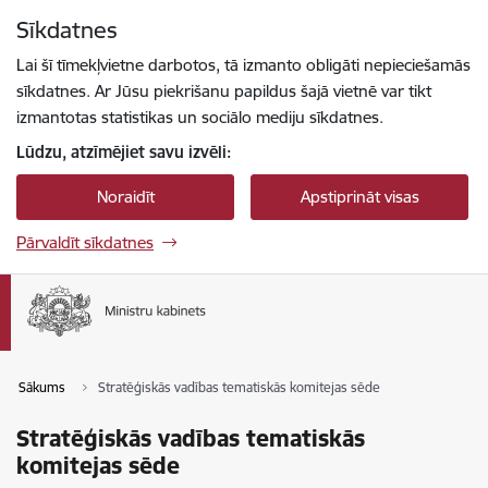
Pāriet uz lapas saturu
Sīkdatnes
Spied
lai meklētu
Enter
Lai šī tīmekļvietne darbotos, tā izmanto obligāti nepieciešamās
sīkdatnes. Ar Jūsu piekrišanu papildus šajā vietnē var tikt
izmantotas statistikas un sociālo mediju sīkdatnes.
Lūdzu, atzīmējiet savu izvēli:
Noraidīt
Apstiprināt visas
Pārvaldīt sīkdatnes
Sākums
Stratēģiskās vadības tematiskās komitejas sēde
Stratēģiskās vadības tematiskās
komitejas sēde