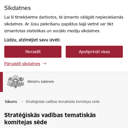
Pāriet uz lapas saturu
Sīkdatnes
Spied
lai meklētu
Enter
Lai šī tīmekļvietne darbotos, tā izmanto obligāti nepieciešamās
sīkdatnes. Ar Jūsu piekrišanu papildus šajā vietnē var tikt
izmantotas statistikas un sociālo mediju sīkdatnes.
Lūdzu, atzīmējiet savu izvēli:
Noraidīt
Apstiprināt visas
Pārvaldīt sīkdatnes
Sākums
Stratēģiskās vadības tematiskās komitejas sēde
Stratēģiskās vadības tematiskās
komitejas sēde