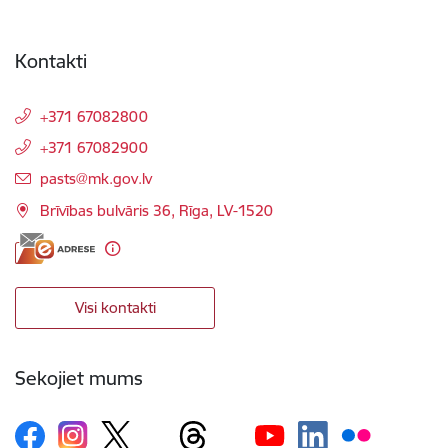
Kontakti
+371 67082800
+371 67082900
E-pasts:
pasts@mk.gov.lv
Brīvības bulvāris 36, Rīga, LV-1520
Visi kontakti
Sekojiet mums