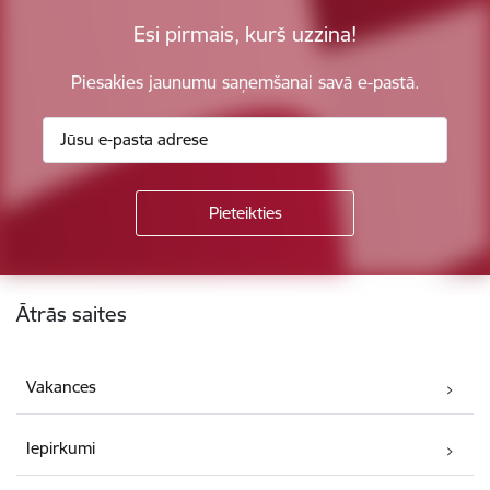
Esi pirmais, kurš uzzina!
Piesakies jaunumu saņemšanai savā e-pastā.
Kājene
Ātrās saites
Vakances
Iepirkumi