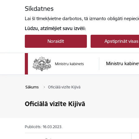
Pāriet uz lapas saturu
Sīkdatnes
Lai šī tīmekļvietne darbotos, tā izmanto obligāti nepiec
Lūdzu, atzīmējiet savu izvēli:
Noraidīt
Apstiprināt visas
Ministru kabine
Sākums
Oficiālā vizīte Kijivā
Oficiālā vizīte Kijivā
Publicēts: 16.03.2023.