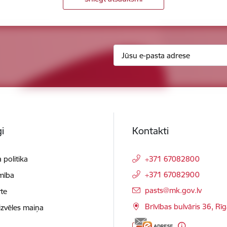
i
Kontakti
 politika
+371 67082800
+371 67082900
mība
E-pasts:
pasts@mk.gov.lv
te
Brīvības bulvāris 36, Rī
izvēles maiņa