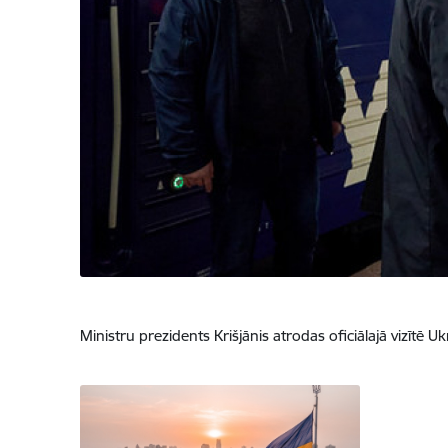
Ministru prezidents Krišjānis atrodas oficiālajā vizītē U