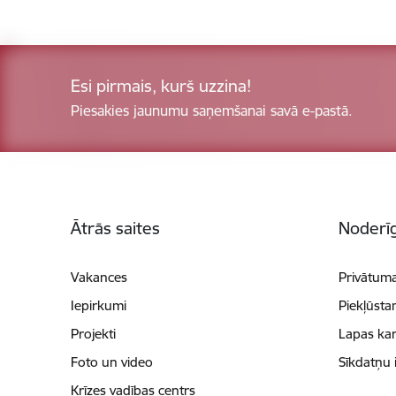
Esi pirmais, kurš uzzina!
Piesakies jaunumu saņemšanai savā e-pastā.
Kājene
Ātrās saites
Noderīg
Vakances
Privātuma
Iepirkumi
Piekļūsta
Projekti
Lapas kar
Foto un video
Sīkdatņu 
Krīzes vadības centrs