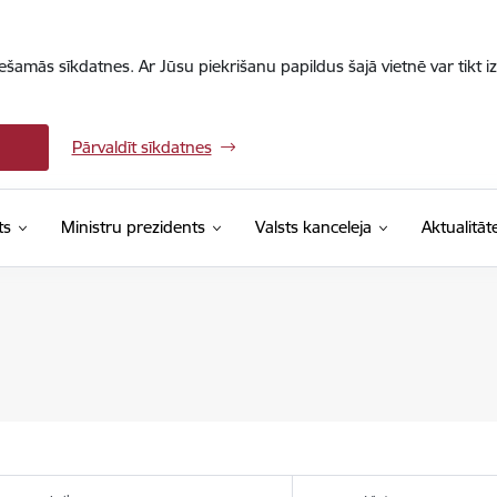
iešamās sīkdatnes. Ar Jūsu piekrišanu papildus šajā vietnē var tikt i
Pārvaldīt sīkdatnes
ts
Ministru prezidents
Valsts kanceleja
Aktualitāt