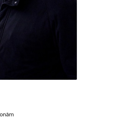
rsonām