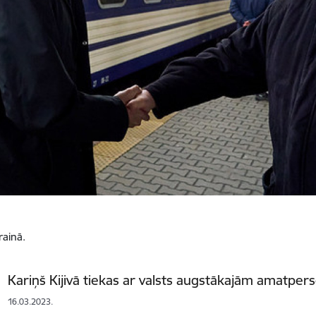
krainā.
Kariņš Kijivā tiekas ar valsts augstākajām amatpe
16.03.2023.