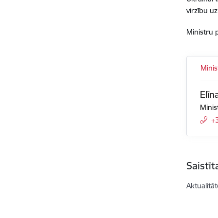
virzību u
Ministru 
Minis
Elīn
Minis
+
Saistī
Aktualitāt