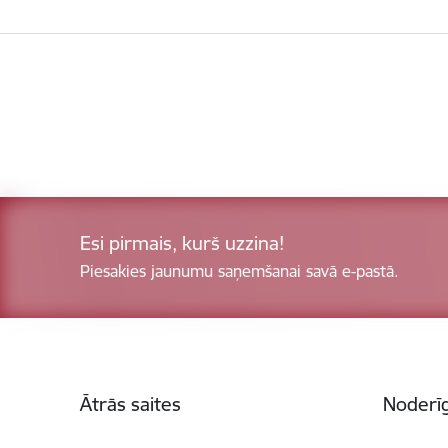
Esi pirmais, kurš uzzina!
Piesakies jaunumu saņemšanai savā e-pastā.
Kājene
Ātrās saites
Noderīg