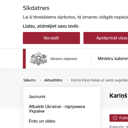
Pāriet uz lapas saturu
Sīkdatnes
Lai šī tīmekļvietne darbotos, tā izmanto obligāti nepiec
Lūdzu, atzīmējiet savu izvēli:
Noraidīt
Apstiprināt visas
Ministru kabine
Sākums
Aktualitātes
Kariņš Kijivā tiekas ar valsts augs
Kariņš
Jaunumi
Atbalsts Ukrainai - підтримка
України
Publi
Foto un video
Publicēts: 