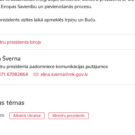
z Eiropas Savienību un pievienošanās procesu.
prezidents vizītes laikā apmeklēs Irpiņu un Buču.
tru prezidenta birojs
a Šverna
tru prezidenta padomniece komunikācijas jautājumos
371 67082864
E-pasts:
elina.sverna@mk.gov.lv
tas tēmas
es:
Atbalsts Ukrainai
Ministru prezidents