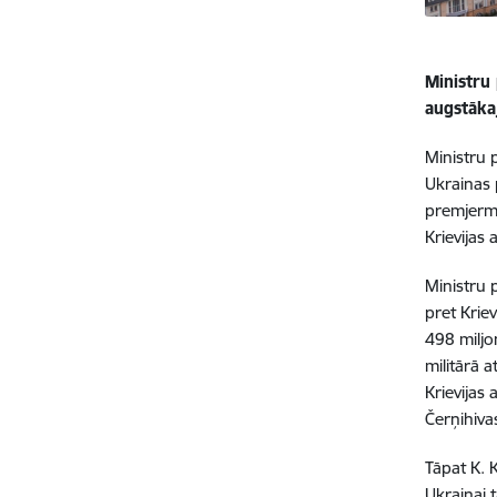
Ministru 
augstāk
Ministru 
Ukrainas 
premjermi
Krievijas
Ministru 
pret Kriev
498 miljo
militārā 
Krievijas 
Čerņihiva
Tāpat K. 
Ukrainai 