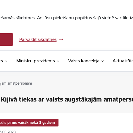
iešamās sīkdatnes. Ar Jūsu piekrišanu papildus šajā vietnē var tikt i
Pārvaldīt sīkdatnes
ts
Ministru prezidents
Valsts kanceleja
Aktualitāt
tākajām amatpersonām
 Kijivā tiekas ar valsts augstākajām amatper
cēts
pirms vairāk nekā 3 gadiem
16.03.2023.