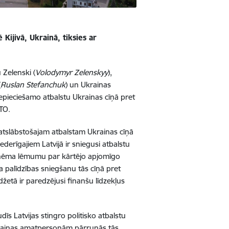
 Kijivā, Ukrainā, tiksies ar
 Zelenski (
Volodymyr Zelenskyy
),
(
Ruslan Stefanchuk
) un Ukrainas
epieciešamo atbalstu Ukrainas cīņā pret
ATO.
neatslābstošajam atbalstam Ukrainas cīņā
iederīgajiem Latvijā ir sniegusi atbalstu
ieņēma lēmumu par kārtējo apjomīgo
a palīdzības sniegšanu tās cīņā pret
džetā ir paredzējusi finanšu līdzekļus
s Latvijas stingro politisko atbalstu
 Ukrainas amatpersonām pārrunās tās