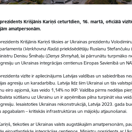
prezidents Krišjānis Kariņš ceturtdien, 16. martā, oficiālā vizītē
ajām amatpersonām.
prezidents Krišjānis Kariņš tiksies ar Ukrainas prezidentu Volodimiru
parlamenta (
Verkhovna Rada
) priekšsēdētāju Ruslanu Stefančuku 
nistru Denisu Šmihaļu (
Denys Shmyhal
), lai pārrunātu turpmāko n
 agresiju un Ukrainas integrācijas centienus Eiropas Savienībā un N
prezidenta vizīte ir apliecinājums Latvijas valdības un sabiedrības 
ijas agresiju un karadarbību. Latvija līdz šim Ukrainai un tās valstsp
nu eiro apjomā, kas veido 1,14% no IKP. Valdība pirms nedēļas p
atbalsta sūtīšanu uz Ukrainu un ir apņēmības pilna turpināt visa veid
agresiju. Iesaistoties Ukrainas rekonstrukcijā, Latvija 2023. gada bu
s apgabalam – kritiskās infrastruktūras un mājokļu atjaunošanai.
Kariņš, tiekoties ar Ukrainas valsts augstākajām amatpersonām, paudī
tās eiroatlantiskās integrācijas centienos. Ministru prezidents ar