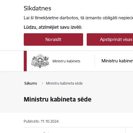
Pāriet uz lapas saturu
Sīkdatnes
Lai šī tīmekļvietne darbotos, tā izmanto obligāti nepiec
Lūdzu, atzīmējiet savu izvēli:
Noraidīt
Apstiprināt visas
Ministru kabine
Sākums
Ministru kabineta sēde
Ministru kabineta sēde
Publicēts: 11.10.2024.