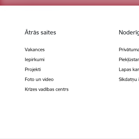
Kājene
Ātrās saites
Noderīg
Vakances
Privātuma
Iepirkumi
Piekļūsta
Projekti
Lapas kar
Foto un video
Sīkdatņu 
Krīzes vadības centrs