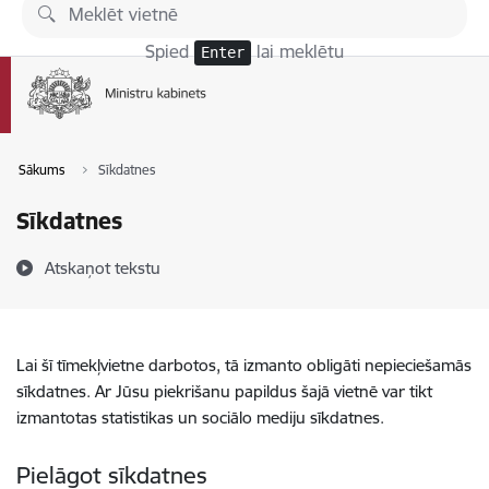
Pāriet uz lapas saturu
Spied
lai meklētu
Enter
Sākums
Sīkdatnes
Sīkdatnes
Atskaņot tekstu
Lai šī tīmekļvietne darbotos, tā izmanto obligāti nepieciešamās
sīkdatnes. Ar Jūsu piekrišanu papildus šajā vietnē var tikt
izmantotas statistikas un sociālo mediju sīkdatnes.
Pielāgot sīkdatnes