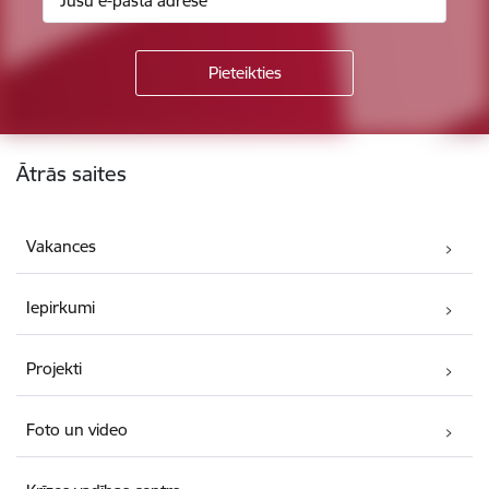
Kājene
Ātrās saites
Vakances
Iepirkumi
Projekti
Foto un video