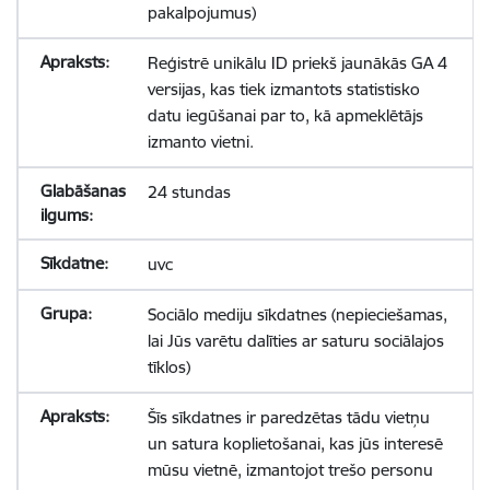
pakalpojumus)
Reģistrē unikālu ID priekš jaunākās GA 4
versijas, kas tiek izmantots statistisko
datu iegūšanai par to, kā apmeklētājs
izmanto vietni.
24 stundas
uvc
Sociālo mediju sīkdatnes (nepieciešamas,
lai Jūs varētu dalīties ar saturu sociālajos
tīklos)
Šīs sīkdatnes ir paredzētas tādu vietņu
un satura koplietošanai, kas jūs interesē
mūsu vietnē, izmantojot trešo personu