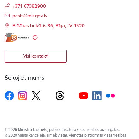
+371 67082900
E-pasts:
pasts@mk.gov.lv
Brīvības bulvāris 36, Rīga, LV-1520
Visi kontakti
Sekojiet mums
© 2026 Ministru kabinets, publicētā satura visas tiesības aizsargātas.
© 2020 Valsts kanceleja, Tīmekļvietņu vienotās platformas visas tiesības