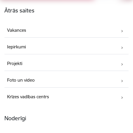
Kājene
Ātrās saites
Vakances
Iepirkumi
Projekti
Foto un video
Krīzes vadības centrs
Noderīgi