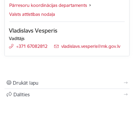
Pārresoru koordinācijas departaments
Valsts attīstības nodaļa
Vladislavs Vesperis
Vadītājs
+371 67082812
E-pasts:
vladislavs.vesperis@mk.gov.lv
Drukāt lapu
Dalīties