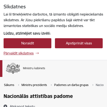
Pāriet uz lapas saturu
Sīkdatnes
Spied
lai meklētu
Enter
Lai šī tīmekļvietne darbotos, tā izmanto obligāti nepieciešamās
sīkdatnes. Ar Jūsu piekrišanu papildus šajā vietnē var tikt
izmantotas statistikas un sociālo mediju sīkdatnes.
Lūdzu, atzīmējiet savu izvēli:
Noraidīt
Apstiprināt visas
Pārvaldīt sīkdatnes
Sākums
Ministru prezidents
Padomes un darba grupas
Nacionāl
Nacionālās attīstības padome
Atskaņot tekstu