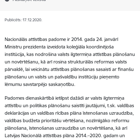
Publicēts: 17.12.2020.
Nacionālās attīstības padome ir 2014. gada 24. janvārī
Ministru prezidenta izveidota koleģiāla koordinējoša
institūcija, kas nodrošina valsts ilgtermiņa attīstības plānošanu
un novērtēšanu, kā arī rosina strukturālās reformas valsts
pārvaldē, lai veicinātu attīstības plānošanas sasaisti ar finanšu
plānošanu un valsts un pašvaldību institūciju pieņemto
lēmumu savstarpējo saskaņotību.
Padomes dienaskārtībā ietilpst dažādi ar valsts ilgtermiņa
attīstību un politikas plānošanu saistīti jautājumi, t.sk. valdības
deklarācijas un valdības rīcības plāna īstenošanas uzraudzība,
valdības budžeta prioritāšu vērtēšana, nozīmīgāko reformu
plānošana, īstenošanas uzraudzība un novērtēšana, kā arī
Latvijas Nacionālā attīstības plāna 2014.–2020. gadam un