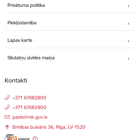
Privātuma politika
Piekļūstamība
Lapas karte
Sīkdatņu izvēles maiņa
Kontakti
+371 67082800
+371 67082900
E-pasts:
pasts@mk.gov.lv
Brīvības bulvāris 36, Rīga, LV-1520