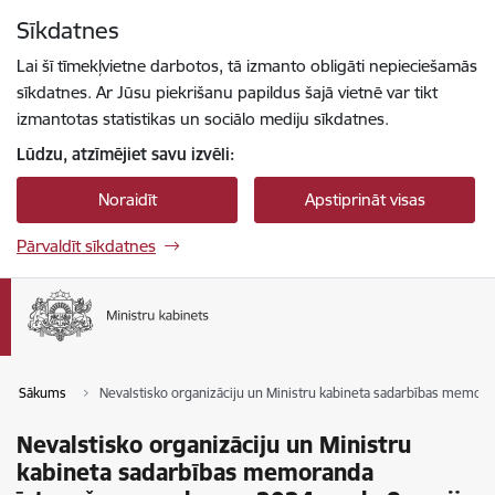
Pāriet uz lapas saturu
Sīkdatnes
Spied
lai meklētu
Enter
Lai šī tīmekļvietne darbotos, tā izmanto obligāti nepieciešamās
sīkdatnes. Ar Jūsu piekrišanu papildus šajā vietnē var tikt
izmantotas statistikas un sociālo mediju sīkdatnes.
Lūdzu, atzīmējiet savu izvēli:
Noraidīt
Apstiprināt visas
Pārvaldīt sīkdatnes
Sākums
Nevalstisko organizāciju un Ministru kabineta sadarbības memor
Nevalstisko organizāciju un Ministru
kabineta sadarbības memoranda