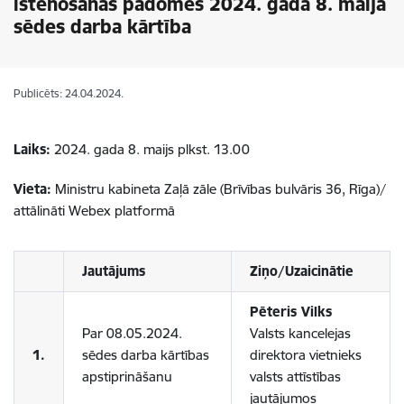
īstenošanas padomes 2024. gada 8. maija
sēdes darba kārtība
Publicēts: 24.04.2024.
Laiks:
2024. gada 8. maijs plkst. 13.00
Vieta:
Ministru kabineta Zaļā zāle (Brīvības bulvāris 36, Rīga)/
attālināti Webex platformā
Jautājums
Ziņo/Uzaicinātie
Pēteris Vilks
Par 08.05.2024.
Valsts kancelejas
1.
sēdes darba kārtības
direktora vietnieks
apstiprināšanu
valsts attīstības
jautājumos