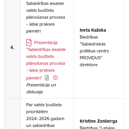
Sabiedrības iesaiste
valsts budžeta
plānošanas procesā
– labie prakses
Iveta Kažoka
piemēri
Biedrības
Lejupielādēt:
Prezentācija
"Sabiedriskās
4.
"Sabiedrības iesaiste
politikas centrs
valsts budžeta
PROVIDUS"
plānošanas procesā
direktore
– labie prakses
piemēri"
Prezentācija un
diskusija
Par valsts budžeta
prioritātēm
2024.-2026.gadam
Kristīne Zonberga
un sabiedrības
Biedrības
"
Latvijas