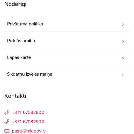
Noderīgi
Privātuma politika
Piekļūstamība
Lapas karte
Sīkdatņu izvēles maiņa
Kontakti
+371 67082800
+371 67082900
E-pasts:
pasts@mk.gov.lv