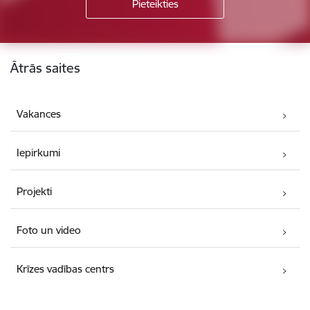
Kājene
Ātrās saites
Vakances
Iepirkumi
Projekti
Foto un video
Krīzes vadības centrs