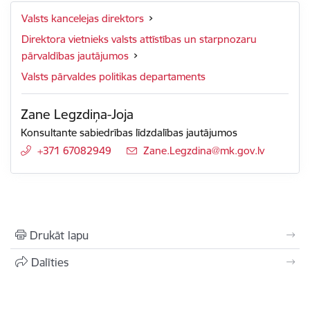
Valsts kancelejas direktors
Direktora vietnieks valsts attīstības un starpnozaru
pārvaldības jautājumos
Valsts pārvaldes politikas departaments
Zane Legzdiņa-Joja
Konsultante sabiedrības līdzdalības jautājumos
+371 67082949
E-pasts:
Zane.Legzdina@mk.gov.lv
Drukāt lapu
Dalīties