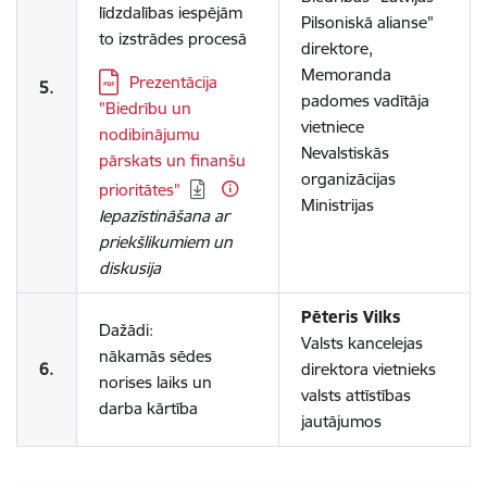
līdzdalības iespējām
Pilsoniskā alianse
"
to izstrādes procesā
direktore,
Memoranda
Lejupielādēt:
Prezentācija
5.
padomes vadītāja
"Biedrību un
vietniece
nodibinājumu
Nevalstiskās
pārskats un finanšu
organizācijas
prioritātes"
Ministrijas
Iepazīstināšana ar
priekšlikumiem un
diskusija
Pēteris Vilks
Dažādi:
Valsts kancelejas
nākamās sēdes
6.
direktora vietnieks
norises laiks un
valsts attīstības
darba kārtība
jautājumos