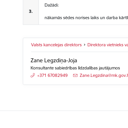
Dažādi:
3.
nākamās sēdes norises laiks un darba kārt
Valsts kancelejas direktors
Direktora vietnieks v
Zane Legzdiņa-Joja
Konsultante sabiedrības līdzdalības jautājumos
+371 67082949
E-pasts:
Zane.Legzdina@mk.gov.l