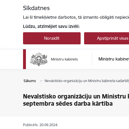
Pāriet uz lapas saturu
Sīkdatnes
Lai šī tīmekļvietne darbotos, tā izmanto obligāti nepiec
Lūdzu, atzīmējiet savu izvēli:
Noraidīt
Apstiprināt visas
Ministru kabine
Sākums
Nevalstisko organizāciju un Ministru kabineta sada
Nevalstisko organizāciju un Ministr
septembra sēdes darba kārtība
Publicēts: 20.09.2024.