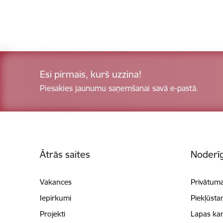
Esi pirmais, kurš uzzina!
Piesakies jaunumu saņemšanai savā e-pastā.
Kājene
Ātrās saites
Noderīg
Vakances
Privātuma
Iepirkumi
Piekļūsta
Projekti
Lapas kar