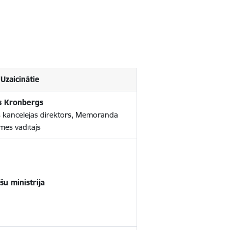
Uzaicinātie
s Kronbergs
s kancelejas direktors, Memoranda
es vadītājs
šu ministrija