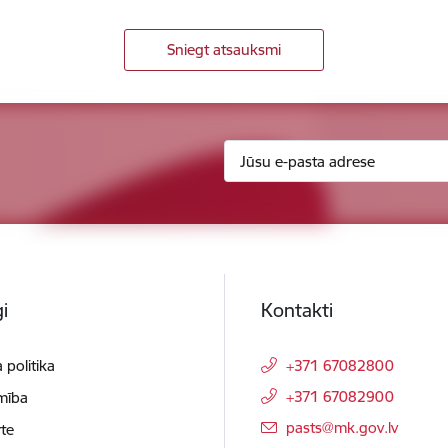
Sniegt atsauksmi
i
Kontakti
 politika
+371 67082800
+371 67082900
mība
E-pasts:
pasts@mk.gov.lv
te