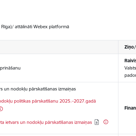
, Rīga)/ attālināti Webex platformā
Ziņo/
Raivi
iprināšanu
Valst
padom
rs un nodokļu pārskatīšanas izmaiņas
dokļu politikas pārskatīšanu 2025.–2027.gadā
Finan
ta ietvars un nodokļu pārskatīšanas izmaiņas