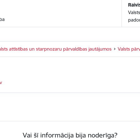
Raivi
Valst
ība
padom
alsts attīstības un starpnozaru pārvaldības jautājumos
Valsts pār
v
Vai šī informācija bija noderīga?