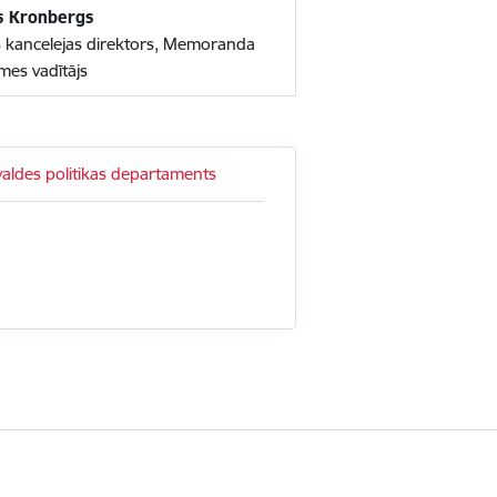
s Kronbergs
s kancelejas direktors, Memoranda
es vadītājs
valdes politikas departaments