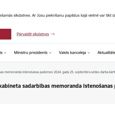
iešamās sīkdatnes. Ar Jūsu piekrišanu papildus šajā vietnē var tikt i
Pārvaldīt sīkdatnes
ts
Ministru prezidents
Valsts kanceleja
Aktualitāt
rbības memoranda īstenošanas padomes 2024. gada 25. septembra sēdes darba kārt
u kabineta sadarbības memoranda īstenošana