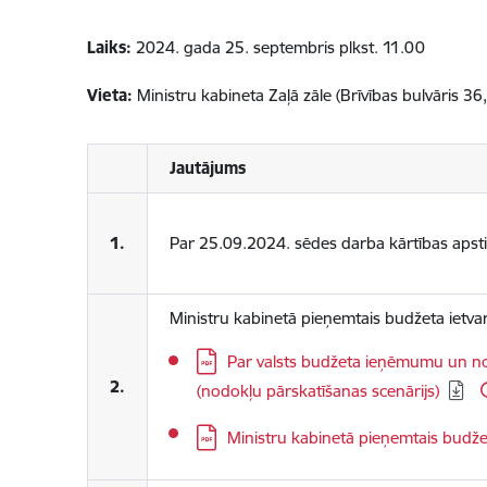
Laiks:
2024. gada 25. septembris plkst. 11.00
Vieta:
Ministru kabineta Zaļā zāle (Brīvības bulvāris 36
Jautājums
1.
Par 25.09.2024. sēdes darba kārtības apst
Ministru kabinetā pieņemtais budžeta ietva
Lejupielādēt:
Par valsts budžeta ieņēmumu un no
2.
(nodokļu pārskatīšanas scenārijs)
Lejupielādēt:
Ministru kabinetā pieņemtais budže