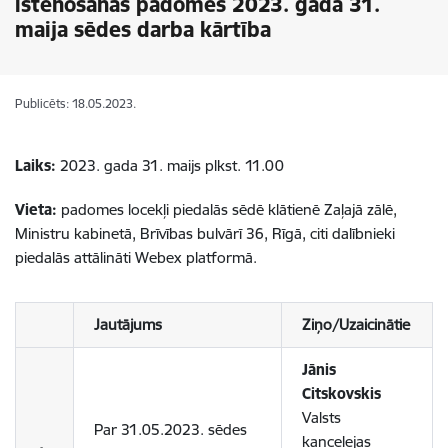
īstenošanas padomes 2023. gada 31.
maija sēdes darba kārtība
Publicēts: 18.05.2023.
Laiks:
2023. gada 31. maijs plkst. 11.00
Vieta:
padomes locekļi piedalās sēdē klātienē Zaļajā zālē,
Ministru kabinetā, Brīvības bulvārī 36, Rīgā, citi dalībnieki
piedalās attālināti Webex platformā.
Jautājums
Ziņo/Uzaicinātie
Jānis
Citskovskis
Valsts
Par 31.05.2023. sēdes
kancelejas