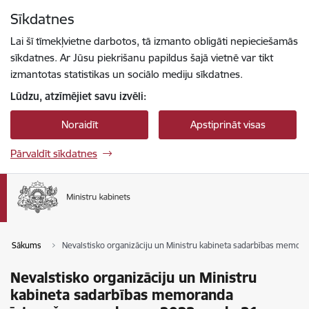
Pāriet uz lapas saturu
Sīkdatnes
Spied
lai meklētu
Enter
Lai šī tīmekļvietne darbotos, tā izmanto obligāti nepieciešamās
sīkdatnes. Ar Jūsu piekrišanu papildus šajā vietnē var tikt
izmantotas statistikas un sociālo mediju sīkdatnes.
Lūdzu, atzīmējiet savu izvēli:
Noraidīt
Apstiprināt visas
Pārvaldīt sīkdatnes
Sākums
Nevalstisko organizāciju un Ministru kabineta sadarbības memor
Nevalstisko organizāciju un Ministru
kabineta sadarbības memoranda