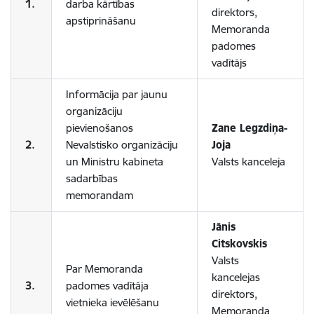
1.
darba kārtības
direktors,
apstiprināšanu
Memoranda
padomes
vadītājs
Informācija par jaunu
organizāciju
pievienošanos
Zane Legzdiņa-
2.
Nevalstisko organizāciju
Joja
un Ministru kabineta
Valsts kanceleja
sadarbības
memorandam
Jānis
Citskovskis
Valsts
Par Memoranda
kancelejas
3.
padomes vadītāja
direktors,
vietnieka ievēlēšanu
Memoranda