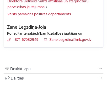
Direktora vietnieks valsts attīstības un starpnozaru
pārvaldības jautājumos
Valsts pārvaldes politikas departaments
Zane Legzdiņa-Joja
Konsultante sabiedrības līdzdalības jautājumos
+371 67082949
E-pasts:
Zane.Legzdina@mk.gov.lv
Drukāt lapu
Dalīties