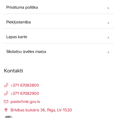
Privātuma politika
Piekļūstamība
Lapas karte
Sīkdatņu izvēles maiņa
Kontakti
+371 67082800
+371 67082900
E-pasts:
pasts@mk.gov.lv
Brīvības bulvāris 36, Rīga, LV-1520