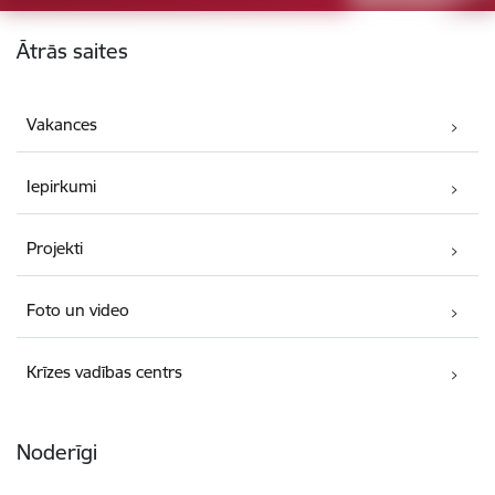
Kājene
Ātrās saites
Vakances
Iepirkumi
Projekti
Foto un video
Krīzes vadības centrs
Noderīgi