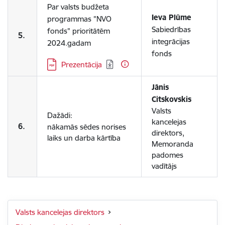
Par valsts budžeta
Ieva Plūme
programmas "NVO
Sabiedrības
fonds" prioritātēm
5.
integrācijas
2024.gadam
fonds
Lejupielādēt:
Prezentācija
Jānis
Citskovskis
Valsts
Dažādi:
kancelejas
6.
nākamās sēdes norises
direktors,
laiks un darba kārtība
Memoranda
padomes
vadītājs
Valsts kancelejas direktors