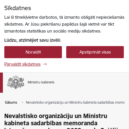
Pāriet uz lapas saturu
Sīkdatnes
Spied
lai meklētu
Enter
Lai šī tīmekļvietne darbotos, tā izmanto obligāti nepieciešamās
sīkdatnes. Ar Jūsu piekrišanu papildus šajā vietnē var tikt
izmantotas statistikas un sociālo mediju sīkdatnes.
Lūdzu, atzīmējiet savu izvēli:
Noraidīt
Apstiprināt visas
Pārvaldīt sīkdatnes
Sākums
Nevalstisko organizāciju un Ministru kabineta sadarbības memora
Nevalstisko organizāciju un Ministru
kabineta sadarbības memoranda