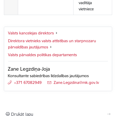
vadītāja
vietniece
Valsts kancelejas direktors
Direktora vietnieks valsts attīstības un starpnozaru
pārvaldības jautājumos
Valsts pārvaldes politikas departaments
Zane Legzdiņa-Joja
Konsultante sabiedrības līdzdalības jautājumos
+371 67082949
E-pasts:
Zane.Legzdina@mk.gov.lv
Drukāt lapu