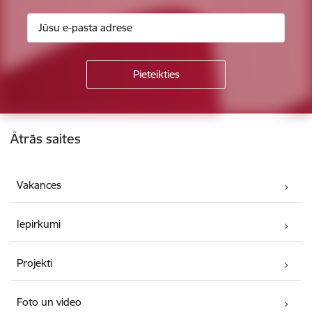
Kājene
Ātrās saites
Vakances
Iepirkumi
Projekti
Foto un video