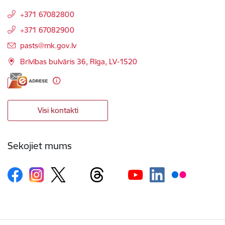
+371 67082800
+371 67082900
E-pasts:
pasts@mk.gov.lv
Brīvības bulvāris 36, Rīga, LV-1520
Visi kontakti
Sekojiet mums