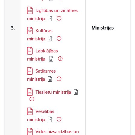
Lejupielādēt:
Izglītības un zinātnes
ministrija
3.
Ministrijas
Lejupielādēt:
Kultūras
ministrija
Lejupielādēt:
Labklājības
ministrija
Lejupielādēt:
Satiksmes
ministrija
Lejupielādēt:
Tieslietu ministrija
Lejupielādēt:
Veselības
ministrija
Lejupielādēt:
Vides aizsardzības un