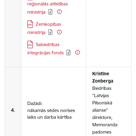
reģionālās attīstības
ministrija
Lejupielādēt:
Zemkopības
ministrija
Lejupielādēt:
Sabiedrības
integrācijas fonds
Kristīne
Zonberga
Biedrības
“Latvijas
Pilsoniskā
Dažādi:
4.
alianse”
nākamās sēdes norises
laiks un darba kārtība
direktore,
Memoranda
padomes