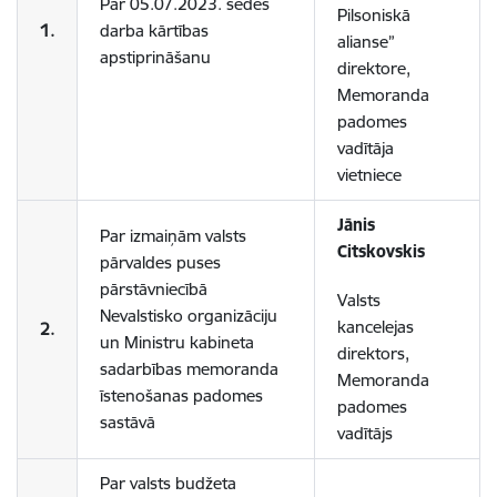
Par 05.07.2023. sēdes
Pilsoniskā
1.
darba kārtības
alianse”
apstiprināšanu
direktore,
Memoranda
padomes
vadītāja
vietniece
Jānis
Par izmaiņām valsts
Citskovskis
pārvaldes puses
pārstāvniecībā
Valsts
Nevalstisko organizāciju
kancelejas
2.
un Ministru kabineta
direktors,
sadarbības memoranda
Memoranda
īstenošanas padomes
padomes
sastāvā
vadītājs
Par valsts budžeta