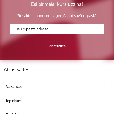
Esi pirmais, kurš uzzina!
Piesakies jaunumu saņemšanai savā e-pastā.
Kājene
Ātrās saites
Vakances
Iepirkumi