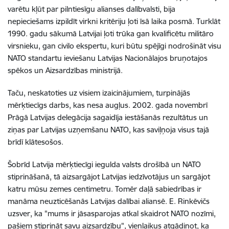
varētu kļūt par pilntiesīgu alianses dalībvalsti, bija
nepieciešams izpildīt virkni kritēriju ļoti īsā laika posmā. Turklāt
1990. gadu sākumā Latvijai ļoti trūka gan kvalificētu militāro
virsnieku, gan civilo ekspertu, kuri būtu spējīgi nodrošināt visu
NATO standartu ieviešanu Latvijas Nacionālajos bruņotajos
spēkos un Aizsardzības ministrijā.
Taču, neskatoties uz visiem izaicinājumiem, turpinājās
mērķtiecīgs darbs, kas nesa augļus. 2002. gada novembrī
Prāgā Latvijas delegācija sagaidīja iestāšanās rezultātus un
ziņas par Latvijas uzņemšanu NATO, kas saviļņoja visus tajā
brīdī klātesošos.
Šobrīd Latvija mērķtiecīgi iegulda valsts drošībā un NATO
stiprināšanā, tā aizsargājot Latvijas iedzīvotājus un sargājot
katru mūsu zemes centimetru. Tomēr daļā sabiedrības ir
manāma neuzticēšanās Latvijas dalībai aliansē. E. Rinkēvičs
uzsver, ka "mums ir jāsasparojas atkal skaidrot NATO nozīmi,
pašiem stiprināt savu aizsardzību", vienlaikus atgādinot, ka