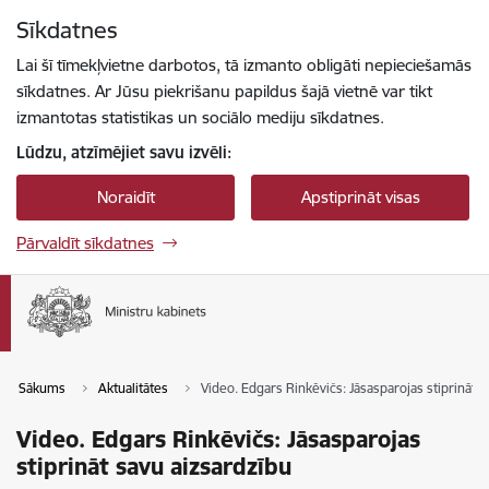
Pāriet uz lapas saturu
Sīkdatnes
Spied
lai meklētu
Enter
Lai šī tīmekļvietne darbotos, tā izmanto obligāti nepieciešamās
sīkdatnes. Ar Jūsu piekrišanu papildus šajā vietnē var tikt
izmantotas statistikas un sociālo mediju sīkdatnes.
Lūdzu, atzīmējiet savu izvēli:
Noraidīt
Apstiprināt visas
Pārvaldīt sīkdatnes
Sākums
Aktualitātes
Video. Edgars Rinkēvičs: Jāsasparojas stiprināt 
Video. Edgars Rinkēvičs: Jāsasparojas
stiprināt savu aizsardzību