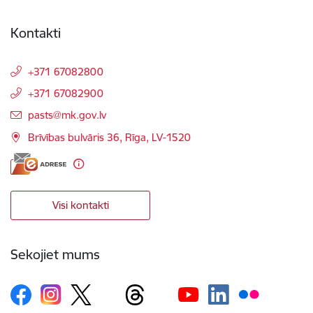
Kontakti
+371 67082800
+371 67082900
E-pasts:
pasts@mk.gov.lv
Brīvības bulvāris 36, Rīga, LV-1520
Visi kontakti
Sekojiet mums