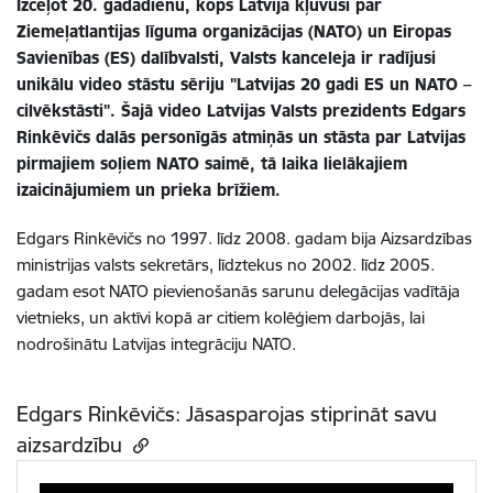
Izceļot 20. gadadienu, kopš Latvija kļuvusi par
Ziemeļatlantijas līguma organizācijas (NATO) un Eiropas
Savienības (ES) dalībvalsti, Valsts kanceleja ir radījusi
unikālu video stāstu sēriju "Latvijas 20 gadi ES un NATO –
cilvēkstāsti". Šajā video Latvijas Valsts prezidents Edgars
Rinkēvičs dalās personīgās atmiņās un stāsta par Latvijas
pirmajiem soļiem NATO saimē, tā laika lielākajiem
izaicinājumiem un prieka brīžiem.
Edgars Rinkēvičs no 1997. līdz 2008. gadam bija Aizsardzības
ministrijas valsts sekretārs, līdztekus no 2002. līdz 2005.
gadam esot NATO pievienošanās sarunu delegācijas vadītāja
vietnieks, un aktīvi kopā ar citiem kolēģiem darbojās, lai
nodrošinātu Latvijas integrāciju NATO.
Edgars Rinkēvičs: Jāsasparojas stiprināt savu
aizsardzību