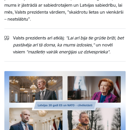
mums ir jāstrādā ar sabiedrotajiem un Latvijas sabiedrību, lai
mēs, Valsts prezidenta vārdiem, "skaidrotu lietas un vienkārši
– neatslābtu".
Valsts prezidents arī atklāj:
"Lai arī bija tie grūtie brīži, bet
pastāvēja arī tā doma, ka mums izdosies,"
un novēl
visiem
"mazlietiņ vairāk enerģijas uz dzīvesprieka"
.