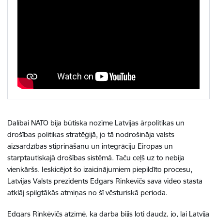
Dalībai NATO bija būtiska nozīme Latvijas ārpolitikas un
drošības politikas stratēģijā, jo tā nodrošināja valsts
aizsardzības stiprināšanu un integrāciju Eiropas un
starptautiskajā drošības sistēmā. Taču ceļš uz to nebija
vienkāršs. Ieskicējot šo izaicinājumiem piepildīto procesu,
Latvijas Valsts prezidents Edgars Rinkēvičs savā video stāstā
atklāj spilgtākās atmiņas no šī vēsturiskā perioda.
Edgars Rinkēvičs atzīmē, ka darba bijis ļoti daudz, jo, lai Latvija