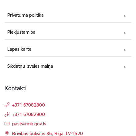
Privātuma politika
Piekļūstamība
Lapas karte
Sīkdatņu izvēles maiņa
Kontakti
+371 67082800
+371 67082900
E-pasts:
pasts@mk.gov.lv
Brīvības bulvāris 36, Rīga, LV-1520