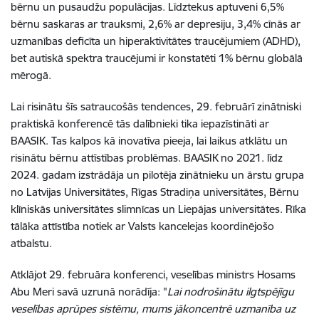
bērnu un pusaudžu populācijas. Līdztekus aptuveni 6,5%
bērnu saskaras ar trauksmi, 2,6% ar depresiju, 3,4% cīnās ar
uzmanības deficīta un hiperaktivitātes traucējumiem (ADHD),
bet autiskā spektra traucējumi ir konstatēti 1% bērnu globālā
mērogā.
Lai risinātu šīs satraucošās tendences, 29. februārī zinātniski
praktiskā konferencē tās dalībnieki tika iepazīstināti ar
BAASIK. Tas kalpos kā inovatīva pieeja, lai laikus atklātu un
risinātu bērnu attīstības problēmas. BAASIK no 2021. līdz
2024. gadam izstrādāja un pilotēja zinātnieku un ārstu grupa
no Latvijas Universitātes, Rīgas Stradiņa universitātes, Bērnu
klīniskās universitātes slimnīcas un Liepājas universitātes. Rīka
tālāka attīstība notiek ar Valsts kancelejas koordinējošo
atbalstu.
Atklājot 29. februāra konferenci, veselības ministrs Hosams
Abu Meri savā uzrunā norādīja: "
Lai nodrošinātu ilgtspējīgu
veselības aprūpes sistēmu, mums jākoncentrē uzmanība uz