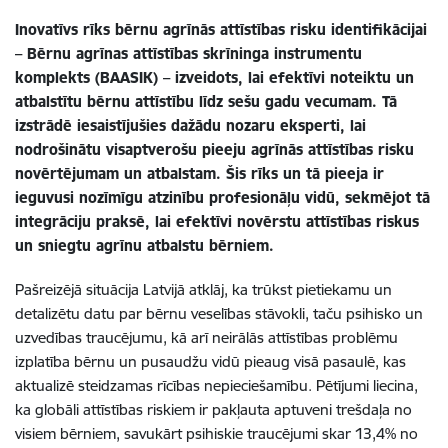
Inovatīvs rīks bērnu agrīnās attīstības risku identifikācijai
– Bērnu agrīnas attīstības skrīninga instrumentu
komplekts (BAASIK) – izveidots, lai efektīvi noteiktu un
atbalstītu bērnu attīstību līdz sešu gadu vecumam. Tā
izstrādē iesaistījušies dažādu nozaru eksperti, lai
nodrošinātu visaptverošu pieeju agrīnās attīstības risku
novērtējumam un atbalstam. Šis rīks un tā pieeja ir
ieguvusi nozīmīgu atzinību profesionāļu vidū, sekmējot tā
integrāciju praksē, lai efektīvi novērstu attīstības riskus
un sniegtu agrīnu atbalstu bērniem.
Pašreizējā situācija Latvijā atklāj, ka trūkst pietiekamu un
detalizētu datu par bērnu veselības stāvokli, taču psihisko un
uzvedības traucējumu, kā arī neirālās attīstības problēmu
izplatība bērnu un pusaudžu vidū pieaug visā pasaulē, kas
aktualizē steidzamas rīcības nepieciešamību. Pētījumi liecina,
ka globāli attīstības riskiem ir pakļauta aptuveni trešdaļa no
visiem bērniem, savukārt psihiskie traucējumi skar 13,4% no