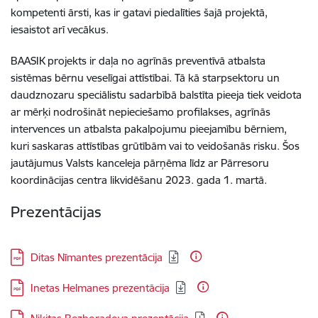
kompetenti ārsti, kas ir gatavi piedalīties šajā projektā,
iesaistot arī vecākus.
BAASIK projekts ir daļa no agrīnās preventīvā atbalsta
sistēmas bērnu veselīgai attīstībai. Tā kā starpsektoru un
daudznozaru speciālistu sadarbībā balstīta pieeja tiek veidota
ar mērķi nodrošināt nepieciešamo profilakses, agrīnās
intervences un atbalsta pakalpojumu pieejamību bērniem,
kuri saskaras attīstības grūtībām vai to veidošanās risku. Šos
jautājumus Valsts kanceleja pārņēma līdz ar Pārresoru
koordinācijas centra likvidēšanu 2023. gada 1. martā.
Prezentācijas
Lejupielādēt:
Ditas Nīmantes prezentācija
Lejupielādēt:
Inetas Helmanes prezentācija
Lejupielādēt: