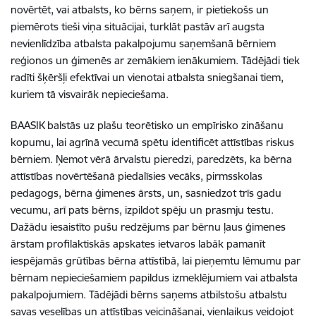
novērtēt, vai atbalsts, ko bērns saņem, ir pietiekošs un
piemērots tieši viņa situācijai, turklāt pastāv arī augsta
nevienlīdzība atbalsta pakalpojumu saņemšanā bērniem
reģionos un ģimenēs ar zemākiem ienākumiem. Tādējādi tiek
radīti šķēršļi efektīvai un vienotai atbalsta sniegšanai tiem,
kuriem tā visvairāk nepieciešama.
BAASIK balstās uz plašu teorētisko un empīrisko zināšanu
kopumu, lai agrīnā vecumā spētu identificēt attīstības riskus
bērniem. Ņemot vērā ārvalstu pieredzi, paredzēts, ka
bērna
attīstības novērtēšanā piedalīsies vecāks, pirmsskolas
pedagogs, bērna ģimenes ārsts, un, sasniedzot trīs gadu
vecumu, arī pats bērns, izpildot spēju un prasmju testu.
Dažādu iesaistīto pušu redzējums par bērnu ļaus ģimenes
ārstam profilaktiskās apskates ietvaros labāk pamanīt
iespējamās grūtības bērna attīstībā, lai pieņemtu lēmumu par
bērnam nepieciešamiem papildus izmeklējumiem vai atbalsta
pakalpojumiem. Tādējādi
bērns saņems atbilstošu atbalstu
savas veselības un attīstības veicināšanai, vienlaikus veidojot