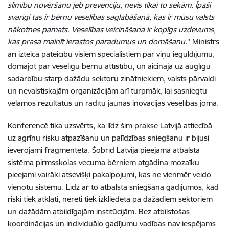
slimību novēršanu jeb prevenciju, nevis tikai to sekām. Īpaši
svarīgi tas ir bērnu veselības saglabāšanā, kas ir mūsu valsts
nākotnes pamats. Veselības veicināšana ir kopīgs uzdevums,
kas prasa mainīt ierastos paradumus un domāšanu
." Ministrs
arī izteica pateicību visiem speciālistiem par viņu ieguldījumu,
domājot par veselīgu bērnu attīstību, un aicināja uz auglīgu
sadarbību starp dažādu sektoru zinātniekiem, valsts pārvaldi
un nevalstiskajām organizācijām arī turpmāk, lai sasniegtu
vēlamos rezultātus un radītu jaunas inovācijas veselības jomā.
Konferencē tika uzsvērts, ka līdz šim prakse Latvijā attiecībā
uz agrīnu risku atpazīšanu un palīdzības sniegšanu ir bijusi
ievērojami fragmentēta. Šobrīd
Latvijā pieejamā atbalsta
sistēma pirmsskolas vecuma bērniem atgādina mozaīku –
pieejami vairāki atsevišķi pakalpojumi, kas ne vienmēr veido
vienotu sistēmu.
Līdz ar to atbalsta sniegšana gadījumos, kad
riski tiek atklāti, nereti tiek izkliedēta pa dažādiem sektoriem
un dažādām atbildīgajām institūcijām. Bez atbilstošas
koordinācijas un individuālo gadījumu vadības nav iespējams