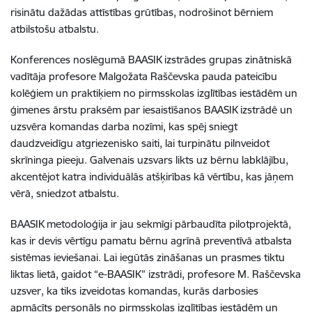
risinātu dažādas attīstības grūtības, nodrošinot bērniem
atbilstošu atbalstu.
Konferences noslēgumā BAASIK izstrādes grupas zinātniskā
vadītāja profesore Malgožata Raščevska pauda pateicību
kolēģiem un praktiķiem no pirmsskolas izglītības iestādēm un
ģimenes ārstu praksēm par iesaistīšanos BAASIK izstrādē un
uzsvēra komandas darba nozīmi, kas spēj sniegt
daudzveidīgu atgriezenisko saiti, lai turpinātu pilnveidot
skrīninga pieeju. Galvenais uzsvars likts uz bērnu labklājību,
akcentējot katra individuālās atšķirības kā vērtību, kas jāņem
vērā, sniedzot atbalstu.
BAASIK metodoloģija ir jau sekmīgi pārbaudīta pilotprojektā,
kas ir devis vērtīgu pamatu bērnu agrīnā preventīvā atbalsta
sistēmas ieviešanai. Lai iegūtās zināšanas un prasmes tiktu
liktas lietā, gaidot “e-BAASIK” izstrādi, profesore M. Raščevska
uzsver, ka tiks izveidotas komandas, kurās darbosies
apmācīts personāls no pirmsskolas izglītības iestādēm un