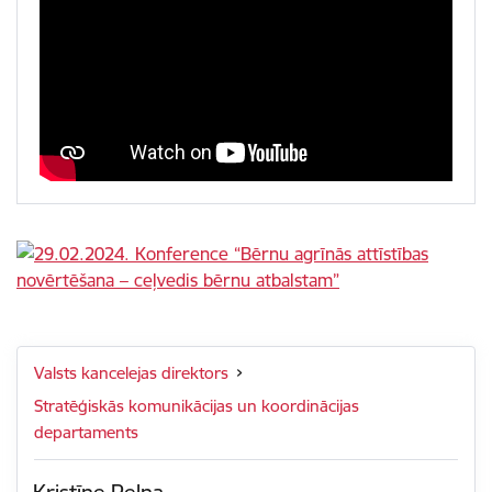
Valsts kancelejas direktors
Stratēģiskās komunikācijas un koordinācijas
departaments
Kristīne Peļņa