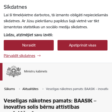
Pāriet uz lapas saturu
Sīkdatnes
Spied
lai meklētu
Enter
Lai šī tīmekļvietne darbotos, tā izmanto obligāti nepieciešamās
sīkdatnes. Ar Jūsu piekrišanu papildus šajā vietnē var tikt
izmantotas statistikas un sociālo mediju sīkdatnes.
Lūdzu, atzīmējiet savu izvēli:
Noraidīt
Apstiprināt visas
Pārvaldīt sīkdatnes
Sākums
Aktualitātes
Veselīgas nākotnes pamats: BAASIK – inovatīvs s
Veselīgas nākotnes pamats: BAASIK –
inovatīvs solis bērnu attīstības