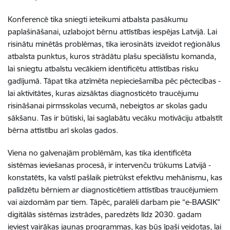
Konferencē tika sniegti ieteikumi atbalsta pasākumu
paplašināšanai, uzlabojot bērnu attīstības iespējas Latvijā.
Lai
risinātu minētās problēmas, tika ierosināts izveidot reģionālus
atbalsta punktus, kuros strādātu plašu speciālistu komanda,
lai sniegtu atbalstu vecākiem identificētu attīstības risku
gadījumā. Tāpat tika atzīmēta nepieciešamība pēc pēctecības -
lai aktivitātes, kuras aizsāktas diagnosticēto traucējumu
risināšanai pirmsskolas vecumā, nebeigtos ar skolas gadu
sākšanu. Tas ir būtiski, lai saglabātu vecāku motivāciju atbalstīt
bērna attīstību arī skolas gados.
Viena no galvenajām problēmām, kas tika identificēta
sistēmas ieviešanas procesā, ir intervenču trūkums Latvijā -
konstatēts, ka valstī pašlaik pietrūkst efektīvu mehānismu, kas
palīdzētu bērniem ar diagnosticētiem attīstības traucējumiem
vai aizdomām par tiem. Tāpēc, paralēli darbam pie “e-BAASIK”
digitālās sistēmas izstrādes, paredzēts līdz 2030. gadam
ieviest vairākas jaunas programmas, kas būs īpaši veidotas, lai