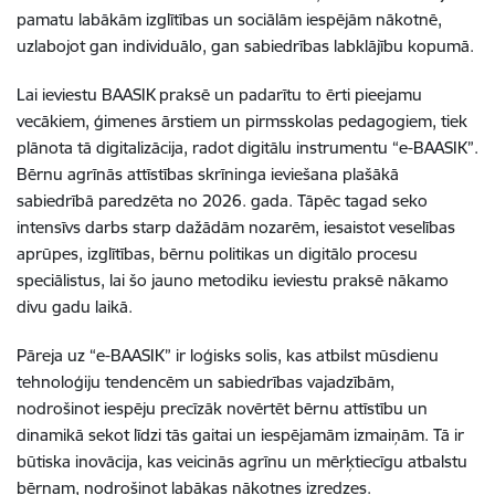
pamatu labākām izglītības un sociālām iespējām nākotnē,
uzlabojot gan individuālo, gan sabiedrības labklājību kopumā.
Lai ieviestu BAASIK praksē un padarītu to ērti pieejamu
vecākiem, ģimenes ārstiem un pirmsskolas pedagogiem, tiek
plānota tā digitalizācija, radot digitālu instrumentu “e-BAASIK”.
Bērnu agrīnās attīstības skrīninga ieviešana plašākā
sabiedrībā paredzēta no 2026. gada.
Tāpēc tagad seko
intensīvs darbs starp dažādām nozarēm, iesaistot veselības
aprūpes, izglītības, bērnu politikas un digitālo procesu
speciālistus, lai šo jauno metodiku ieviestu praksē nākamo
divu gadu laikā.
Pāreja uz “e-BAASIK” ir loģisks solis, kas atbilst mūsdienu
tehnoloģiju tendencēm un sabiedrības vajadzībām,
nodrošinot iespēju precīzāk novērtēt bērnu attīstību un
dinamikā sekot līdzi tās gaitai un iespējamām izmaiņām. Tā ir
būtiska inovācija, kas veicinās agrīnu un mērķtiecīgu atbalstu
bērnam, nodrošinot labākas nākotnes izredzes.