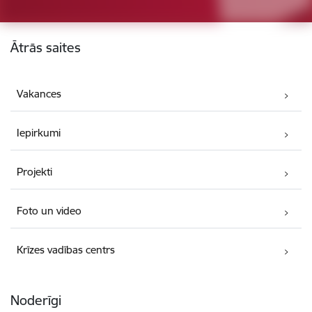
Kājene
Ātrās saites
Vakances
Iepirkumi
Projekti
Foto un video
Krīzes vadības centrs
Noderīgi