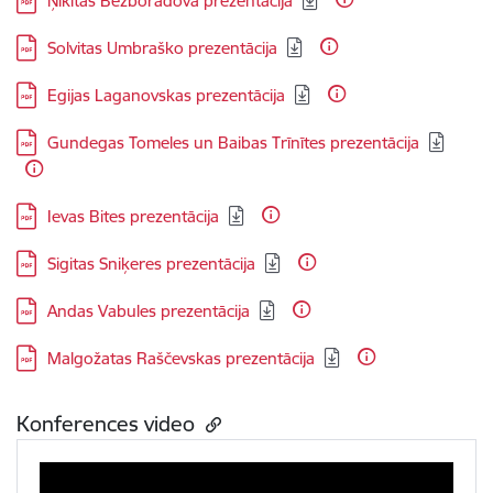
Ņikitas Bezboradova prezentācija
Lejupielādēt:
Solvitas Umbraško prezentācija
Lejupielādēt:
Egijas Laganovskas prezentācija
Lejupielādēt:
Gundegas Tomeles un Baibas Trīnītes prezentācija
Lejupielādēt:
Ievas Bites prezentācija
Lejupielādēt:
Sigitas Sniķeres prezentācija
Lejupielādēt:
Andas Vabules prezentācija
Lejupielādēt:
Malgožatas Raščevskas prezentācija
Konferences video