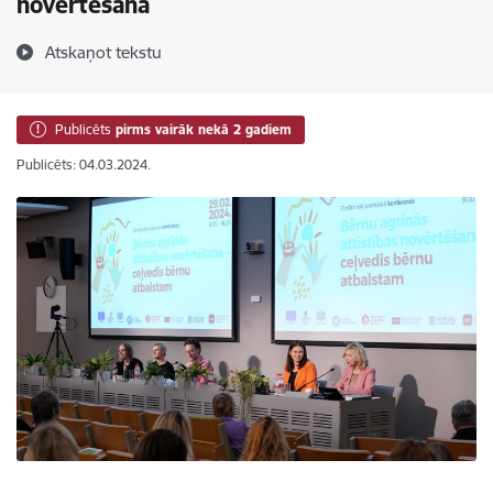
novērtēšanā
Atskaņot tekstu
Publicēts
pirms vairāk nekā 2 gadiem
Publicēts: 04.03.2024.