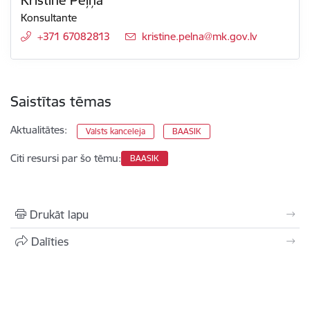
Konsultante
+371 67082813
E-pasts:
kristine.pelna@mk.gov.lv
Saistītas tēmas
Aktualitātes:
Valsts kanceleja
BAASIK
Citi resursi par šo tēmu:
BAASIK
Drukāt lapu
Dalīties