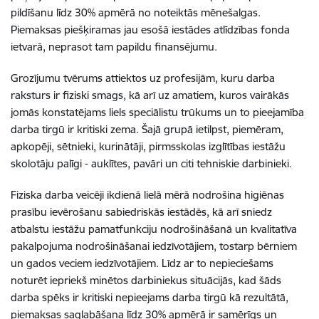
pildīšanu līdz 30% apmērā no noteiktās mēnešalgas.
Piemaksas piešķiramas jau esošā iestādes atlīdzības fonda
ietvarā, neprasot tam papildu finansējumu.
Grozījumu tvērums attiektos uz profesijām, kuru darba
raksturs ir fiziski smags, kā arī uz amatiem, kuros vairākās
jomās konstatējams liels speciālistu trūkums un to pieejamība
darba tirgū ir kritiski zema. Šajā grupā ietilpst, piemēram,
apkopēji, sētnieki, kurinātāji, pirmsskolas izglītības iestāžu
skolotāju palīgi - auklītes, pavāri un citi tehniskie darbinieki.
Fiziska darba veicēji ikdienā lielā mērā nodrošina higiēnas
prasību ievērošanu sabiedriskās iestādēs, kā arī sniedz
atbalstu iestāžu pamatfunkciju nodrošināšanā un kvalitatīva
pakalpojuma nodrošināšanai iedzīvotājiem, tostarp bērniem
un gados veciem iedzīvotājiem. Līdz ar to nepieciešams
noturēt iepriekš minētos darbiniekus situācijās, kad šāds
darba spēks ir kritiski nepieejams darba tirgū kā rezultātā,
piemaksas saglabāšana līdz 30% apmērā ir samērīgs un