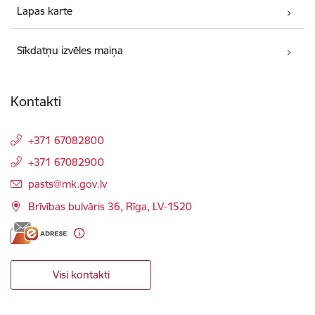
Lapas karte
Sīkdatņu izvēles maiņa
Kontakti
+371 67082800
+371 67082900
E-pasts:
pasts@mk.gov.lv
Brīvības bulvāris 36, Rīga, LV-1520
Visi kontakti