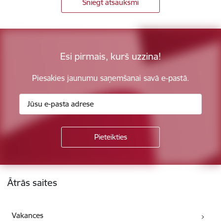
Sniegt atsauksmi
Esi pirmais, kurš uzzina!
Piesakies jaunumu saņemšanai savā e-pastā.
Kājene
Ātrās saites
Vakances