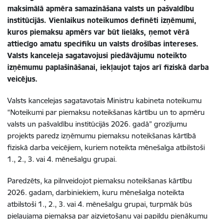
maksimālā apmēra samazināšana valsts un pašvaldību
institūcijās. Vienlaikus noteikumos definēti izņēmumi,
kuros piemaksu apmērs var būt lielāks, ņemot vērā
attiecīgo amatu specifiku un valsts drošības intereses.
Valsts kanceleja sagatavojusi piedāvājumu noteikto
izņēmumu paplašināšanai, iekļaujot tajos arī fiziskā darba
veicējus.
Valsts kancelejas sagatavotais Ministru kabineta noteikumu
“Noteikumi par piemaksu noteikšanas kārtību un to apmēru
valsts un pašvaldību institūcijās 2026. gadā” grozījumu
projekts paredz izņēmumu piemaksu noteikšanas kārtībā
fiziskā darba veicējiem, kuriem noteikta mēnešalga atbilstoši
1., 2., 3. vai 4. mēnešalgu grupai.
Paredzēts, ka pilnveidojot piemaksu noteikšanas kārtību
2026. gadam, darbiniekiem, kuru mēnešalga noteikta
atbilstoši 1., 2., 3. vai 4. mēnešalgu grupai, turpmāk būs
pieļaujama piemaksa par aizvietošanu vai papildu pienākumu