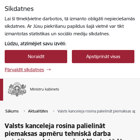
Pāriet uz lapas saturu
Sīkdatnes
Spied
lai meklētu
Enter
Lai šī tīmekļvietne darbotos, tā izmanto obligāti nepieciešamās
sīkdatnes. Ar Jūsu piekrišanu papildus šajā vietnē var tikt
izmantotas statistikas un sociālo mediju sīkdatnes.
Lūdzu, atzīmējiet savu izvēli:
Noraidīt
Apstiprināt visas
Pārvaldīt sīkdatnes
Sākums
Aktualitātes
Valsts kanceleja rosina palielināt piemaksas apm
Valsts kanceleja rosina palielināt
piemaksas apmēru tehniskā darba