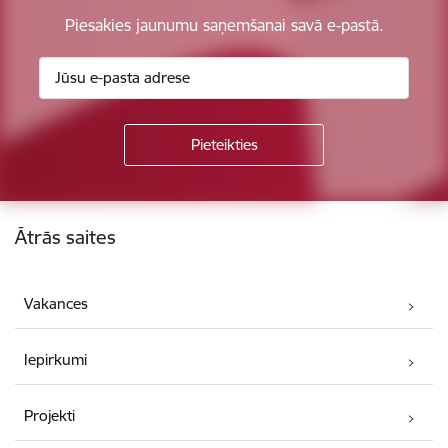
Piesakies jaunumu saņemšanai savā e-pastā.
Kājene
Ātrās saites
Vakances
Iepirkumi
Projekti