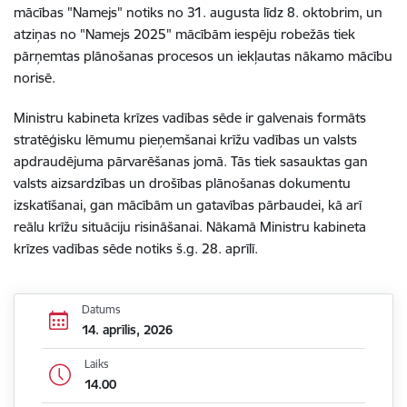
mācības "Namejs" notiks no 31. augusta līdz 8. oktobrim, un
atziņas no "Namejs 2025" mācībām iespēju robežās tiek
pārņemtas plānošanas procesos un iekļautas nākamo mācību
norisē.
Ministru kabineta krīzes vadības sēde ir galvenais formāts
stratēģisku lēmumu pieņemšanai krīžu vadības un valsts
apdraudējuma pārvarēšanas jomā. Tās tiek sasauktas gan
valsts aizsardzības un drošības plānošanas dokumentu
izskatīšanai, gan mācībām un gatavības pārbaudei, kā arī
reālu krīžu situāciju risināšanai. Nākamā Ministru kabineta
krīzes vadības sēde notiks š.g. 28. aprīlī.
Datums
14. aprīlis, 2026
Laiks
14.00