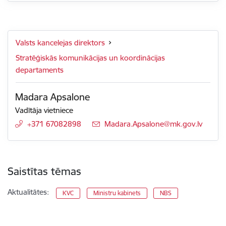
Valsts kancelejas direktors
Stratēģiskās komunikācijas un koordinācijas
departaments
Madara Apsalone
Vadītāja vietniece
+371 67082898
E-pasts:
Madara.Apsalone@mk.gov.lv
Saistītas tēmas
Aktualitātes:
KVC
Ministru kabinets
NBS