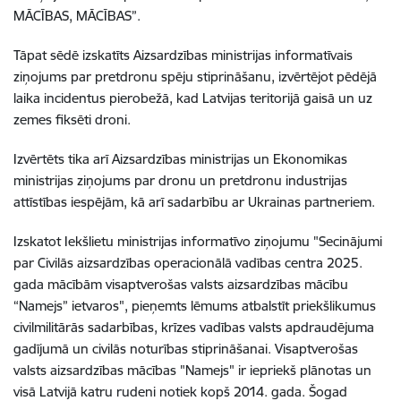
MĀCĪBAS, MĀCĪBAS”.
Tāpat sēdē izskatīts Aizsardzības ministrijas informatīvais
ziņojums par pretdronu spēju stiprināšanu, izvērtējot pēdējā
laika incidentus pierobežā, kad Latvijas teritorijā gaisā un uz
zemes fiksēti droni.
Izvērtēts tika arī Aizsardzības ministrijas un Ekonomikas
ministrijas ziņojums par dronu un pretdronu industrijas
attīstības iespējām, kā arī sadarbību ar Ukrainas partneriem.
Izskatot Iekšlietu ministrijas informatīvo ziņojumu "Secinājumi
par Civilās aizsardzības operacionālā vadības centra 2025.
gada mācībām visaptverošas valsts aizsardzības mācību
“Namejs” ietvaros", pieņemts lēmums atbalstīt priekšlikumus
civilmilitārās sadarbības, krīzes vadības valsts apdraudējuma
gadījumā un civilās noturības stiprināšanai. Visaptverošas
valsts aizsardzības mācības "Namejs" ir iepriekš plānotas un
visā Latvijā katru rudeni notiek kopš 2014. gada. Šogad