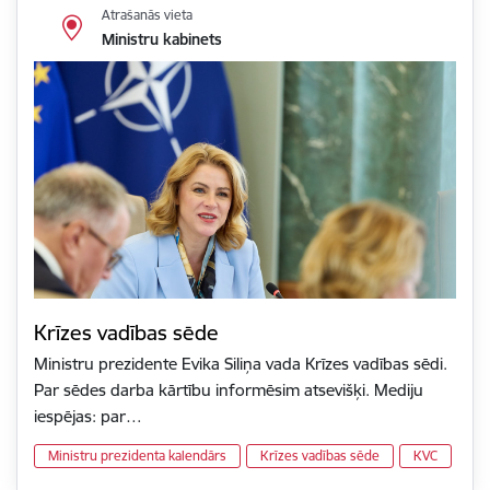
Atrašanās vieta
Ministru kabinets
Krīzes vadības sēde
Ministru prezidente Evika Siliņa vada Krīzes vadības sēdi.
Par sēdes darba kārtību informēsim atsevišķi. Mediju
iespējas: par…
Ministru prezidenta kalendārs
Krīzes vadības sēde
KVC