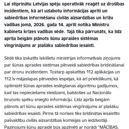
Lai stiprinātu Latvijas spēju operatīvāk reaģēt uz drošības
incidentiem, kā arī uzlabotu informācijas apriti un
sabiedrības informēšanu civilās aizsardzības un krīžu
vadības jomā, 2026. gada 14. aprīlī notika Ministru
kabineta krīzes vadības sēde. Tajā tika pārrunāts, ka līdz
aprīļa beigām plānots šūnu apraides sistēmas
vingrinājums ar plašāku sabiedrības iesaisti.
Sēdē tika izskatīts Iekšlietu ministrijas informatīvais ziņojums
par šūnas apraides sistēmas pilnveidi sabiedrības brīdināšanai
par dronu incidentiem. Tostarp apskatītas 112 aplikācijas un
112.lv mājaslapas pilnveides iespējas, kā arī priekšlikumi, kā
optimizēt šūnas apraides ieslēgšanas algoritmu gadījumos,
kad tas nepieciešams steidzami, balstoties uz Nacionālo
bruņoto spēku sniegto informāciju. Līdz aprīļa beigām
plānots arī šūnu apraides sistēmas vingrinājums ar plašāku
sabiedrības iesaisti. Pirms tā norises tiks brīdinātas iesaistīto
pašvaldību civilās aizsardzības komisijas un iedzīvotāji.
Paziņojumi šūnu apraidē būs apzīmēti ar norādi “MĀCĪBAS,