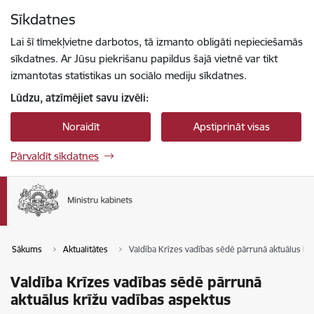
Pāriet uz lapas saturu
Sīkdatnes
Spied
lai meklētu
Enter
Lai šī tīmekļvietne darbotos, tā izmanto obligāti nepieciešamās
sīkdatnes. Ar Jūsu piekrišanu papildus šajā vietnē var tikt
izmantotas statistikas un sociālo mediju sīkdatnes.
Lūdzu, atzīmējiet savu izvēli:
Noraidīt
Apstiprināt visas
Pārvaldīt sīkdatnes
Sākums
Aktualitātes
Valdība Krīzes vadības sēdē pārrunā aktuālus kr
Valdība Krīzes vadības sēdē pārrunā
aktuālus krīžu vadības aspektus