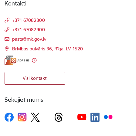
Kontakti
+371 67082800
+371 67082900
E-pasts:
pasts@mk.gov.lv
Brīvības bulvāris 36, Rīga, LV-1520
Visi kontakti
Sekojiet mums