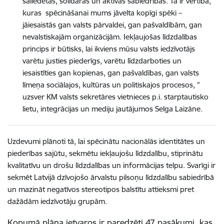
saliedētas, solidāras un aktīvas sabiedrības. Tā ir vērtība,
kuras spēcināšanai mums jāvelta kopīgi spēki –
jāiesaistās gan valsts pārvaldei, gan pašvaldībām, gan
nevalstiskajām organizācijām. Iekļaujošas līdzdalības
princips ir būtisks, lai ikviens mūsu valsts iedzīvotājs
varētu justies piederīgs, varētu līdzdarboties un
iesaistīties gan kopienas, gan pašvaldības, gan valsts
līmeņa sociālajos, kultūras un politiskajos procesos, ”
uzsver KM valsts sekretāres vietnieces p.i. starptautisko
lietu, integrācijas un mediju jautājumos Selga Laizāne.
Uzdevumi plānoti tā, lai spēcinātu nacionālās identitātes un
piederības sajūtu, sekmētu iekļaujošu līdzdalību, stiprinātu
kvalitatīvu un drošu līdzdalības un informācijas telpu. Svarīgi ir
sekmēt Latvijā dzīvojošo ārvalstu pilsoņu līdzdalību sabiedrībā
un mazināt negatīvos stereotipos balstītu attieksmi pret
dažādām iedzīvotāju grupām.
Kopumā plāna ietvaros ir paredzēti 47 pasākumi, kas