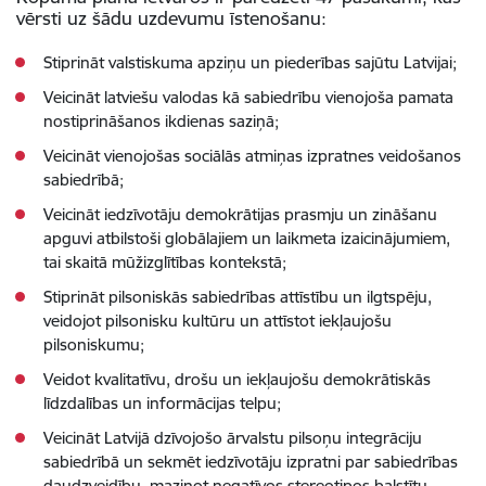
vērsti uz šādu uzdevumu īstenošanu:
Stiprināt valstiskuma apziņu un piederības sajūtu Latvijai;
Veicināt latviešu valodas kā sabiedrību vienojoša pamata
nostiprināšanos ikdienas saziņā;
Veicināt vienojošas sociālās atmiņas izpratnes veidošanos
sabiedrībā;
Veicināt iedzīvotāju demokrātijas prasmju un zināšanu
apguvi atbilstoši globālajiem un laikmeta izaicinājumiem,
tai skaitā mūžizglītības kontekstā;
Stiprināt pilsoniskās sabiedrības attīstību un ilgtspēju,
veidojot pilsonisku kultūru un attīstot iekļaujošu
pilsoniskumu;
Veidot kvalitatīvu, drošu un iekļaujošu demokrātiskās
līdzdalības un informācijas telpu;
Veicināt Latvijā dzīvojošo ārvalstu pilsoņu integrāciju
sabiedrībā un sekmēt iedzīvotāju izpratni par sabiedrības
daudzveidību, mazinot negatīvos stereotipos balstītu