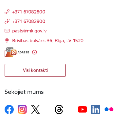
+371 67082800
+371 67082900
E-pasts:
pasts@mk.gov.lv
Brīvības bulvāris 36, Rīga, LV-1520
Visi kontakti
Sekojiet mums