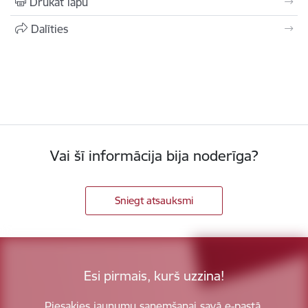
Drukāt lapu
Dalīties
Vai šī informācija bija noderīga?
Sniegt atsauksmi
Esi pirmais, kurš uzzina!
Piesakies jaunumu saņemšanai savā e-pastā.