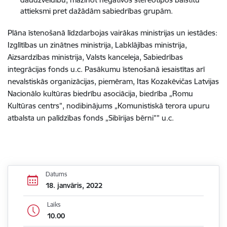
attieksmi pret dažādām sabiedrības grupām.
Plāna īstenošanā līdzdarbojas vairākas ministrijas un iestādes:
Izglītības un zinātnes ministrija, Labklājības ministrija,
Aizsardzības ministrija, Valsts kanceleja, Sabiedrības
integrācijas fonds u.c. Pasākumu īstenošanā iesaistītas arī
nevalstiskās organizācijas, piemēram, Itas Kozakēvičas Latvijas
Nacionālo kultūras biedrību asociācija, biedrība „Romu
Kultūras centrs”, nodibinājums „Komunistiskā terora upuru
atbalsta un palīdzības fonds „Sibīrijas bērni”” u.c.
Datums
18. janvāris, 2022
Laiks
10.00