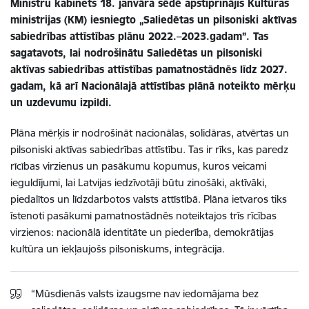
Ministru kabinets 18. janvāra sēdē apstiprinājis Kultūras
ministrijas (KM) iesniegto „
Saliedētas un pilsoniski aktīvas
sabiedrības attīstības plānu 2022.–2023.gadam”.
Tas
sagatavots, lai nodrošinātu Saliedētas un pilsoniski
aktīvas sabiedrības attīstības pamatnostādnēs līdz 2027.
gadam, kā arī Nacionālajā attīstības plānā noteikto mērķu
un uzdevumu izpildi.
Plāna mērķis ir nodrošināt nacionālas, solidāras, atvērtas un
pilsoniski aktīvas sabiedrības attīstību. Tas ir rīks, kas paredz
rīcības virzienus un pasākumu kopumus, kuros veicami
ieguldījumi, lai Latvijas iedzīvotāji būtu zinošāki, aktīvāki,
piedalītos un līdzdarbotos valsts attīstībā. Plāna ietvaros tiks
īstenoti pasākumi pamatnostādnēs noteiktajos trīs rīcības
virzienos: nacionālā identitāte un piederība, demokrātijas
kultūra un iekļaujošs pilsoniskums, integrācija.
“Mūsdienās valsts izaugsme nav iedomājama bez