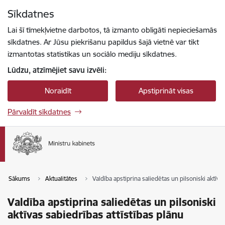
Pāriet uz lapas saturu
Sīkdatnes
Spied
lai meklētu
Enter
Lai šī tīmekļvietne darbotos, tā izmanto obligāti nepieciešamās
sīkdatnes. Ar Jūsu piekrišanu papildus šajā vietnē var tikt
izmantotas statistikas un sociālo mediju sīkdatnes.
Lūdzu, atzīmējiet savu izvēli:
Noraidīt
Apstiprināt visas
Pārvaldīt sīkdatnes
Sākums
Aktualitātes
Valdība apstiprina saliedētas un pilsoniski aktīva
Valdība apstiprina saliedētas un pilsoniski
aktīvas sabiedrības attīstības plānu