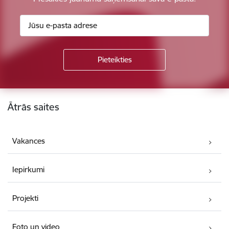
Kājene
Ātrās saites
Vakances
Iepirkumi
Projekti
Foto un video