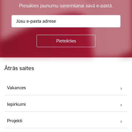
Piesakies jaunumu saņemšanai savā e-pastā.
Kājene
Ātrās saites
Vakances
Iepirkumi
Projekti