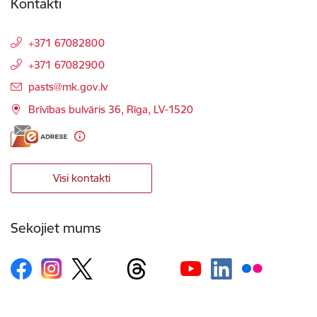
Kontakti
+371 67082800
+371 67082900
E-pasts:
pasts@mk.gov.lv
Brīvības bulvāris 36, Rīga, LV-1520
Visi kontakti
Sekojiet mums