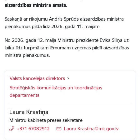
aizsardzības ministra amata.
Saskaņā ar rīkojumu Andris Sprūds aizsardzības ministra
pienākumus pilda līdz 2026. gada 11. maijam.
No 2026. gada 12. maija Ministru prezidente Evika Siliņa uz
laiku līdz turpmākam lēmumam uzņemas pildīt aizsardzības
ministra pienākumus.
Valsts kancelejas direktors
Stratēģiskās komunikācijas un koordinācijas
departaments
Laura Krastiņa
Ministru kabineta preses sekretāre
+371 67082912
E-pasts:
Laura.Krastina@mk.gov.lv