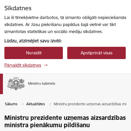
Pāriet uz lapas saturu
Sīkdatnes
Spied
lai meklētu
Enter
Lai šī tīmekļvietne darbotos, tā izmanto obligāti nepieciešamās
sīkdatnes. Ar Jūsu piekrišanu papildus šajā vietnē var tikt
izmantotas statistikas un sociālo mediju sīkdatnes.
Lūdzu, atzīmējiet savu izvēli:
Noraidīt
Apstiprināt visas
Pārvaldīt sīkdatnes
Sākums
Aktualitātes
Ministru prezidente uzņemas aizsardzības minis
Ministru prezidente uzņemas aizsardzības
ministra pienākumu pildīšanu