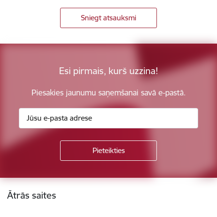
Sniegt atsauksmi
Esi pirmais, kurš uzzina!
Piesakies jaunumu saņemšanai savā e-pastā.
Kājene
Ātrās saites