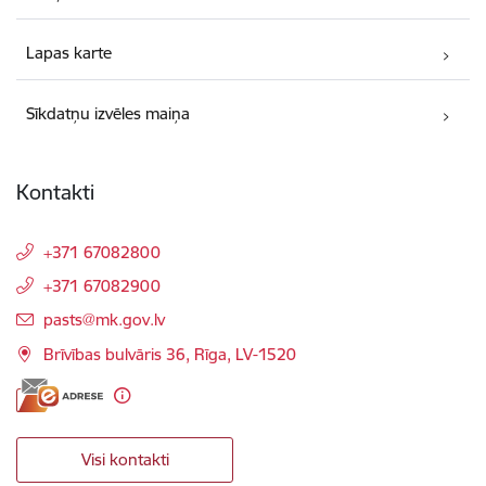
Lapas karte
Sīkdatņu izvēles maiņa
Kontakti
+371 67082800
+371 67082900
E-pasts:
pasts@mk.gov.lv
Brīvības bulvāris 36, Rīga, LV-1520
Visi kontakti