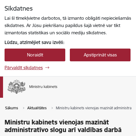
Pāriet uz lapas saturu
Sīkdatnes
Spied
lai meklētu
Enter
Lai šī tīmekļvietne darbotos, tā izmanto obligāti nepieciešamās
sīkdatnes. Ar Jūsu piekrišanu papildus šajā vietnē var tikt
izmantotas statistikas un sociālo mediju sīkdatnes.
Lūdzu, atzīmējiet savu izvēli:
Noraidīt
Apstiprināt visas
Pārvaldīt sīkdatnes
Sākums
Aktualitātes
Ministru kabinets vienojas mazināt administratīv
Ministru kabinets vienojas mazināt
administratīvo slogu arī valdības darbā