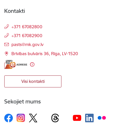
Kontakti
+371 67082800
+371 67082900
E-pasts:
pasts@mk.gov.lv
Brīvības bulvāris 36, Rīga, LV-1520
Visi kontakti
Sekojiet mums