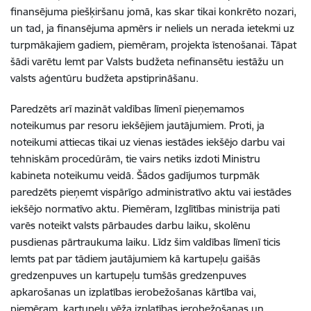
finansējuma piešķiršanu jomā, kas skar tikai konkrēto nozari,
un tad, ja finansējuma apmērs ir neliels un nerada ietekmi uz
turpmākajiem gadiem, piemēram, projekta īstenošanai. Tāpat
šādi varētu lemt par Valsts budžeta nefinansētu iestāžu un
valsts aģentūru budžeta apstiprināšanu.
Paredzēts arī mazināt valdības līmenī pieņemamos
noteikumus par resoru iekšējiem jautājumiem. Proti, ja
noteikumi attiecas tikai uz vienas iestādes iekšējo darbu vai
tehniskām procedūrām, tie vairs netiks izdoti Ministru
kabineta noteikumu veidā. Šādos gadījumos turpmāk
paredzēts pieņemt vispārīgo administratīvo aktu vai iestādes
iekšējo normatīvo aktu. Piemēram, Izglītības ministrija pati
varēs noteikt valsts pārbaudes darbu laiku, skolēnu
pusdienas pārtraukuma laiku. Līdz šim valdības līmenī ticis
lemts pat par tādiem jautājumiem kā kartupeļu gaišās
gredzenpuves un kartupeļu tumšās gredzenpuves
apkarošanas un izplatības ierobežošanas kārtība vai,
piemēram, kartupeļu vēža izplatības ierobežošanas un