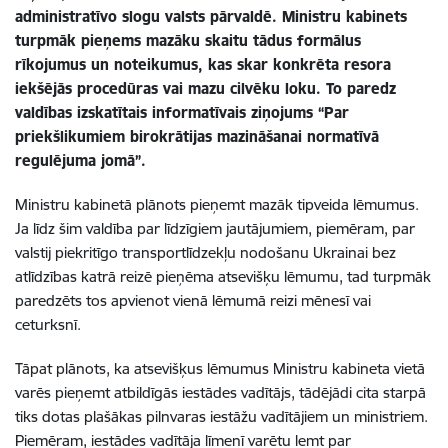
administratīvo slogu valsts pārvaldē. Ministru kabinets
turpmāk pieņems mazāku skaitu tādus formālus
rīkojumus un noteikumus, kas skar konkrēta resora
iekšējās procedūras vai mazu cilvēku loku. To paredz
valdības izskatītais informatīvais ziņojums “Par
priekšlikumiem birokrātijas mazināšanai normatīvā
regulējuma jomā”.
Ministru kabinetā plānots pieņemt mazāk tipveida lēmumus.
Ja līdz šim valdība par līdzīgiem jautājumiem, piemēram, par
valstij piekritīgo transportlīdzekļu nodošanu Ukrainai bez
atlīdzības katrā reizē pieņēma atsevišķu lēmumu, tad turpmāk
paredzēts tos apvienot vienā lēmumā reizi mēnesī vai
ceturksnī.
Tāpat plānots, ka atsevišķus lēmumus Ministru kabineta vietā
varēs pieņemt atbildīgās iestādes vadītājs, tādējādi cita starpā
tiks dotas plašākas pilnvaras iestāžu vadītājiem un ministriem.
Piemēram, iestādes vadītāja līmenī varētu lemt par