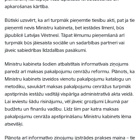
apkarošanas kārtība.
Būtiski uzsvērt, ka arī turpmāk pieņemtie tiesību akti, pat ja tie
pieņemti nevis Ministru kabineta, bet iestādes līmenī, būs
jāpublicē Latvijas Vēstnesī. Tāpat lēmumu pieņemšanā arī
turpmāk būs jāiesaista sociālie un sadarbības partneri vai
jāveic sabiedrības līdzdalības pasākumi.
Ministru kabineta šodien atbalstītais informatīvais ziņojums
paredz arī maksas pakalpojumu cenrāžu reformu. Plānots, ka
Ministru kabinets izveidos vienotu pakalpojumu katalogu un
metodiku, savukārt maksas pakalpojumu cenrāžus turpmāk
apstiprinās iestāžu vadītāji vispārīga administratīvā akta veidā.
Lai ieviestu šādu risinājumu, vēl jāveic grozījumi Likumā par
budžetu un finanšu vadību. Līdz šim par katra maksas
pakalpojumu cenrāža apstiprināšanu Ministru kabinets lēma
atsevišķi.
Plānota arī informatīvo ziņojumu izstrādes prakses maiņa – tie