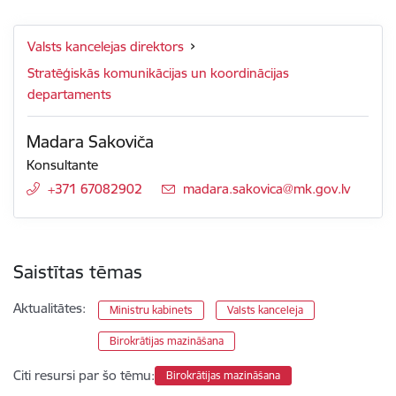
Valsts kancelejas direktors
Stratēģiskās komunikācijas un koordinācijas
departaments
Madara Sakoviča
Konsultante
+371 67082902
E-pasts:
madara.sakovica@mk.gov.lv
Saistītas tēmas
Aktualitātes:
Ministru kabinets
Valsts kanceleja
Birokrātijas mazināšana
Citi resursi par šo tēmu:
Birokrātijas mazināšana