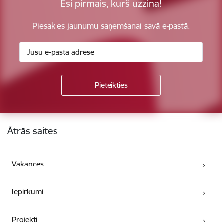
Esi pirmais, kurš uzzina!
Piesakies jaunumu saņemšanai savā e-pastā.
Kājene
Ātrās saites
Vakances
Iepirkumi
Projekti