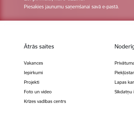
Piesakies jaunumu saņemšanai savā e-pastā.
Kājene
Ātrās saites
Noderīg
Vakances
Privātuma
Iepirkumi
Piekļūsta
Projekti
Lapas kar
Foto un video
Sīkdatņu 
Krīzes vadības centrs