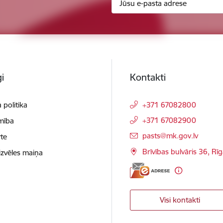
i
Kontakti
 politika
+371 67082800
+371 67082900
mība
E-pasts:
pasts@mk.gov.lv
te
Brīvības bulvāris 36, Rī
izvēles maiņa
Visi kontakti