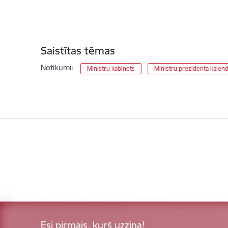
Saistītas tēmas
Notikumi:
Ministru kabinets
Ministru prezidenta kalen
Esi pirmais, kurš uzzina!