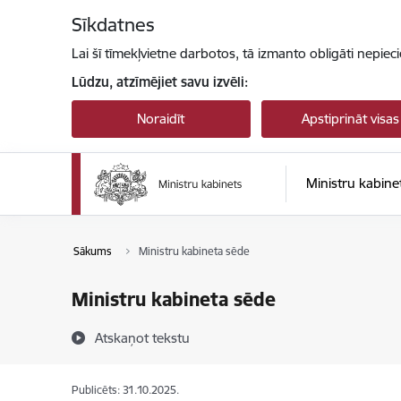
Pāriet uz lapas saturu
Sīkdatnes
Lai šī tīmekļvietne darbotos, tā izmanto obligāti nepiec
Lūdzu, atzīmējiet savu izvēli:
Noraidīt
Apstiprināt visas
Ministru kabine
Sākums
Ministru kabineta sēde
Ministru kabineta sēde
Atskaņot tekstu
Publicēts: 31.10.2025.