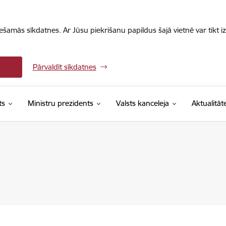
iešamās sīkdatnes. Ar Jūsu piekrišanu papildus šajā vietnē var tikt i
Pārvaldīt sīkdatnes
ts
Ministru prezidents
Valsts kanceleja
Aktualitāt