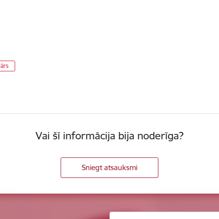
dārs
Vai šī informācija bija noderīga?
Sniegt atsauksmi