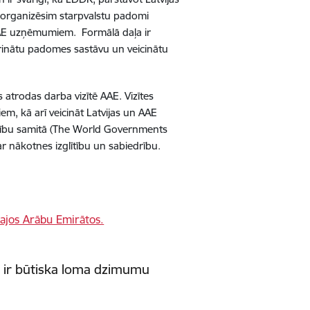
k organizēsim starpvalstu padomi
AAE uzņēmumiem. Formālā daļa ir
prinātu padomes sastāvu un veicinātu
 atrodas darba vizītē AAE. Vizītes
em, kā arī veicināt Latvijas un AAE
aldību samitā (The World Governments
r nākotnes izglītību un sabiedrību.
bai ir būtiska loma dzimumu