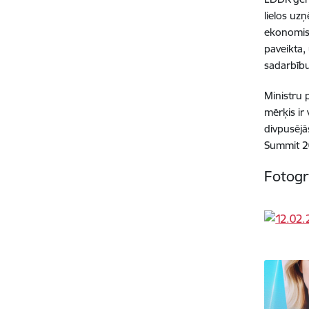
lielos uz
ekonomisk
paveikta,
sadarbību 
Ministru 
mērķis ir
divpusējā
Summit 20
Fotogr