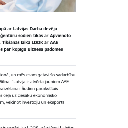
opā ar Latvijas Darba devēju
 aģentūru šodien tikās ar Apvienoto
. Tikšanās laikā LDDK ar AAE
nos par kopīgu Biznesa padomes
a reģionā, un mēs esam gatavi šo sadarbību
liņa. “Latvija ir atvērta jauniem AAE
ealizēšanai. Šodien parakstītais
is ceļā uz ciešāku ekonomisko
m, veicinot investīciju un eksporta
ir svarīgi, ka LDDK, pārstāvot Latvijas