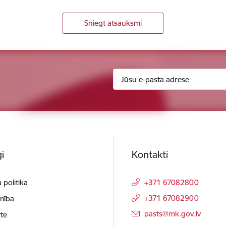
Sniegt atsauksmi
i
Kontakti
 politika
+371 67082800
+371 67082900
mība
E-pasts:
pasts@mk.gov.lv
te