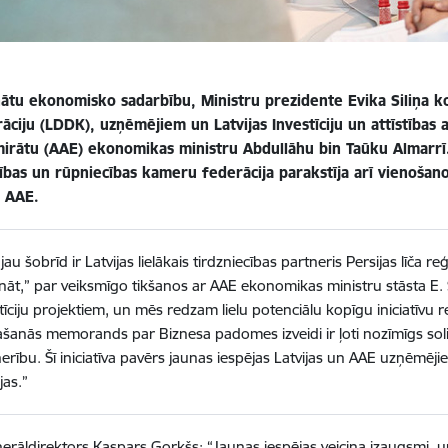
inātu ekonomisko sadarbību, Ministru prezidente Evika Siliņa k
āciju (LDDK), uzņēmējiem un Latvijas Investīciju un attīstības
irātu (AAE) ekonomikas ministru Abdullāhu bin Taūku Almarrī
cības un rūpniecības kameru federācija parakstīja arī vienoša
r AAE.
jau šobrīd ir Latvijas lielākais tirdzniecības partneris Persijas līč
ināt,” par veiksmīgo tikšanos ar AAE ekonomikas ministru stāsta E. Si
tīciju projektiem, un mēs redzam lielu potenciālu kopīgu iniciatīvu r
ašanās memorands par Biznesa padomes izveidi ir ļoti nozīmīgs sol
erību. Šī iniciatīva pavērs jaunas iespējas Latvijas un AAE uzņēmējie
jas.”
rāldirektors Kaspars Gorkšs: “Jaunas iespējas veicina izaugsmi, un 