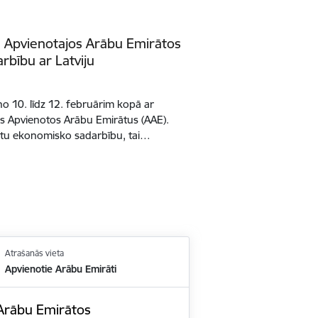
tē Apvienotajos Arābu Emirātos
rbību ar Latviju
 no 10. līdz 12. februārim kopā ar
s Apvienotos Arābu Emirātus (AAE).
alstu ekonomisko sadarbību, tai…
Atrašanās vieta
Apvienotie Arābu Emirāti
 Arābu Emirātos