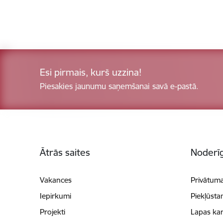
Esi pirmais, kurš uzzina!
Piesakies jaunumu saņemšanai savā e-pastā.
Kājene
Ātrās saites
Noderīg
Vakances
Privātuma
Iepirkumi
Piekļūsta
Projekti
Lapas kar