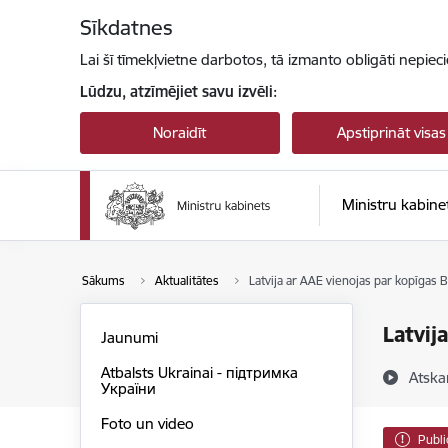
Pāriet uz lapas saturu
Sīkdatnes
Lai šī tīmekļvietne darbotos, tā izmanto obligāti nepiec
Lūdzu, atzīmējiet savu izvēli:
Noraidīt
Apstiprināt visas
Ministru kabine
Sākums
Aktualitātes
Latvija ar AAE vienojas par kopīgas 
Latvij
Jaunumi
Atbalsts Ukrainai - підтримка
Atska
України
Foto un video
Publi