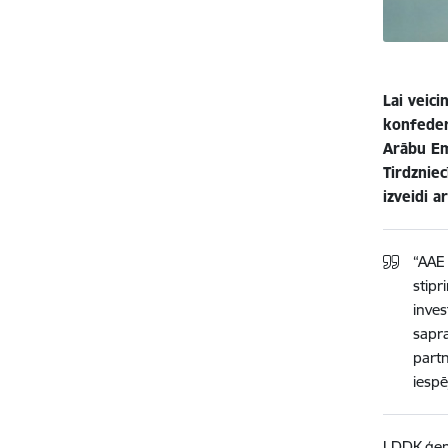
Lai veic
konfeder
Arābu Em
Tirdznie
izveidi a
“AAE 
stipr
inves
sapr
partn
iespē
LDDK ģene