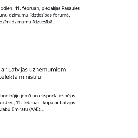
šodien, 11. februārī, piedalījās Pasaules
runu dzimumu līdztiesības forumā,
 nozīmi dzimumu līdztiesībā…
ā ar Latvijas uzņēmumiem
telekta ministru
ehnoloģiju jomā un eksporta iespējas,
otrdien, 11. februārī, kopā ar Latvijas
 Arābu Emirātu (AAE)…