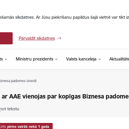
iešamās sīkdatnes. Ar Jūsu piekrišanu papildus šajā vietnē var tikt i
Pārvaldīt sīkdatnes
ts
Ministru prezidents
Valsts kanceleja
Aktualitāt
Biznesa padomes izveidi
a ar AAE vienojas par kopīgas Biznesa padomes
ņot tekstu
cēts
pirms vairāk nekā 1 gada