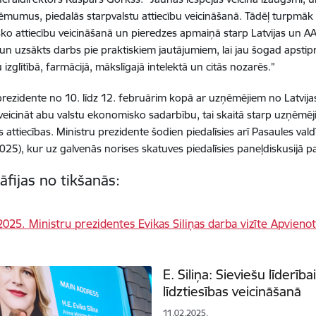
ņēmumus, piedalās starpvalstu attiecību veicināšanā. Tādēļ turpmā
o attiecību veicināšanā un pieredzes apmaiņā starp Latvijas un 
 un uzsākts darbs pie praktiskiem jautājumiem, lai jau šogad apsti
izglītībā, farmācijā, mākslīgajā intelektā un citās nozarēs.”
prezidente no 10. līdz 12. februārim kopā ar uzņēmējiem no Latvijas
 veicināt abu valstu ekonomisko sadarbību, tai skaitā starp uzņēmēji
s attiecības. Ministru prezidente šodien piedalīsies arī Pasaules v
25), kur uz galvenās norises skatuves piedalīsies paneļdiskusijā pa
āfijas no tikšanās:
E. Siliņa: Sieviešu līderī
līdztiesības veicināšanā
11.02.2025.