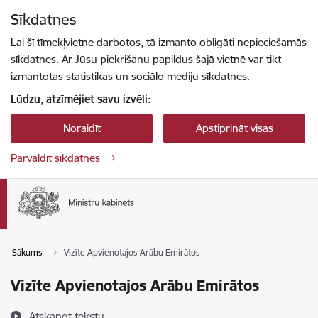
Pāriet uz lapas saturu
Sīkdatnes
Spied
lai meklētu
Enter
Lai šī tīmekļvietne darbotos, tā izmanto obligāti nepieciešamās
sīkdatnes. Ar Jūsu piekrišanu papildus šajā vietnē var tikt
izmantotas statistikas un sociālo mediju sīkdatnes.
Lūdzu, atzīmējiet savu izvēli:
Noraidīt
Apstiprināt visas
Pārvaldīt sīkdatnes
Sākums
Vizīte Apvienotajos Arābu Emirātos
Vizīte Apvienotajos Arābu Emirātos
Atskaņot tekstu