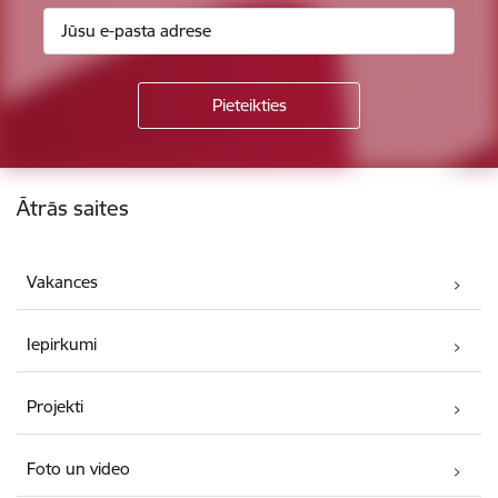
Kājene
Ātrās saites
Vakances
Iepirkumi
Projekti
Foto un video