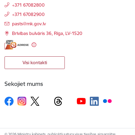
+371 67082800
+371 67082900
E-pasts:
pasts@mk.gov.lv
Brīvības bulvāris 36, Rīga, LV-1520
Visi kontakti
Sekojiet mums
© 2026 Ministru kabinets, publicētā satura visas tiesības aizsargātas.