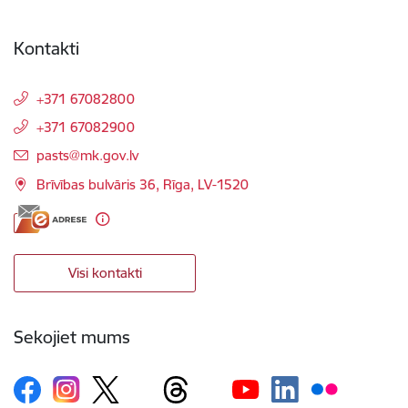
Kontakti
+371 67082800
+371 67082900
E-pasts:
pasts@mk.gov.lv
Brīvības bulvāris 36, Rīga, LV-1520
Visi kontakti
Sekojiet mums