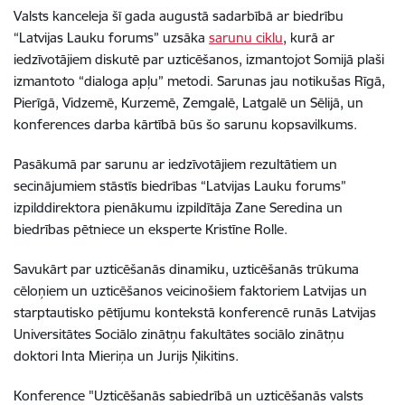
Valsts kanceleja šī gada augustā sadarbībā ar biedrību
“Latvijas Lauku forums” uzsāka
sarunu ciklu
, kurā ar
iedzīvotājiem diskutē par uzticēšanos, izmantojot Somijā plaši
izmantoto “dialoga apļu” metodi. Sarunas jau notikušas Rīgā,
Pierīgā, Vidzemē, Kurzemē, Zemgalē, Latgalē un Sēlijā, un
konferences darba kārtībā būs šo sarunu kopsavilkums.
Pasākumā par sarunu ar iedzīvotājiem rezultātiem un
secinājumiem stāstīs biedrības “Latvijas Lauku forums”
izpilddirektora pienākumu izpildītāja Zane Seredina un
biedrības pētniece un eksperte Kristīne Rolle.
Savukārt par uzticēšanās dinamiku, uzticēšanās trūkuma
cēloņiem un uzticēšanos veicinošiem faktoriem Latvijas un
starptautisko pētījumu kontekstā konferencē runās Latvijas
Universitātes Sociālo zinātņu fakultātes sociālo zinātņu
doktori Inta Mieriņa un Jurijs Ņikitins.
Konference "Uzticēšanās sabiedrībā un uzticēšanās valsts