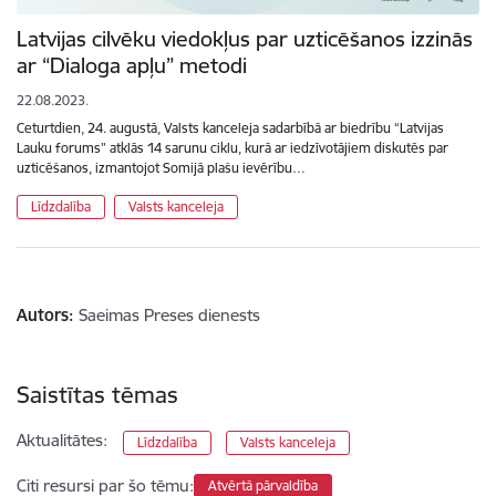
Latvijas cilvēku viedokļus par uzticēšanos izzinās
ar “Dialoga apļu” metodi
22.08.2023.
Ceturtdien, 24. augustā, Valsts kanceleja sadarbībā ar biedrību “Latvijas
Lauku forums” atklās 14 sarunu ciklu, kurā ar iedzīvotājiem diskutēs par
uzticēšanos, izmantojot Somijā plašu ievērību…
Līdzdalība
Valsts kanceleja
Autors:
Saeimas Preses dienests
Saistītas tēmas
Aktualitātes:
Līdzdalība
Valsts kanceleja
Citi resursi par šo tēmu:
Atvērtā pārvaldība