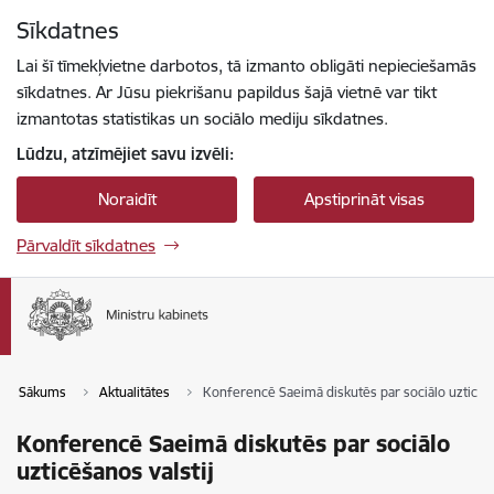
Pāriet uz lapas saturu
Sīkdatnes
Spied
lai meklētu
Enter
Lai šī tīmekļvietne darbotos, tā izmanto obligāti nepieciešamās
sīkdatnes. Ar Jūsu piekrišanu papildus šajā vietnē var tikt
izmantotas statistikas un sociālo mediju sīkdatnes.
Lūdzu, atzīmējiet savu izvēli:
Noraidīt
Apstiprināt visas
Pārvaldīt sīkdatnes
Sākums
Aktualitātes
Konferencē Saeimā diskutēs par sociālo uzticēša
Konferencē Saeimā diskutēs par sociālo
uzticēšanos valstij