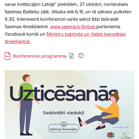
varas institūcijām Latvijā" piektdien, 27.oktobrī, norisināsies
Saeimas Baltiešu zālē, Jēkaba ielā 6/8, un tā sāksies pulksten
9.30. Interesenti konferencei varēs sekot līdzi tiešraidē
Saeimas tīmekļvietnē
www.saeima.lv,&nbsp
;
parlamenta
Facebook
kontā un
Ministru kabineta un Valsts kancelejas
tīmekļvietnē.
Lejupielādēt:
Konferences programma