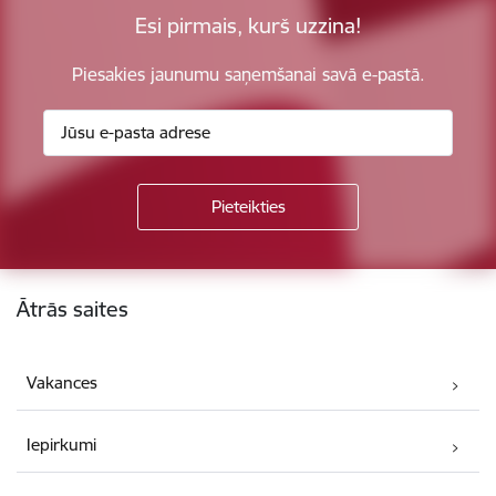
Esi pirmais, kurš uzzina!
Piesakies jaunumu saņemšanai savā e-pastā.
Kājene
Ātrās saites
Vakances
Iepirkumi