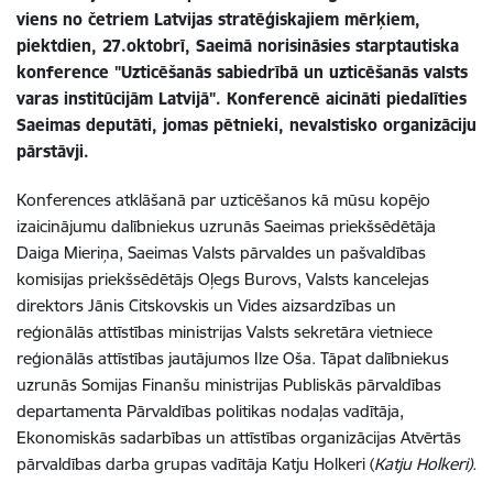
viens no četriem Latvijas stratēģiskajiem mērķiem,
piektdien, 27.oktobrī, Saeimā norisināsies starptautiska
konference "Uzticēšanās sabiedrībā un uzticēšanās valsts
varas institūcijām Latvijā". Konferencē aicināti piedalīties
Saeimas deputāti, jomas pētnieki, nevalstisko organizāciju
pārstāvji.
Konferences atklāšanā par uzticēšanos kā mūsu kopējo
izaicinājumu dalībniekus uzrunās Saeimas priekšsēdētāja
Daiga Mieriņa, Saeimas Valsts pārvaldes un pašvaldības
komisijas priekšsēdētājs Oļegs Burovs, Valsts kancelejas
direktors Jānis Citskovskis un Vides aizsardzības un
reģionālās attīstības ministrijas Valsts sekretāra vietniece
reģionālās attīstības jautājumos Ilze Oša. Tāpat dalībniekus
uzrunās Somijas Finanšu ministrijas Publiskās pārvaldības
departamenta Pārvaldības politikas nodaļas vadītāja,
Ekonomiskās sadarbības un attīstības organizācijas Atvērtās
pārvaldības darba grupas vadītāja
Katju Holkeri (
Katju Holkeri).