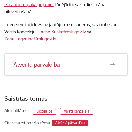
izmantot e-pakalpojumu
, tādējādi iesaistoties plāna
pilnveidošanā.
Interesenti atbildes uz jautājumiem saņems, sazinoties ar
Valsts kanceleju -
Inese.Kuske@mk.gov.lv
vai
Zane.Legzdina@mk.gov.lv
.
Atvērtā pārvaldība
Saistītas tēmas
Aktualitātes:
Līdzdalība
Valsts kanceleja
Citi resursi par šo tēmu:
Atvērtā pārvaldība