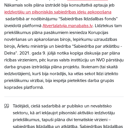
Nākamais solis plāna izstrādē bija konsultatīvā aptauja jeb
iedzīvotāju un pilsoniskās sabiedrības ideju apkopošana
sadarbībā ar nodibinājumu “Sabiedrības līdzdalības fonds”
izveidotā platformā
Atvertalatvija.manabalss.lv
. Līdztekus tam
priekšlikumus plāna pasākumiem iesniedza Korupcijas
novēršanas un apkarošanas birojs, Iepirkumu uzraudzības
birojs, Ārlietu ministrija un biedrība “Sabiedrība par atklātību -
Delna”. 2021. gada 9. jūlijā notika kopīga diskusija par plāna
rīcības virzieniem, pēc kuras valsts institūciju un NVO pārstāvju
darba grupas izstrādāja plāna projektu. Ikvienam (tai skaitā
iedzīvotājiem), kurš bija norādījis, ka vēlas sekot līdzi izteikto
priekšlikumu virzībai, bija iespēja pieteikties darba grupās
koprades platformā.
Tādējādi, ciešā sadarbībā ar publisko un nevalstisko
sektoru, kā arī iekļaujot pilsoniski aktīvāko iedzīvotāju
priekšlikumus, tapuši plāna divi tematiskie virzieni –
sabiedrības līdzdalība un atklātība. Sabiedrības līdzdalības