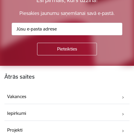
Piesakies jaunumu saņemšanai savā e-pastā.
Kājene
Ātrās saites
Vakances
Iepirkumi
Projekti