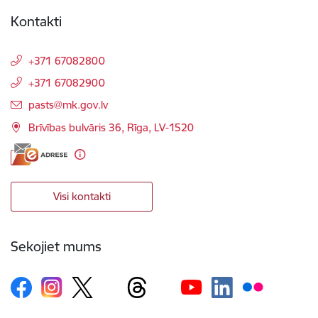
Kontakti
+371 67082800
+371 67082900
E-pasts:
pasts@mk.gov.lv
Brīvības bulvāris 36, Rīga, LV-1520
Visi kontakti
Sekojiet mums