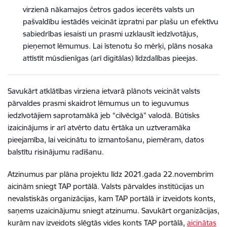
virzienā nākamajos četros gados iecerēts valsts un
pašvaldību iestādēs veicināt izpratni par plašu un efektīvu
sabiedrības iesaisti un prasmi uzklausīt iedzīvotājus,
pieņemot lēmumus. Lai īstenotu šo mērķi, plāns nosaka
attīstīt mūsdienīgas (arī digitālas) līdzdalības pieejas.
Savukārt atklātības virziena ietvarā plānots veicināt valsts
pārvaldes prasmi skaidrot lēmumus un to ieguvumus
iedzīvotājiem saprotamākā jeb “cilvēcīgā” valodā. Būtisks
izaicinājums ir arī atvērto datu ērtāka un uztveramāka
pieejamība, lai veicinātu to izmantošanu, piemēram, datos
balstītu risinājumu radīšanu.
Atzinumus par plāna projektu līdz 2021.gada 22.novembrim
aicinām sniegt TAP portālā. Valsts pārvaldes institūcijas un
nevalstiskās organizācijas, kam TAP portālā ir izveidots konts,
saņems uzaicinājumu sniegt atzinumu. Savukārt organizācijas,
kurām nav izveidots slēgtās vides konts TAP portālā,
aicinātas