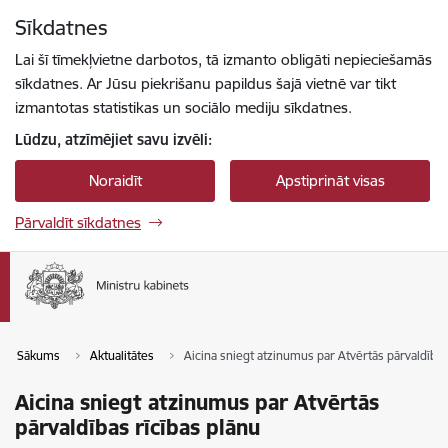
Pāriet uz lapas saturu
Sīkdatnes
Spied
lai meklētu
Enter
Lai šī tīmekļvietne darbotos, tā izmanto obligāti nepieciešamās
sīkdatnes. Ar Jūsu piekrišanu papildus šajā vietnē var tikt
izmantotas statistikas un sociālo mediju sīkdatnes.
Lūdzu, atzīmējiet savu izvēli:
Noraidīt
Apstiprināt visas
Pārvaldīt sīkdatnes
Sākums
Aktualitātes
Aicina sniegt atzinumus par Atvērtās pārvaldības
Aicina sniegt atzinumus par Atvērtās
pārvaldības rīcības plānu