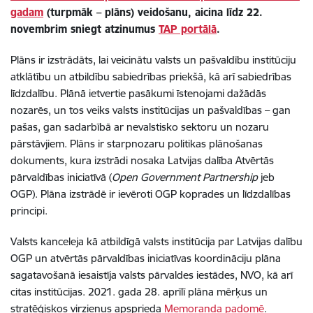
gadam
(turpmāk – plāns) veidošanu, aicina līdz 22.
novembrim sniegt atzinumus
TAP portālā
.
Plāns ir izstrādāts, lai veicinātu valsts un pašvaldību institūciju
atklātību un atbildību sabiedrības priekšā, kā arī sabiedrības
līdzdalību. Plānā ietvertie pasākumi īstenojami dažādās
nozarēs, un tos veiks valsts institūcijas un pašvaldības – gan
pašas, gan sadarbībā ar nevalstisko sektoru un nozaru
pārstāvjiem. Plāns ir starpnozaru politikas plānošanas
dokuments, kura izstrādi nosaka Latvijas dalība Atvērtās
pārvaldības iniciatīvā (
Open Government Partnership
jeb
OGP). Plāna izstrādē ir ievēroti OGP koprades un līdzdalības
principi.
Valsts kanceleja kā atbildīgā valsts institūcija par Latvijas dalību
OGP un atvērtās pārvaldības iniciatīvas koordināciju plāna
sagatavošanā iesaistīja valsts pārvaldes iestādes, NVO, kā arī
citas institūcijas. 2021. gada 28. aprīlī plāna mērķus un
stratēģiskos virzienus apsprieda
Memoranda padomē
.