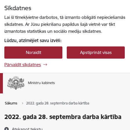
Pāriet uz lapas saturu
Sīkdatnes
Spied
lai meklētu
Enter
Lai šī tīmekļvietne darbotos, tā izmanto obligāti nepieciešamās
sīkdatnes. Ar Jūsu piekrišanu papildus šajā vietnē var tikt
izmantotas statistikas un sociālo mediju sīkdatnes.
Lūdzu, atzīmējiet savu izvēli:
Noraidīt
Apstiprināt visas
Pārvaldīt sīkdatnes
Sākums
2022. gada 28. septembra darba kārtība
2022. gada 28. septembra darba kārtība
Atskaņot tekstu