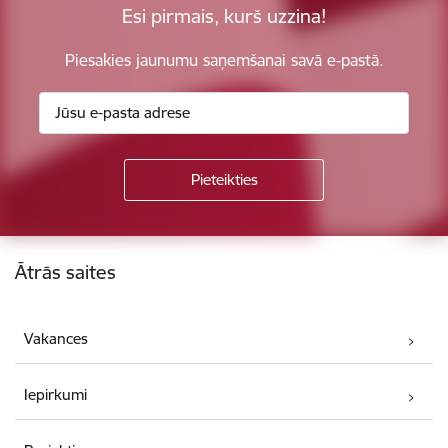
Esi pirmais, kurš uzzina!
Piesakies jaunumu saņemšanai savā e-pastā.
Kājene
Ātrās saites
Vakances
Iepirkumi