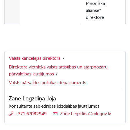
Pilsoniskā
alianse"
direktore
Valsts kancelejas direktors
Direktora vietnieks valsts attīstības un starpnozaru
pārvaldības jautājumos
Valsts pārvaldes politikas departaments
Zane Legzdiņa-Joja
Konsultante sabiedrības līdzdalības jautājumos
+371 67082949
E-pasts:
Zane.Legzdina@mk.gov.lv