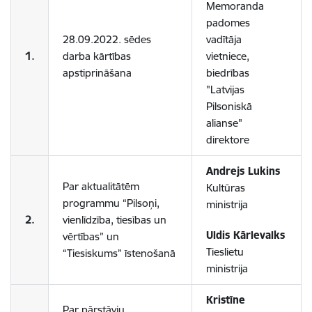
Memoranda
padomes
28.09.2022. sēdes
vadītāja
1.
darba kārtības
vietniece,
apstiprināšana
biedrības
"Latvijas
Pilsoniskā
alianse"
direktore
Andrejs Lukins
Par aktualitātēm
Kultūras
programmu “Pilsoņi,
ministrija
2.
vienlīdzība, tiesības un
Uldis Kārlevalks
vērtības” un
Tieslietu
“Tiesiskums” īstenošanā
ministrija
Kristīne
Par pārstāvju