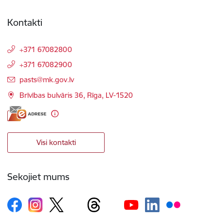
Kontakti
+371 67082800
+371 67082900
E-pasts:
pasts@mk.gov.lv
Brīvības bulvāris 36, Rīga, LV-1520
Visi kontakti
Sekojiet mums