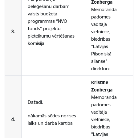
Zonberga
deleģēšanu darbam
Memoranda
valsts budžeta
padomes
programmas “NVO
vadītāja
fonds” projektu
3.
vietniece,
pieteikumu vērtēšanas
biedrības
komisijā
"Latvijas
Pilsoniskā
alianse"
direktore
Kristīne
Zonberga
Memoranda
Dažādi:
padomes
vadītāja
nākamās sēdes norises
4.
vietniece,
laiks un darba kārtība
biedrības
"Latvijas