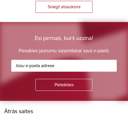
Sniegt atsauksmi
Esi pirmais, kurš uzzina!
Piesakies jaunumu saņemšanai savā e-pastā.
Kājene
Ātrās saites