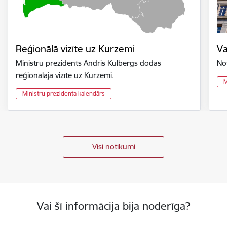
Reģionālā vizīte uz Kurzemi
Va
Ministru prezidents Andris Kulbergs dodas
No
reģionālajā vizītē uz Kurzemi.
M
Ministru prezidenta kalendārs
Visi notikumi
Vai šī informācija bija noderīga?