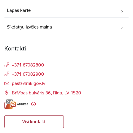
Lapas karte
Sīkdatņu izvēles maiņa
Kontakti
+371 67082800
+371 67082900
E-pasts:
pasts@mk.gov.lv
Brīvības bulvāris 36, Rīga, LV-1520
Visi kontakti