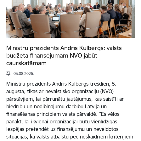
Ministru prezidents Andris Kulbergs: valsts
budžeta finansējumam NVO jābūt
caurskatāmam
05.08.2026.
Ministru prezidents Andris Kulbergs trešdien, 5.
augustā, tikās ar nevalstisko organizāciju (NVO)
pārstāvjiem, lai pārrunātu jautājumus, kas saistīti ar
biedrību un nodibinājumu darbību Latvijā un
finansēšanas principiem valsts pārvaldē. “Es vēlos
panākt, lai ikvienai organizācijai būtu vienlīdzīgas
iespējas pretendēt uz finansējumu un neveidotos
situācijas, ka valsts atbalstu pēc neskaidriem kritērijiem