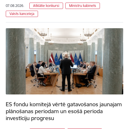
07.08.2026.
Atklātie konkursi
Ministru kabinets
Valsts kanceleja
ES fondu komitejā vērtē gatavošanos jaunajam
plānošanas periodam un esošā perioda
investīciju progresu