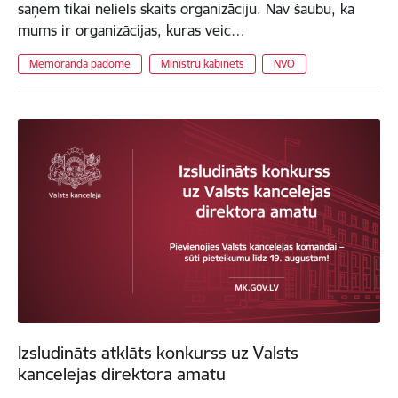
saņem tikai neliels skaits organizāciju. Nav šaubu, ka
mums ir organizācijas, kuras veic…
Memoranda padome
Ministru kabinets
NVO
Izsludināts atklāts konkurss uz Valsts
kancelejas direktora amatu