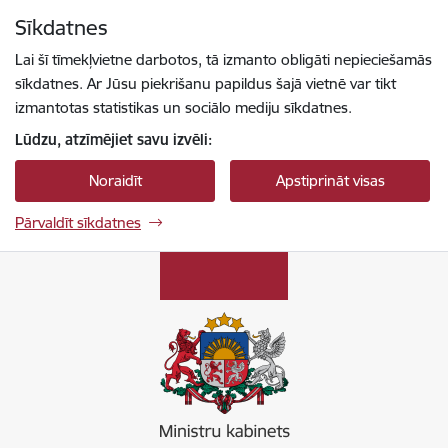
Pāriet uz lapas saturu
Sīkdatnes
Spied
lai meklētu
Enter
Lai šī tīmekļvietne darbotos, tā izmanto obligāti nepieciešamās
sīkdatnes. Ar Jūsu piekrišanu papildus šajā vietnē var tikt
izmantotas statistikas un sociālo mediju sīkdatnes.
Lūdzu, atzīmējiet savu izvēli:
Noraidīt
Apstiprināt visas
Pārvaldīt sīkdatnes
Ministru kabinets