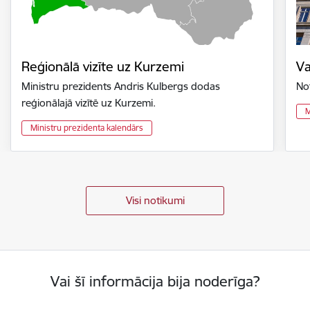
Reģionālā vizīte uz Kurzemi
Va
Ministru prezidents Andris Kulbergs dodas
No
reģionālajā vizītē uz Kurzemi.
M
Ministru prezidenta kalendārs
Visi notikumi
Vai šī informācija bija noderīga?