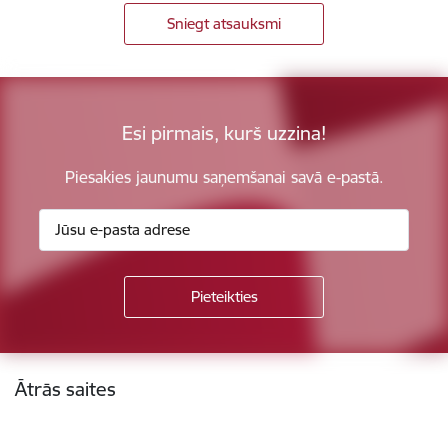
Sniegt atsauksmi
Esi pirmais, kurš uzzina!
Piesakies jaunumu saņemšanai savā e-pastā.
Kājene
Ātrās saites