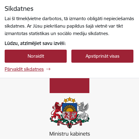
Pāriet uz lapas saturu
Sīkdatnes
Spied
lai meklētu
Enter
Lai šī tīmekļvietne darbotos, tā izmanto obligāti nepieciešamās
sīkdatnes. Ar Jūsu piekrišanu papildus šajā vietnē var tikt
izmantotas statistikas un sociālo mediju sīkdatnes.
Lūdzu, atzīmējiet savu izvēli:
Noraidīt
Apstiprināt visas
Pārvaldīt sīkdatnes
Ministru kabinets