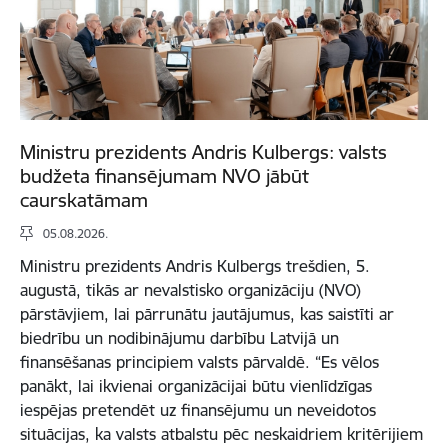
Ministru prezidents Andris Kulbergs: valsts
budžeta finansējumam NVO jābūt
caurskatāmam
05.08.2026.
Ministru prezidents Andris Kulbergs trešdien, 5.
augustā, tikās ar nevalstisko organizāciju (NVO)
pārstāvjiem, lai pārrunātu jautājumus, kas saistīti ar
biedrību un nodibinājumu darbību Latvijā un
finansēšanas principiem valsts pārvaldē. “Es vēlos
panākt, lai ikvienai organizācijai būtu vienlīdzīgas
iespējas pretendēt uz finansējumu un neveidotos
situācijas, ka valsts atbalstu pēc neskaidriem kritērijiem