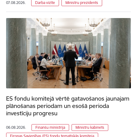
07.08.2026.
Darba vizīte
Ministru prezidents
ES fondu komitejā vērtē gatavošanos jaunajam
plānošanas periodam un esošā perioda
investīciju progresu
06.08.2026.
Finanšu ministrija
Ministru kabinets
Eiropas Savienības (ES) fondu tematiskās komiteja