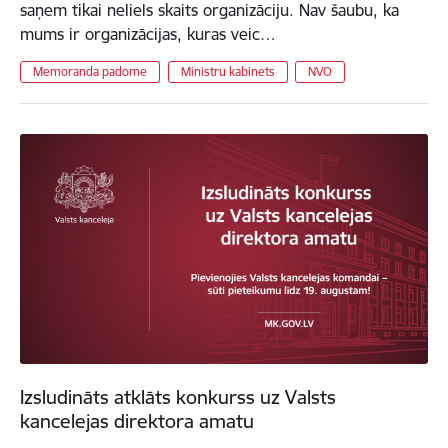
saņem tikai neliels skaits organizāciju. Nav šaubu, ka
mums ir organizācijas, kuras veic…
Memoranda padome
Ministru kabinets
NVO
Izsludināts atklāts konkurss uz Valsts
kancelejas direktora amatu