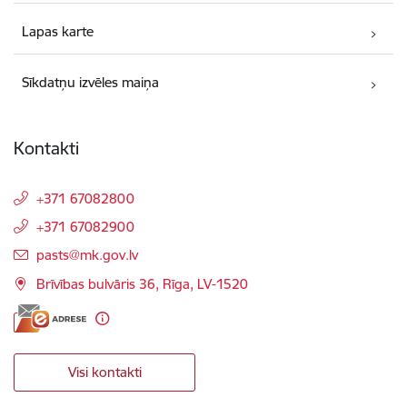
Lapas karte
Sīkdatņu izvēles maiņa
Kontakti
+371 67082800
+371 67082900
E-pasts:
pasts@mk.gov.lv
Brīvības bulvāris 36, Rīga, LV-1520
Visi kontakti