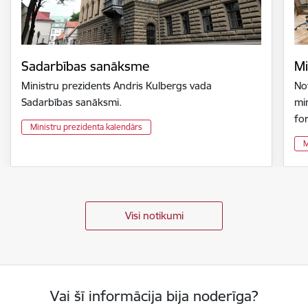
Sadarbības sanāksme
Mi
Ministru prezidents Andris Kulbergs vada
Not
Sadarbības sanāksmi.
min
fo
Ministru prezidenta kalendārs
M
Visi notikumi
Vai šī informācija bija noderīga?