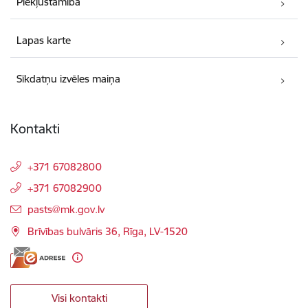
Piekļūstamība
Lapas karte
Sīkdatņu izvēles maiņa
Kontakti
+371 67082800
+371 67082900
E-pasts:
pasts@mk.gov.lv
Brīvības bulvāris 36, Rīga, LV-1520
Visi kontakti