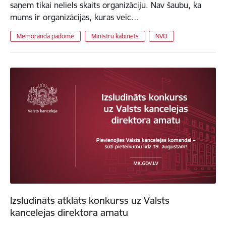
saņem tikai neliels skaits organizāciju. Nav šaubu, ka
mums ir organizācijas, kuras veic…
Memoranda padome
Ministru kabinets
NVO
Izsludināts atklāts konkurss uz Valsts
kancelejas direktora amatu