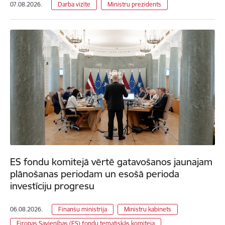
07.08.2026.
Darba vizīte
Ministru prezidents
ES fondu komitejā vērtē gatavošanos jaunajam
plānošanas periodam un esošā perioda
investīciju progresu
06.08.2026.
Finanšu ministrija
Ministru kabinets
Eiropas Savienības (ES) fondu tematiskās komiteja