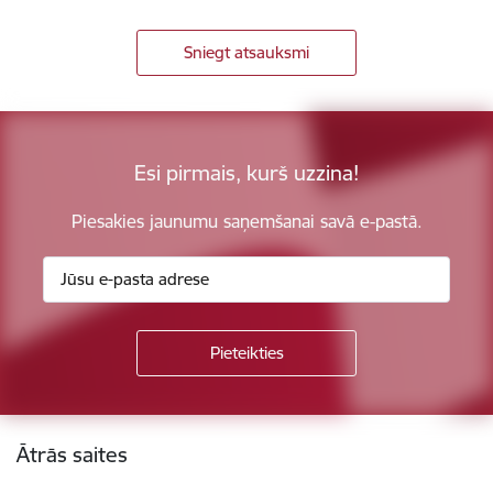
Sniegt atsauksmi
Esi pirmais, kurš uzzina!
Piesakies jaunumu saņemšanai savā e-pastā.
Kājene
Ātrās saites