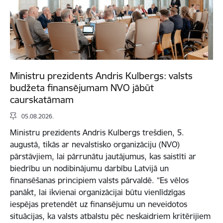
Ministru prezidents Andris Kulbergs: valsts
budžeta finansējumam NVO jābūt
caurskatāmam
05.08.2026.
Ministru prezidents Andris Kulbergs trešdien, 5.
augustā, tikās ar nevalstisko organizāciju (NVO)
pārstāvjiem, lai pārrunātu jautājumus, kas saistīti ar
biedrību un nodibinājumu darbību Latvijā un
finansēšanas principiem valsts pārvaldē. “Es vēlos
panākt, lai ikvienai organizācijai būtu vienlīdzīgas
iespējas pretendēt uz finansējumu un neveidotos
situācijas, ka valsts atbalstu pēc neskaidriem kritērijiem