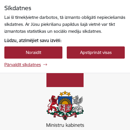
Pāriet uz lapas saturu
Sīkdatnes
Spied
lai meklētu
Enter
Lai šī tīmekļvietne darbotos, tā izmanto obligāti nepieciešamās
sīkdatnes. Ar Jūsu piekrišanu papildus šajā vietnē var tikt
izmantotas statistikas un sociālo mediju sīkdatnes.
Lūdzu, atzīmējiet savu izvēli:
Noraidīt
Apstiprināt visas
Pārvaldīt sīkdatnes
Ministru kabinets