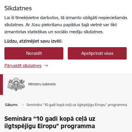
Pāriet uz lapas saturu
Sīkdatnes
Spied
lai meklētu
Enter
Lai šī tīmekļvietne darbotos, tā izmanto obligāti nepieciešamās
sīkdatnes. Ar Jūsu piekrišanu papildus šajā vietnē var tikt
izmantotas statistikas un sociālo mediju sīkdatnes.
Lūdzu, atzīmējiet savu izvēli:
Noraidīt
Apstiprināt visas
Pārvaldīt sīkdatnes
Sākums
Semināra “10 gadi kopā ceļā uz ilgtspējīgu Eiropu” programma
Semināra “10 gadi kopā ceļā uz
ilgtspējīgu Eiropu” programma