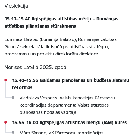
Vieslekcija
15.10–15.40 Ilgtspējīgas attīstības mērķi – Rumānijas
attīstības plānošanas stūrakmens
Luminica Balalau (Luminița Bălălău)
, Rumānijas valdības
Ģenerālsekretariāta Ilgtspējīgas attīstības stratēģiju,
programmu un projektu direktorāta direktore
Norises Latvijā 2025. gadā
15.40–15.55 Gaidāmās plānošanas un budžeta sistēmu
reformas
Vladislavs Vesperis, Valsts kancelejas
Pārresoru
koordinācijas departamenta
Valsts attīstības
plānošanas nodaļas vadītājs
15.55–16.00 Ilgtspējīgas attīstības mērķu (IAM) kurss
Māra Sīmane, VK Pārresoru koordinācijas