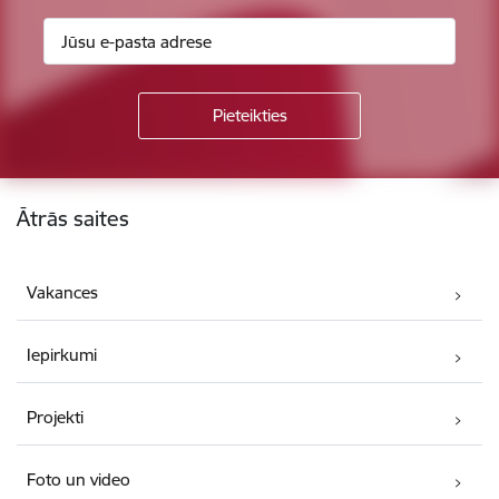
Kājene
Ātrās saites
Vakances
Iepirkumi
Projekti
Foto un video