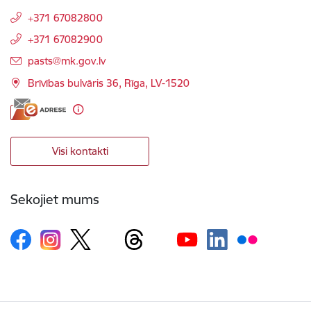
+371 67082800
+371 67082900
E-pasts:
pasts@mk.gov.lv
Brīvības bulvāris 36, Rīga, LV-1520
Visi kontakti
Sekojiet mums