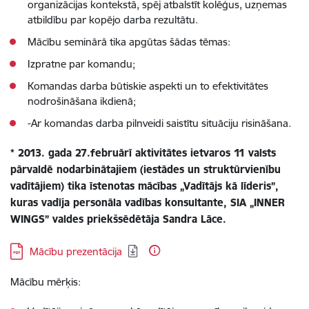
organizācijas kontekstā, spēj atbalstīt kolēģus, uzņemas
atbildību par kopējo darba rezultātu.
Mācību seminārā tika apgūtas šādas tēmas:
Izpratne par komandu;
Komandas darba būtiskie aspekti un to efektivitātes
nodrošināšana ikdienā;
-Ar komandas darba pilnveidi saistītu situāciju risināšana.
* 2013. gada 27.februārī aktivitātes ietvaros 11 valsts
pārvaldē nodarbinātajiem (iestādes un struktūrvienību
vadītājiem) tika īstenotas mācības „Vadītājs kā līderis”,
kuras vadīja personāla vadības konsultante, SIA „INNER
WINGS” valdes priekšsēdētāja Sandra Lāce.
Lejupielādēt:
Mācību prezentācija
Mācību mērķis: