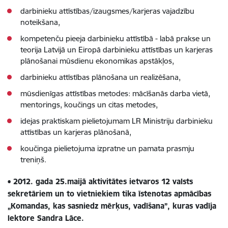
darbinieku attīstības/izaugsmes/karjeras vajadzību
noteikšana,
kompetenču pieeja darbinieku attīstībā - labā prakse un
teorija Latvijā un Eiropā darbinieku attīstības un karjeras
plānošanai mūsdienu ekonomikas apstākļos,
darbinieku attīstības plānošana un realizēšana,
mūsdienīgas attīstības metodes: mācīšanās darba vietā,
mentorings, koučings un citas metodes,
idejas praktiskam pielietojumam LR Ministriju darbinieku
attīstības un karjeras plānošanā,
koučinga pielietojuma izpratne un pamata prasmju
treniņš.
• 2012. gada 25.maijā aktivitātes ietvaros 12 valsts
sekretāriem un to vietniekiem tika īstenotas apmācības
„Komandas, kas sasniedz mērķus, vadīšana”, kuras vadīja
lektore Sandra Lāce.