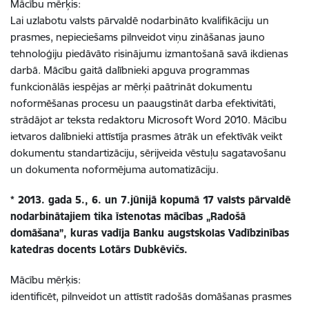
Mācību mērķis:
Lai uzlabotu valsts pārvaldē nodarbināto kvalifikāciju un
prasmes, nepieciešams pilnveidot viņu zināšanas jauno
tehnoloģiju piedāvāto risinājumu izmantošanā savā ikdienas
darbā. Mācību gaitā dalībnieki apguva programmas
funkcionālās iespējas ar mērķi paātrināt dokumentu
noformēšanas procesu un paaugstināt darba efektivitāti,
strādājot ar teksta redaktoru Microsoft Word 2010. Mācību
ietvaros dalībnieki attīstīja prasmes ātrāk un efektīvāk veikt
dokumentu standartizāciju, sērijveida vēstuļu sagatavošanu
un dokumenta noformējuma automatizāciju.
* 2013. gada 5., 6. un 7.jūnijā kopumā 17 valsts pārvaldē
nodarbinātajiem tika īstenotas mācības „Radošā
domāšana”, kuras vadīja Banku augstskolas Vadībzinības
katedras docents Lotārs Dubkēvičs.
Mācību mērķis:
identificēt, pilnveidot un attīstīt radošās domāšanas prasmes