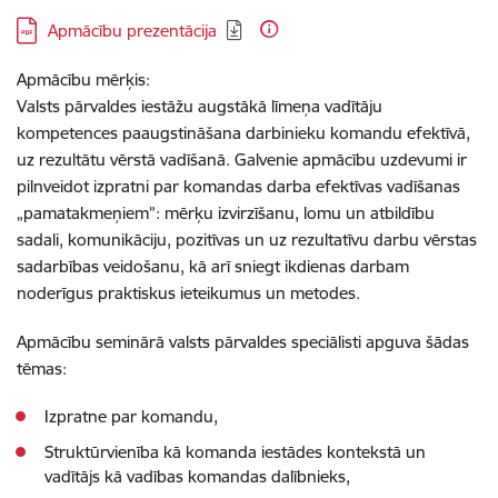
Lejupielādēt:
Apmācību prezentācija
Apmācību mērķis:
Valsts pārvaldes iestāžu augstākā līmeņa vadītāju
kompetences paaugstināšana darbinieku komandu efektīvā,
uz rezultātu vērstā vadīšanā. Galvenie apmācību uzdevumi ir
pilnveidot izpratni par komandas darba efektīvas vadīšanas
„pamatakmeņiem”: mērķu izvirzīšanu, lomu un atbildību
sadali, komunikāciju, pozitīvas un uz rezultatīvu darbu vērstas
sadarbības veidošanu, kā arī sniegt ikdienas darbam
noderīgus praktiskus ieteikumus un metodes.
Apmācību seminārā valsts pārvaldes speciālisti apguva šādas
tēmas:
Izpratne par komandu,
Struktūrvienība kā komanda iestādes kontekstā un
vadītājs kā vadības komandas dalībnieks,