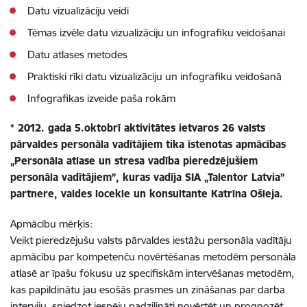
Datu vizualizāciju veidi
Tēmas izvēle datu vizualizāciju un infografiku veidošanai
Datu atlases metodes
Praktiski rīki datu vizualizāciju un infografiku veidošanā
Infografikas izveide paša rokām
* 2012. gada 5.oktobrī aktivitātes ietvaros 26 valsts
pārvaldes personāla vadītājiem tika īstenotas apmācības
„Personāla atlase un stresa vadība pieredzējušiem
personāla vadītājiem”, kuras vadīja SIA „Talentor Latvia”
partnere, valdes locekle un konsultante Katrīna Ošleja.
Apmācību mērķis:
Veikt pieredzējušu valsts pārvaldes iestāžu personāla vadītāju
apmācību par kompetenču novērtēšanas metodēm personāla
atlasē ar īpašu fokusu uz specifiskām intervēšanas metodēm,
kas papildinātu jau esošās prasmes un zināšanas par darba
interviju, sniedzot iespēju padziļināti novērtēt un prognozēt