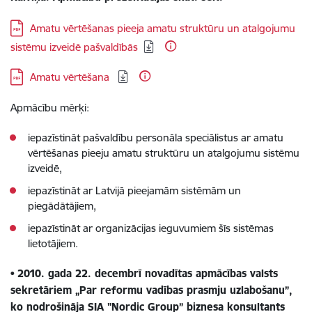
Lejupielādēt:
Amatu vērtēšanas pieeja amatu struktūru un atalgojumu
sistēmu izveidē pašvaldībās
Lejupielādēt:
Amatu vērtēšana
Apmācību mērķi:
iepazīstināt pašvaldību personāla speciālistus ar amatu
vērtēšanas pieeju amatu struktūru un atalgojumu sistēmu
izveidē,
iepazīstināt ar Latvijā pieejamām sistēmām un
piegādātājiem,
iepazīstināt ar organizācijas ieguvumiem šīs sistēmas
lietotājiem.
•
2010. gada 22. decembrī novadītas apmācības valsts
sekretāriem „Par reformu vadības prasmju uzlabošanu”,
ko nodrošināja SIA "Nordic Group” biznesa konsultants