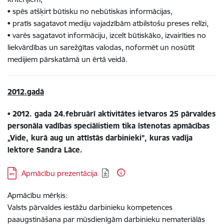
• spēs atšķirt būtisku no nebūtiskas informācijas,
• pratīs sagatavot mediju vajadzībām atbilstošu preses relīzi,
• varēs sagatavot informāciju, izcelt būtiskāko, izvairīties no
liekvārdības un sarežģītas valodas, noformēt un nosūtīt
medijiem pārskatāmā un ērtā veidā.
2012.gadā
•
2012. gada 24.februārī aktivitātes ietvaros 25 pārvaldes
personāla vadības speciālistiem tika īstenotas apmācības
„Vide, kurā aug un attīstās darbinieki”, kuras vadīja
lektore Sandra Lāce.
Lejupielādēt:
Apmācību prezentācija
Apmācību mērķis:
Valsts pārvaldes iestāžu darbinieku kompetences
paaugstināšana par mūsdienīgām darbinieku nemateriālās