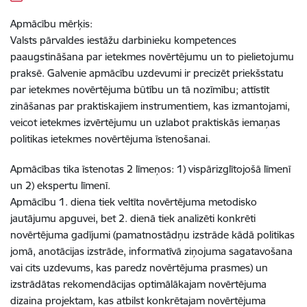
Apmācību mērķis:
Valsts pārvaldes iestāžu darbinieku kompetences
paaugstināšana par ietekmes novērtējumu un to pielietojumu
praksē. Galvenie apmācību uzdevumi ir precizēt priekšstatu
par ietekmes novērtējuma būtību un tā nozīmību; attīstīt
zināšanas par praktiskajiem instrumentiem, kas izmantojami,
veicot ietekmes izvērtējumu un uzlabot praktiskās iemaņas
politikas ietekmes novērtējuma īstenošanai.
Apmācības tika īstenotas 2 līmeņos: 1) vispārizglītojošā līmenī
un 2) ekspertu līmenī.
Apmācību 1. diena tiek veltīta novērtējuma metodisko
jautājumu apguvei, bet 2. dienā tiek analizēti konkrēti
novērtējuma gadījumi (pamatnostādņu izstrāde kādā politikas
jomā, anotācijas izstrāde, informatīvā ziņojuma sagatavošana
vai cits uzdevums, kas paredz novērtējuma prasmes) un
izstrādātas rekomendācijas optimālākajam novērtējuma
dizaina projektam, kas atbilst konkrētajam novērtējuma