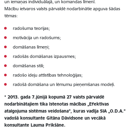
un iemaņas individuālajā, un komandas līmenī.
Mācību ietvaros valsts pārvaldē nodarbinātie apguva šādas
tēmas:
radošuma teorijas;
motivācija un radošums;
domāšanas līmeņi;
radošās domāšanas izpausmes;
domāšanas stili;
radošo ideju attīstības tehnoloģijas;
radošā domāšana un lēmumu pieņemšanas modeļi.
* 2013. gada 7.jūnijā kopumā 27 valsts pārvaldē
nodarbinātajiem tika īstenotas mācības „Efektīvas
atalgojuma sistēmas veidošana”, kuras vadīja SIA „O.D.A.”
vadošā konsultante Gitāna Dāvidsone un vecākā
konsultante Lauma Prikšāne.