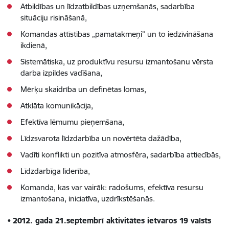
Atbildības un līdzatbildības uzņemšanās, sadarbība
situāciju risināšanā,
Komandas attīstības „pamatakmeņi” un to iedzīvināšana
ikdienā,
Sistemātiska, uz produktīvu resursu izmantošanu vērsta
darba izpildes vadīšana,
Mērķu skaidrība un definētas lomas,
Atklāta komunikācija,
Efektīva lēmumu pieņemšana,
Līdzsvarota līdzdarbība un novērtēta dažādība,
Vadīti konflikti un pozitīva atmosfēra, sadarbība attiecībās,
Līdzdarbīga līderība,
Komanda, kas var vairāk: radošums, efektīva resursu
izmantošana, iniciatīva, uzdrīkstēšanās.
•
2012. gada 21.septembrī aktivitātes ietvaros 19 valsts