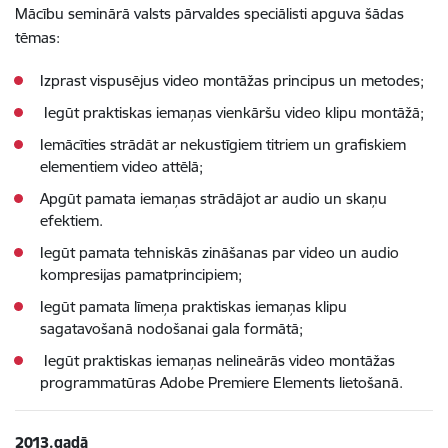
Mācību seminārā valsts pārvaldes speciālisti apguva šādas
tēmas:
Izprast vispusējus video montāžas principus un metodes;
Iegūt praktiskas iemaņas vienkāršu video klipu montāžā;
Iemācīties strādāt ar nekustīgiem titriem un grafiskiem
elementiem video attēlā;
Apgūt pamata iemaņas strādājot ar audio un skaņu
efektiem.
Iegūt pamata tehniskās zināšanas par video un audio
kompresijas pamatprincipiem;
Iegūt pamata līmeņa praktiskas iemaņas klipu
sagatavošanā nodošanai gala formātā;
Iegūt praktiskas iemaņas nelineārās video montāžas
programmatūras Adobe Premiere Elements lietošanā.
2013.gadā