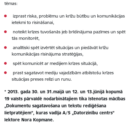
tēmas:
izprast riska, problēmu un krīžu būtību un komunikācijas
ietekmi to risināšanai,
noteikt krīzes tuvošanās jeb brīdinājuma pazīmes un spēt
tās monitorēt,
analītiski spēt izvērtēt situācijas un piedāvāt krīžu
komunikācijas risinājuma stratēģijas,
spēt komunicēt ar medijiem krīzes situācijā,
prast sagatavot mediju vajadzībām atbilstošu krīzes
situācijas preses relīzi un runu.
* 2013. gada 30. un 31.maijā un 12. un 13.jūnijā kopumā
19 valsts pārvaldē nodarbinātajiem tika īstenotas mācības
„Dokumentu sagatavošana un tekstu rediģēšana
lietpratējiem”, kuras vadīja A/S „Datorzinību centrs”
lektore Nora Kopmane.