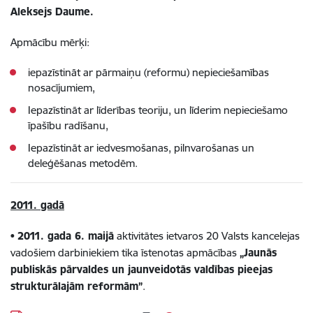
Aleksejs Daume.
Apmācību mērķi:
iepazīstināt ar pārmaiņu (reformu) nepieciešamības
nosacījumiem,
Iepazīstināt ar līderības teoriju, un līderim nepieciešamo
īpašību radīšanu,
Iepazīstināt ar iedvesmošanas, pilnvarošanas un
deleģēšanas metodēm.
2011. gadā
•
2011. gada 6. maijā
aktivitātes ietvaros 20 Valsts kancelejas
vadošiem darbiniekiem tika īstenotas apmācības
„Jaunās
publiskās pārvaldes un jaunveidotās valdības pieejas
strukturālajām reformām”
.