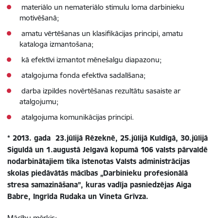
materiālo un nemateriālo stimulu loma darbinieku
motivēšanā;
amatu vērtēšanas un klasifikācijas principi, amatu
kataloga izmantošana;
kā efektīvi izmantot mēnešalgu diapazonu;
atalgojuma fonda efektīva sadalīšana;
darba izpildes novērtēšanas rezultātu sasaiste ar
atalgojumu;
atalgojuma komunikācijas principi.
* 2013. gada 23.jūlijā Rēzeknē, 25.jūlijā Kuldīgā, 30.jūlijā
Siguldā un 1.augustā Jelgavā kopumā 106 valsts pārvaldē
nodarbinātajiem tika īstenotas Valsts administrācijas
skolas piedāvātās mācības „Darbinieku profesionālā
stresa samazināšana”, kuras vadīja pasniedzējas Aiga
Babre, Ingrīda Rudaka un Vineta Grīvza.
Mācību mērķis: