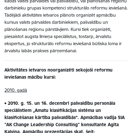
kādas valsts pārvaldes vai pašvaldību, vai plānošanas reģionu
darbinieku grupas kompetenci strukturālo reformu ieviešanā.
Tādējādi aktivitātes ietvaros plānots organizēt apmācību
kursus valsts pārvaldes darbiniekiem, pašvaldību un
plānošanas reģionu pārstāvjiem. Kursi tiek organizēti,
piesaistot augsta līmeņa speciālistus, tostarp, ārvalstu
ekspertus, jo strukturālo reformu ieviešanā būtiska loma ir
ārvalstu labās prakses pārņemšanai.
Aktivitātes ietvaros noorganizēti sekojoši reformu
ieviešanas mācību kursi:
2010. gadā
• 2010. g. 15. un 16. decembrī pašvaldību personāla
speciālistiem „Amatu klasifikācijas sistēma un
klasificēšanas kārtība pašvaldībās”. Apmācības vadīja SIA
"AK Change Leadership Consulting" konsultante Agita
Kalviņa. Apmācību prezentācijas skat. šeit: