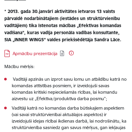
* 2013. gada 30.janvārī aktivitātes ietvaros 13 valsts
pārvaldē nodarbinātajiem (iestādes un struktūrvienību
vadītājiem) tika īstenotas mācības „Efektīvas komandas
vadīšana”, kuras vadīja personāla vadības konsultante,
SIA „INNER WINGS” valdes priekšsēdētāja Sandra Lāce.
Lejupielādēt:
Apmācību prezentācija
Mācību mērķis:
Vadītāji apzinās un izprot savu lomu un atbildību katrā no
komandas attīstības posmiem, ir izveidojuši savas
komandas kritiski nepieciešamās rīcības, lai komandu
aizvestu uz „Efektīva/produktīva darba posmu”;
Vadītāji katrā no komandas darba būtiskajiem aspektiem
(vai savai struktūrvienībai aktuālajos aspektos) ir
izveidojuši idejas rīcībai ikdienas darbā, lai nodrošinātu, ka
struktūrvienība sasniedz gan savus mērķus, gan iekļaujas