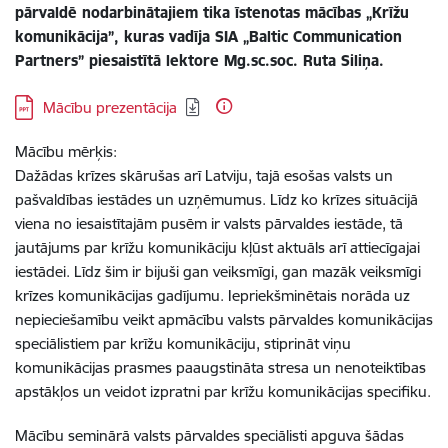
pārvaldē nodarbinātajiem tika īstenotas mācības „Krīžu
komunikācija”, kuras vadīja SIA „Baltic Communication
Partners” piesaistītā lektore Mg.sc.soc. Ruta Siliņa.
Lejupielādēt:
Mācību prezentācija
Mācību mērķis:
Dažādas krīzes skārušas arī Latviju, tajā esošas valsts un
pašvaldības iestādes un uzņēmumus. Līdz ko krīzes situācijā
viena no iesaistītajām pusēm ir valsts pārvaldes iestāde, tā
jautājums par krīžu komunikāciju kļūst aktuāls arī attiecīgajai
iestādei. Līdz šim ir bijuši gan veiksmīgi, gan mazāk veiksmīgi
krīzes komunikācijas gadījumu. Iepriekšminētais norāda uz
nepieciešamību veikt apmācību valsts pārvaldes komunikācijas
speciālistiem par krīžu komunikāciju, stiprināt viņu
komunikācijas prasmes paaugstināta stresa un nenoteiktības
apstākļos un veidot izpratni par krīžu komunikācijas specifiku.
Mācību seminārā valsts pārvaldes speciālisti apguva šādas