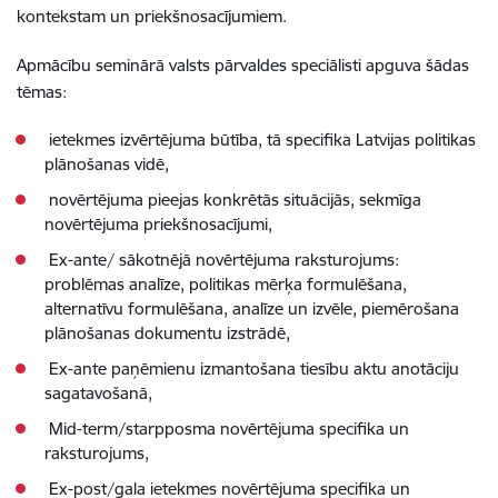
kontekstam un priekšnosacījumiem.
Apmācību seminārā valsts pārvaldes speciālisti apguva šādas
tēmas:
ietekmes izvērtējuma būtība, tā specifika Latvijas politikas
plānošanas vidē,
novērtējuma pieejas konkrētās situācijās, sekmīga
novērtējuma priekšnosacījumi,
Ex-ante/ sākotnējā novērtējuma raksturojums:
problēmas analīze, politikas mērķa formulēšana,
alternatīvu formulēšana, analīze un izvēle, piemērošana
plānošanas dokumentu izstrādē,
Ex-ante paņēmienu izmantošana tiesību aktu anotāciju
sagatavošanā,
Mid-term/starpposma novērtējuma specifika un
raksturojums,
Ex-post/gala ietekmes novērtējuma specifika un