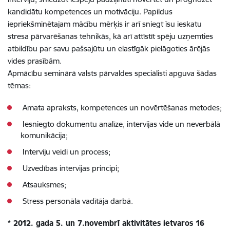
kandidātu kompetences un motivāciju. Papildus
iepriekšminētajam mācību mērķis ir arī sniegt īsu ieskatu
stresa pārvarēšanas tehnikās, kā arī attīstīt spēju uzņemties
atbildību par savu pašsajūtu un elastīgāk pielāgoties ārējās
vides prasībām.
Apmācību seminārā valsts pārvaldes speciālisti apguva šādas
tēmas:
Amata apraksts, kompetences un novērtēšanas metodes;
Iesniegto dokumentu analīze, intervijas vide un neverbālā
komunikācija;
Interviju veidi un process;
Uzvedības intervijas principi;
Atsauksmes;
Stress personāla vadītāja darbā.
* 2012. gada 5. un 7.novembrī aktivitātes ietvaros 16