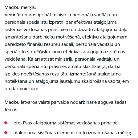
Mācību mērķis:
Veicināt un nostiprināt ministriju personāla vadītāju un
personāla speciālistu izpratni par efektīvas atalgojuma
sistēmas veidošanas principiem un dažādu atalgojuma daļu
izmantošanu darbinieku motivēšanā, efektīvu atalgojumam
paredzēto finanšu resursu sadali, personāla vadītāju un
speciālistu stratēģisko lomu efektīvas atalgojuma sistēmas
veidošanā. Kā arī attīstīt ministriju personāla vadītāju un
personāla speciālistu prasmes amatu klasifikācijā, darba
izpildes novērtēšanas rezultātu izmantošanā atalgojuma
noteikšanā un atalgojuma jautājumu skaidrošanā vadītājiem
un darbiniekiem.
Mācību ietvaros valsts pārvaldē nodarbinātie apguva šādas
tēmas:
efektīvas atalgojuma sistēmas veidošanas principi;
atalgojuma sistēmas elementi un to izmantošanas mērķi;