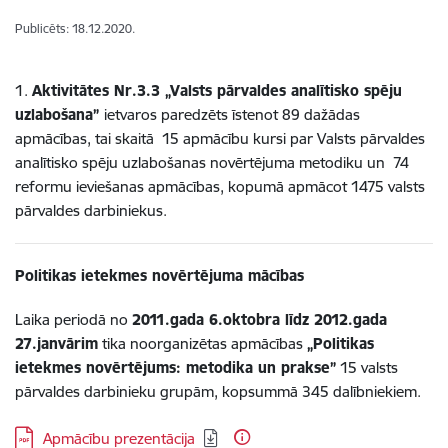
Publicēts: 18.12.2020.
1.
Aktivitātes Nr.3.3 „Valsts pārvaldes analītisko spēju
uzlabošana”
ietvaros paredzēts īstenot 89 dažādas
apmācības, tai skaitā 15 apmācību kursi par Valsts pārvaldes
analītisko spēju uzlabošanas novērtējuma metodiku un 74
reformu ieviešanas apmācības, kopumā apmācot 1475 valsts
pārvaldes darbiniekus.
Politikas ietekmes novērtējuma mācības
Laika periodā no
2011.gada 6.oktobra līdz 2012.gada
27.janvārim
tika noorganizētas apmācības
„Politikas
ietekmes novērtējums: metodika un prakse”
15 valsts
pārvaldes darbinieku grupām, kopsummā 345 dalībniekiem.
Lejupielādēt:
Apmācību prezentācija