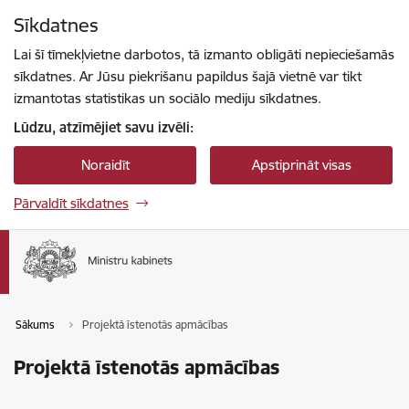
Pāriet uz lapas saturu
Sīkdatnes
Spied
lai meklētu
Enter
Lai šī tīmekļvietne darbotos, tā izmanto obligāti nepieciešamās
sīkdatnes. Ar Jūsu piekrišanu papildus šajā vietnē var tikt
izmantotas statistikas un sociālo mediju sīkdatnes.
Lūdzu, atzīmējiet savu izvēli:
Noraidīt
Apstiprināt visas
Pārvaldīt sīkdatnes
Sākums
Projektā īstenotās apmācības
Projektā īstenotās apmācības