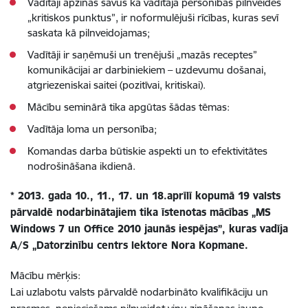
Vadītāji apzinās savus kā vadītāja personības pilnveides
„kritiskos punktus”, ir noformulējuši rīcības, kuras sevī
saskata kā pilnveidojamas;
Vadītāji ir saņēmuši un trenējuši „mazās receptes”
komunikācijai ar darbiniekiem – uzdevumu došanai,
atgriezeniskai saitei (pozitīvai, kritiskai).
Mācību seminārā tika apgūtas šādas tēmas:
Vadītāja loma un personība;
Komandas darba būtiskie aspekti un to efektivitātes
nodrošināšana ikdienā.
* 2013. gada 10., 11., 17. un 18.aprīlī kopumā 19 valsts
pārvaldē nodarbinātajiem tika īstenotas mācības „MS
Windows 7 un Office 2010 jaunās iespējas”, kuras vadīja
A/S „Datorzinību centrs lektore Nora Kopmane.
Mācību mērķis:
Lai uzlabotu valsts pārvaldē nodarbināto kvalifikāciju un