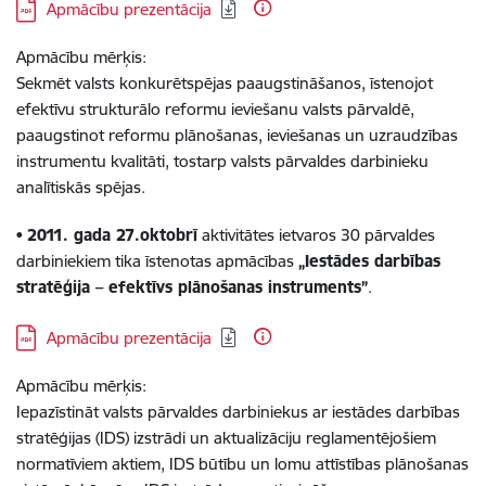
Lejupielādēt:
Apmācību prezentācija
Apmācību mērķis:
Sekmēt valsts konkurētspējas paaugstināšanos, īstenojot
efektīvu strukturālo reformu ieviešanu valsts pārvaldē,
paaugstinot reformu plānošanas, ieviešanas un uzraudzības
instrumentu kvalitāti, tostarp valsts pārvaldes darbinieku
analītiskās spējas.
•
2011. gada 27.oktobrī
aktivitātes ietvaros 30 pārvaldes
darbiniekiem tika īstenotas apmācības
„Iestādes darbības
stratēģija – efektīvs plānošanas instruments”
.
Lejupielādēt:
Apmācību prezentācija
Apmācību mērķis:
Iepazīstināt valsts pārvaldes darbiniekus ar iestādes darbības
stratēģijas (IDS) izstrādi un aktualizāciju reglamentējošiem
normatīviem aktiem, IDS būtību un lomu attīstības plānošanas