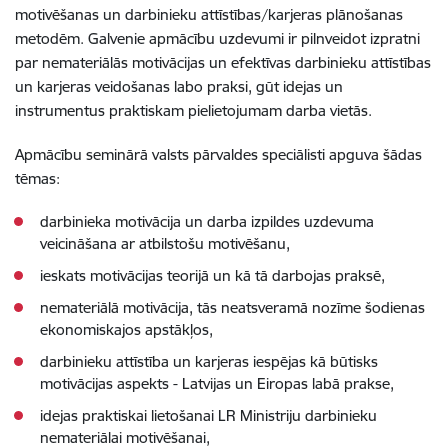
motivēšanas un darbinieku attīstības/karjeras plānošanas
metodēm. Galvenie apmācību uzdevumi ir pilnveidot izpratni
par nemateriālās motivācijas un efektīvas darbinieku attīstības
un karjeras veidošanas labo praksi, gūt idejas un
instrumentus praktiskam pielietojumam darba vietās.
Apmācību seminārā valsts pārvaldes speciālisti apguva šādas
tēmas:
darbinieka motivācija un darba izpildes uzdevuma
veicināšana ar atbilstošu motivēšanu,
ieskats motivācijas teorijā un kā tā darbojas praksē,
nemateriālā motivācija, tās neatsveramā nozīme šodienas
ekonomiskajos apstākļos,
darbinieku attīstība un karjeras iespējas kā būtisks
motivācijas aspekts - Latvijas un Eiropas labā prakse,
idejas praktiskai lietošanai LR Ministriju darbinieku
nemateriālai motivēšanai,