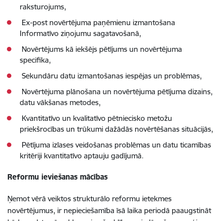
raksturojums,
Ex-post novērtējuma paņēmienu izmantošana
Informatīvo ziņojumu sagatavošanā,
Novērtējums kā iekšējs pētījums un novērtējuma
specifika,
Sekundāru datu izmantošanas iespējas un problēmas,
Novērtējuma plānošana un novērtējuma pētījuma dizains,
datu vākšanas metodes,
Kvantitatīvo un kvalitatīvo pētniecisko metožu
priekšrocības un trūkumi dažādās novērtēšanas situācijās,
Pētījuma izlases veidošanas problēmas un datu ticamības
kritēriji kvantitatīvo aptauju gadījumā.
Reformu ieviešanas mācības
Ņemot vērā veiktos strukturālo reformu ietekmes
novērtējumus, ir nepieciešamība īsā laika periodā paaugstināt