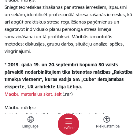
Sniegt teorētiskās zināšanas par stresa iemesliem, izpausmi
un sekām, identificēt profesionālā stresa rašanās iemeslus, kā
arī apgūt praktiskus stresa regulēšanas paņēmienus un
sagatavot individuālo plānu personīgā stresa līmeņa
samazināšanai un tā profilaksei. Mācībās izmantotās
metodes: diskusijas, grupu darbs, situāciju analīze, spēles,
vingrinājumi.
* 2013. gada 19. un 20.septembrī kopumā 30 valsts
pārvaldē nodarbinātajiem tika īstenotas mācības „Rakstība
tīmekļa vietnēm”, kuras vadīja SIA „Cube” lietojamības
eksperte, UX arhitekte Līga Lētiņa.
Mācību materiālus skat. šeit
(.rar)
Mācību mērķis:
Lai informācija iestādes mājaslapā būtu viegli uztverama,
saprotama, pieejama un ērti lietojama tās apmeklētājiem, tā
Language
Piekļūstamība
Izvēlne
jāveido īpaši tīmekļa vietnēm un ņemot vērā lietotāju uztveres
īpatnības. Savukārt, lai izglītotu komunikāciju speciālistus un