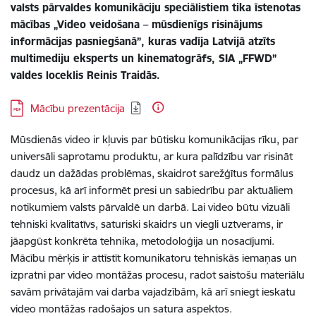
valsts pārvaldes komunikāciju speciālistiem tika īstenotas
mācības „Video veidošana – mūsdienīgs risinājums
informācijas pasniegšanā”, kuras vadīja Latvijā atzīts
multimediju eksperts un kinematogrāfs, SIA „FFWD”
valdes loceklis Reinis Traidās.
Lejupielādēt:
Mācību prezentācija
Mūsdienās video ir kļuvis par būtisku komunikācijas rīku, par
universāli saprotamu produktu, ar kura palīdzību var risināt
daudz un dažādas problēmas, skaidrot sarežģītus formālus
procesus, kā arī informēt presi un sabiedrību par aktuāliem
notikumiem valsts pārvaldē un darbā. Lai video būtu vizuāli
tehniski kvalitatīvs, saturiski skaidrs un viegli uztverams, ir
jāapgūst konkrēta tehnika, metodoloģija un nosacījumi.
Mācību mērķis ir attīstīt komunikatoru tehniskās iemaņas un
izpratni par video montāžas procesu, radot saistošu materiālu
savām privātajām vai darba vajadzībām, kā arī sniegt ieskatu
video montāžas radošajos un satura aspektos.