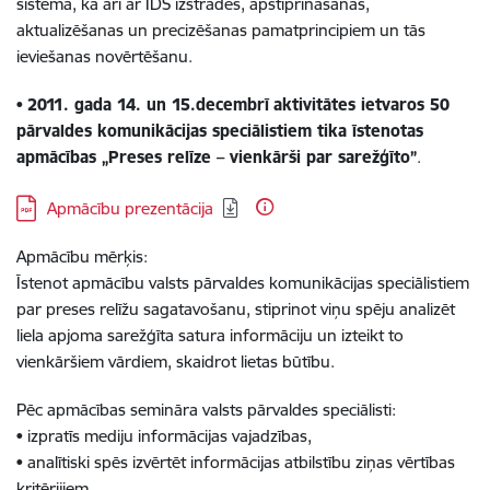
sistēmā, kā arī ar IDS izstrādes, apstiprināšanas,
aktualizēšanas un precizēšanas pamatprincipiem un tās
ieviešanas novērtēšanu.
•
2011. gada 14. un 15.decembrī
aktivitātes ietvaros 50
pārvaldes komunikācijas speciālistiem tika īstenotas
apmācības „Preses relīze – vienkārši par sarežģīto”
.
Lejupielādēt:
Apmācību prezentācija
Apmācību mērķis:
Īstenot apmācību valsts pārvaldes komunikācijas speciālistiem
par preses relīžu sagatavošanu, stiprinot viņu spēju analizēt
liela apjoma sarežģīta satura informāciju un izteikt to
vienkāršiem vārdiem, skaidrot lietas būtību.
Pēc apmācības semināra valsts pārvaldes speciālisti:
• izpratīs mediju informācijas vajadzības,
• analītiski spēs izvērtēt informācijas atbilstību ziņas vērtības
kritērijiem,