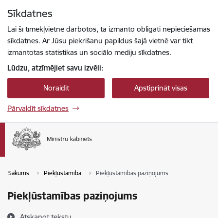
Pāriet uz lapas saturu
Sīkdatnes
Spied
lai meklētu
Enter
Lai šī tīmekļvietne darbotos, tā izmanto obligāti nepieciešamās
sīkdatnes. Ar Jūsu piekrišanu papildus šajā vietnē var tikt
izmantotas statistikas un sociālo mediju sīkdatnes.
Lūdzu, atzīmējiet savu izvēli:
Noraidīt
Apstiprināt visas
Pārvaldīt sīkdatnes
Sākums
Piekļūstamība
Piekļūstamības paziņojums
Piekļūstamības paziņojums
Atskaņot tekstu