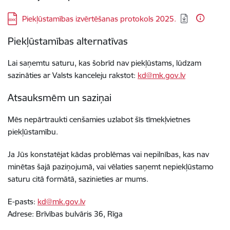
Lejupielādēt:
Piekļūstamības izvērtēšanas protokols 2025.
Piekļūstamības alternatīvas
Lai saņemtu saturu, kas šobrīd nav piekļūstams,
lūdzam
sazināties ar Valsts kanceleju rakstot:
kd@mk.gov.lv
Atsauksmēm un saziņai
Mēs nepārtraukti cenšamies uzlabot šīs
tīmekļvietnes
piekļūstamību.
Ja Jūs konstatējat kādas problēmas vai nepilnības, kas nav
minētas šajā paziņojumā, vai vēlaties saņemt nepiekļūstamo
saturu citā formātā, sazinieties ar mums.
E-pasts:
kd@mk.gov.lv
Adrese:
Brīvības bulvāris 36
, Rīga