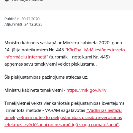
Publicēts: 30.12.2020.
Atjaunināts: 24.12.2025.
Ministru kabinets
saskaņā ar Ministru kabineta 2020. gada
14. jūlija noteikumiem Nr. 445
"Kārtība, kādā iestādes ievieto
informāciju internetā"
(turpmāk – noteikumi Nr. 445)
apņemas savu
tīmekļvietni
veidot piekļūstamu.
Šis piekļūstamības paziņojums attiecas uz:
Ministru kabineta tīmekļvietni
-
https://mk.gov.lv/lv
Tīmekļvietnei
veikts
vienkāršotais piekļūstamības izvērtējums
.
Izmantotā metode -
VARAM sagatavotās
“Vadlīnijas iestāžu
tīmekļvietnēm noteikto piekļūstamības prasību ievērošanas
ietekmes izvērtēšanai un nesamērīgā sloga pamatošanai”
.