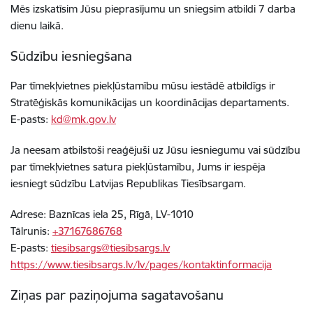
Mēs izskatīsim Jūsu pieprasījumu un sniegsim atbildi
7 darba
dienu laikā
.
Sūdzību iesniegšana
Par tīmekļvietnes piekļūstamību mūsu iestādē atbildīgs ir
Stratēģiskās komunikācijas un koordinācijas departaments
.
E-pasts:
kd@mk.gov.lv
Ja neesam atbilstoši reaģējuši uz Jūsu iesniegumu vai sūdzību
par
tīmekļvietnes
satura piekļūstamību, Jums ir iespēja
iesniegt sūdzību Latvijas Republikas Tiesībsargam.
Adrese: Baznīcas iela 25, Rīgā, LV-1010
Tālrunis:
+37167686768
E-pasts:
tiesibsargs@tiesibsargs.lv
https://www.tiesibsargs.lv/lv/pages/kontaktinformacija
Ziņas par paziņojuma sagatavošanu