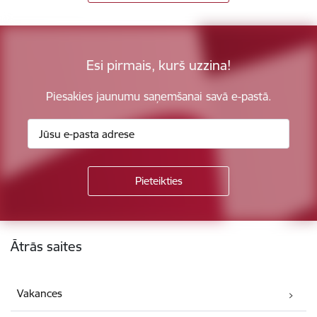
Esi pirmais, kurš uzzina!
Piesakies jaunumu saņemšanai savā e-pastā.
Kājene
Ātrās saites
Vakances