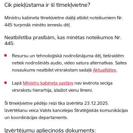
Cik piekļūstama ir šī
tīmekļvietne
?
Ministru kabineta tīmekļvietne
daļēji atbilst noteikumiem Nr.
445
turpmāk minēto iemeslu dēļ.
Neatbilstība prasībām, kas minētas noteikumos Nr.
445:
Resursu un tehnoloģiskā nodrošinājuma dēļ, tiešraidēm
netiek nodrošināts audio, video satura alternatīvas. Saites
nosaukums neatbilst virsrakstam sadaļā
Aktualitātes
.
Lapā
Ministru kabineta sastāvs
nav ievērota secīga
virsrakstu hierarhija, izlaižot vienu līmeni.
Šī
tīmekļvietne
pēdējo reizi tika izvērtēta 23
.12.2025
.
Izvērtēšanu veica Valsts kancelejas Stratēģiskās komunikācijas
un koordinācijas departaments.
Izvērtējumu apliecinošs dokuments: