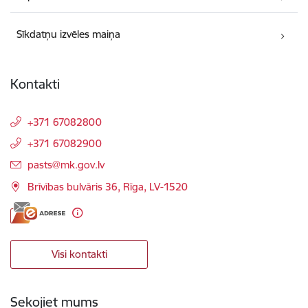
Sīkdatņu izvēles maiņa
Kontakti
+371 67082800
+371 67082900
E-pasts:
pasts@mk.gov.lv
Brīvības bulvāris 36, Rīga, LV-1520
Visi kontakti
Sekojiet mums