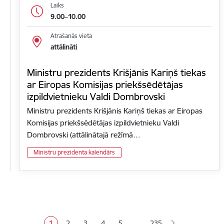
Laiks
9.00–10.00
Atrašanās vieta
attālināti
Ministru prezidents Krišjānis Kariņš tiekas
ar Eiropas Komisijas priekšsēdētājas
izpildvietnieku Valdi Dombrovski
Ministru prezidents Krišjānis Kariņš tiekas ar Eiropas
Komisijas priekšsēdētājas izpildvietnieku Valdi
Dombrovski (attālinātajā režīmā…
Ministru prezidenta kalendārs
Lapošana
…
1
2
3
4
5
235