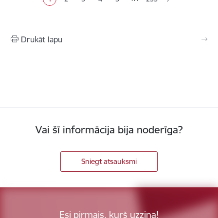
Pašreizējā lapa
Lapa
Lapa
Lapa
Lapa
Drukāt lapu
Vai šī informācija bija noderīga?
Sniegt atsauksmi
Esi pirmais, kurš uzzina!