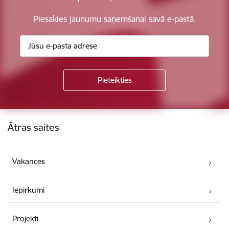
Piesakies jaunumu saņemšanai savā e-pastā.
Kājene
Ātrās saites
Vakances
Iepirkumi
Projekti