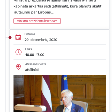
Ministru prezidents Krišjānis Kariņš vada Ministru
kabineta ārkārtas sēdi (attālināti), kurā plānots skatīt
jautājumu par Eiropas…
Ministru prezidenta kalendārs
Datums
29. decembris, 2020
Laiks
10.00–17.00
Atrašanās vieta
attālināti