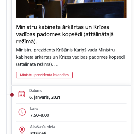
Ministru kabineta ārkārtas un Krīzes
vadības padomes kopsēdi (attālinātajā
režīmā).
Ministru prezidents Krišjānis Kariņš vada Ministru
kabineta ārkārtas un Krīzes vadības padomes kopsēdi
(attālinātā režīmā). …
Ministru prezidenta kalendārs
Datums
6. janvāris, 2021
Laiks
7.50–8.00
Atrašanās vieta
attālināti