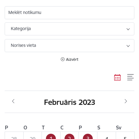
Meklēt notikumu
Kategorija
Norises vieta
Aizvērt
Februāris 2023
P
O
T
C
P
S
Sv
1
2
3
28
29
4
5