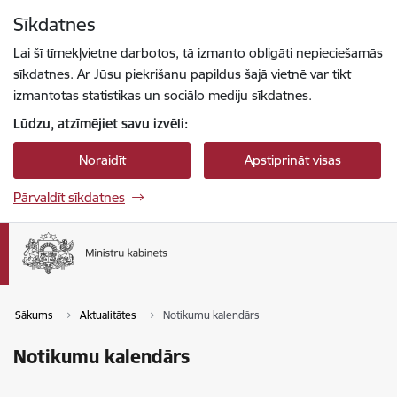
Pāriet uz lapas saturu
Sīkdatnes
Spied
lai meklētu
Enter
Lai šī tīmekļvietne darbotos, tā izmanto obligāti nepieciešamās
sīkdatnes. Ar Jūsu piekrišanu papildus šajā vietnē var tikt
izmantotas statistikas un sociālo mediju sīkdatnes.
Lūdzu, atzīmējiet savu izvēli:
Noraidīt
Apstiprināt visas
Pārvaldīt sīkdatnes
Sākums
Aktualitātes
Notikumu kalendārs
Notikumu kalendārs