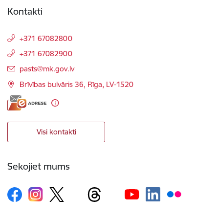
Kontakti
+371 67082800
+371 67082900
E-pasts:
pasts@mk.gov.lv
Brīvības bulvāris 36, Rīga, LV-1520
Visi kontakti
Sekojiet mums