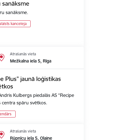
ru sanāksme
āru sanāksme.
Valsts kanceleja
Atrašanās vieta
Mežkalna iela 5, Rīga
e Plus” jaunā loģistikas
ētkos
Andris Kulbergs piedalās AS “Recipe
s centra spāru svētkos.
lendārs
Atrašanās vieta
Rūpnīcu iela 5, Olaine