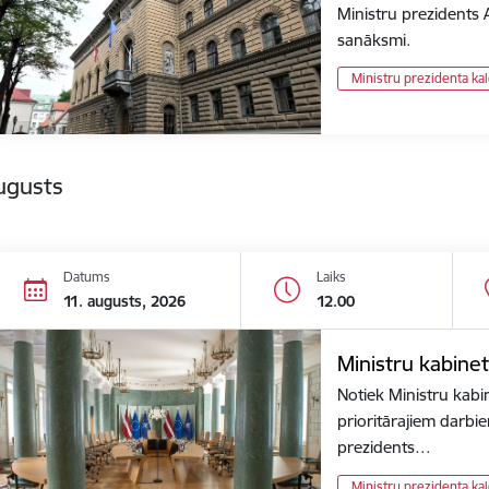
Ministru prezidents
sanāksmi.
Ministru prezidenta ka
ugusts
Datums
Laiks
11. augusts, 2026
12.00
Ministru kabinet
Notiek Ministru kabi
prioritārajiem darbi
prezidents…
Ministru prezidenta ka