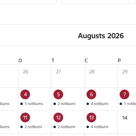
Augusts 2026
O
T
C
P
26
27
28
29
4
5
6
7
tikums
1 notikums
2 notikumi
4 notikumi
1 noti
11
12
13
14
tikums
2 notikumi
2 notikumi
4 notikumi