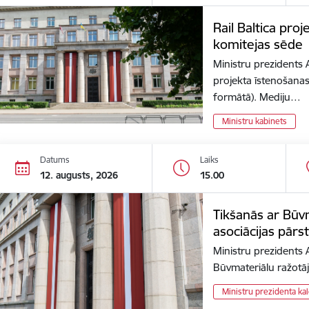
Rail Baltica pro
komitejas sēde
Ministru prezidents 
projekta īstenošanas
formātā). Mediju…
Ministru kabinets
Datums
Laiks
12. augusts, 2026
15.00
Tikšanās ar Būv
asociācijas pārs
Ministru prezidents 
Būvmateriālu ražotāj
Ministru prezidenta ka