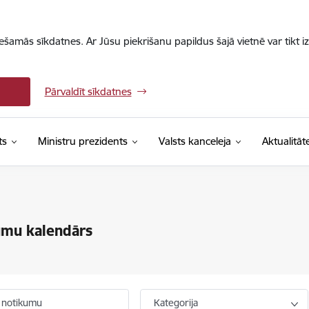
iešamās sīkdatnes. Ar Jūsu piekrišanu papildus šajā vietnē var tikt i
Pārvaldīt sīkdatnes
ts
Ministru prezidents
Valsts kanceleja
Aktualitāt
umu kalendārs
 notikumu
Kategorija