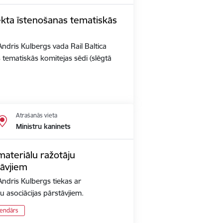
jekta īstenošanas tematiskās
Andris Kulbergs vada Rail Baltica
 tematiskās komitejas sēdi (slēgtā
Atrašanās vieta
Ministru kaninets
materiālu ražotāju
tāvjiem
Andris Kulbergs tiekas ar
u asociācijas pārstāvjiem.
lendārs