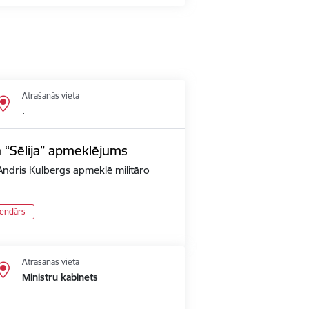
Atrašanās vieta
.
a “Sēlija” apmeklējums
Andris Kulbergs apmeklē militāro
lendārs
Atrašanās vieta
Ministru kabinets