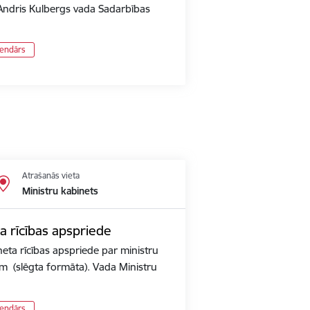
 Andris Kulbergs vada Sadarbības
lendārs
Atrašanās vieta
Ministru kabinets
a rīcības apspriede
neta rīcības apspriede par ministru
em (slēgta formāta). Vada Ministru
lendārs