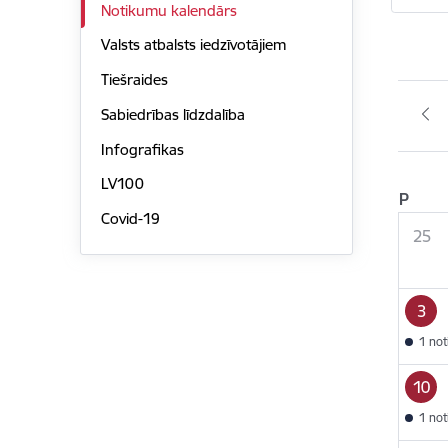
Notikumu kalendārs
Valsts atbalsts iedzīvotājiem
Tiešraides
Sabiedrības līdzdalība
Infografikas
LV100
P
Covid-19
25
3
1 no
10
1 no