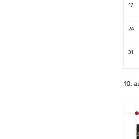
17
24
31
10. a