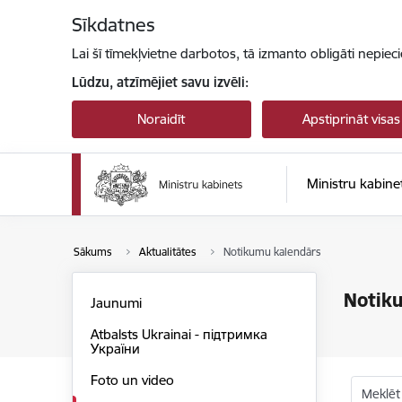
Pāriet uz lapas saturu
Sīkdatnes
Lai šī tīmekļvietne darbotos, tā izmanto obligāti nepiec
Lūdzu, atzīmējiet savu izvēli:
Noraidīt
Apstiprināt visas
Ministru kabine
Sākums
Aktualitātes
Notikumu kalendārs
Notik
Jaunumi
Atbalsts Ukrainai - підтримка
України
Foto un video
Meklēt