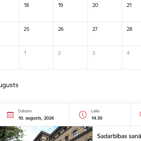
18
19
20
21
25
26
27
28
1
2
3
4
ugusts
Datums
Laiks
10. augusts, 2026
14.30
Sadarbības san