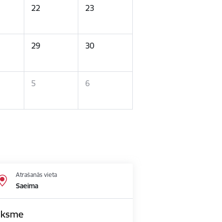
22
23
29
30
5
6
Atrašanās vieta
Saeima
āksme