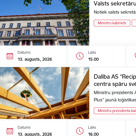
Valsts sekretā
Notiek valsts sekret
Ministru kabinets
Datums
Laiks
13. augusts, 2026
15.00
Dalība AS “Recip
centra spāru sv
Ministru prezidents 
Plus” jaunā loģistika
Ministru prezidenta ka
Datums
Laiks
13. augusts, 2026
16.00