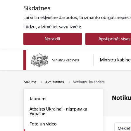
Pāriet uz lapas saturu
Sīkdatnes
Lai šī tīmekļvietne darbotos, tā izmanto obligāti nepiec
Lūdzu, atzīmējiet savu izvēli:
Noraidīt
Apstiprināt visas
Ministru kabine
Sākums
Aktualitātes
Notikumu kalendārs
Notik
Jaunumi
Atbalsts Ukrainai - підтримка
України
Foto un video
Meklēt