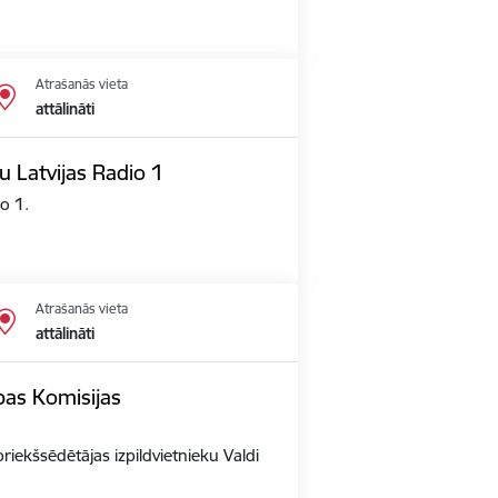
Atrašanās vieta
attālināti
u Latvijas Radio 1
io 1.
Atrašanās vieta
attālināti
opas Komisijas
priekšsēdētājas izpildvietnieku Valdi