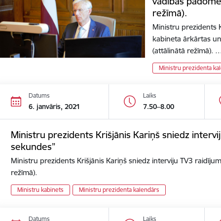
vadības padomes
režīmā).
Ministru prezidents K
kabineta ārkārtas u
(attālinātā režīmā). 
Ministru prezidenta ka
Datums
Laiks
6. janvāris, 2021
7.50–8.00
Ministru prezidents Krišjānis Kariņš sniedz interv
sekundes”
Ministru prezidents Krišjānis Kariņš sniedz interviju TV3 raidīj
režīmā).
Ministru kabinets
Ministru prezidenta kalendārs
Datums
Laiks