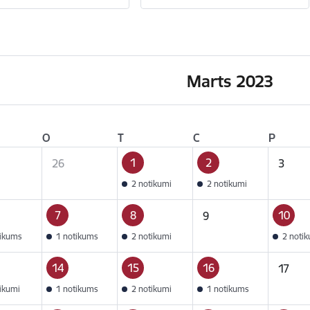
Marts 2023
O
T
C
P
1
2
26
3
2 notikumi
2 notikumi
7
8
10
9
tikums
1 notikums
2 notikumi
2 noti
14
15
16
17
tikumi
1 notikums
2 notikumi
1 notikums