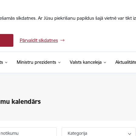
iešamās sīkdatnes. Ar Jūsu piekrišanu papildus šajā vietnē var tikt i
Pārvaldīt sīkdatnes
ts
Ministru prezidents
Valsts kanceleja
Aktualitāt
umu kalendārs
 notikumu
Kategorija