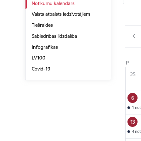
Notikumu kalendārs
Valsts atbalsts iedzīvotājiem
Tiešraides
Sabiedrības līdzdalība
Infografikas
LV100
P
Covid-19
25
6
1 no
13
4 no