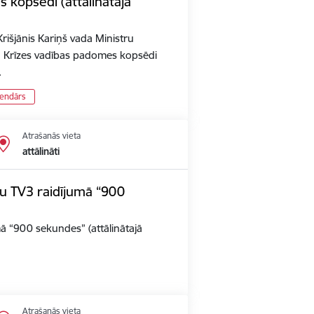
 kopsēdi (attālinātajā
rišjānis Kariņš vada Ministru
n Krīzes vadības padomes kopsēdi
…
lendārs
Atrašanās vieta
attālināti
iju TV3 raidījumā “900
umā “900 sekundes” (attālinātajā
Atrašanās vieta