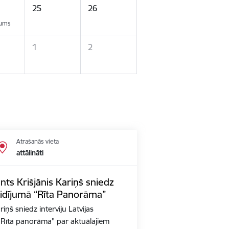
25
26
kums
1
2
Atrašanās vieta
attālināti
nts Krišjānis Kariņš sniedz
aidījumā “Rīta Panorāma”
iņš sniedz interviju Latvijas
ā "Rīta panorāma" par aktuālajiem