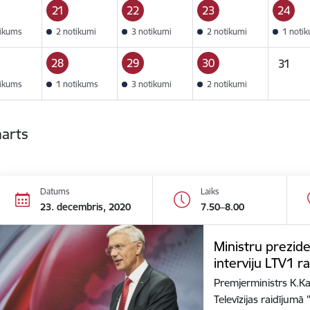
21
22
23
24
tikums
2 notikumi
3 notikumi
2 notikumi
1 noti
28
29
30
31
tikums
1 notikums
3 notikumi
2 notikumi
marts
Datums
Laiks
23. decembris, 2020
7.50–8.00
Ministru prezide
interviju LTV1 r
Premjerministrs K.Kar
Televīzijas raidījum