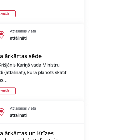
lendārs
Atrašanās vieta
attālināti
ta ārkārtas sēde
rišjānis Kariņš vada Ministru
 (attālināti), kurā plānots skatīt
pas…
lendārs
Atrašanās vieta
attālināti
a ārkārtas un Krīzes