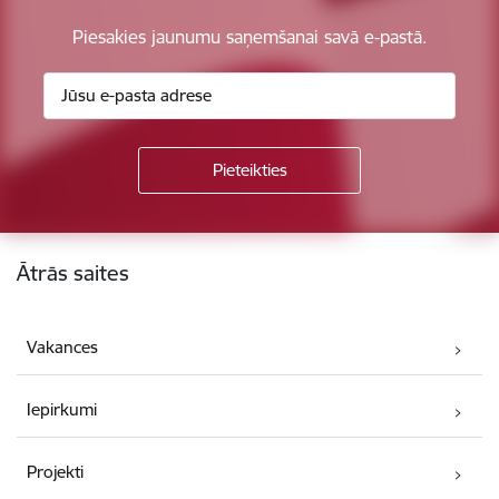
Piesakies jaunumu saņemšanai savā e-pastā.
Kājene
Ātrās saites
Vakances
Iepirkumi
Projekti