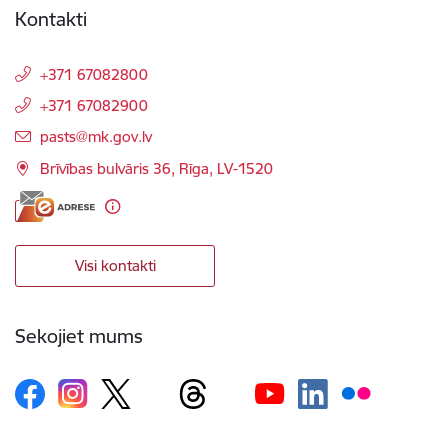
Kontakti
+371 67082800
+371 67082900
E-pasts:
pasts@mk.gov.lv
Brīvības bulvāris 36, Rīga, LV-1520
Visi kontakti
Sekojiet mums