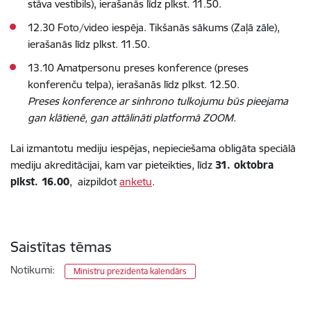
stāva vestibils), ierašanās līdz plkst. 11.50.
12.30 Foto/video iespēja. Tikšanās sākums (Zaļā zāle),
ierašanās līdz plkst. 11.50.
13.10 Amatpersonu preses konference (preses
konferenču telpa), ierašanās līdz plkst. 12.50.
Preses konference ar sinhrono tulkojumu būs pieejama
gan klātienē, gan attālināti platformā ZOOM.
Lai izmantotu mediju iespējas, nepieciešama obligāta speciālā
mediju akreditācijai, kam var pieteikties,
līdz
31. oktobra
plkst. 16.00
,
aizpildot
anketu
.
Saistītas tēmas
Notikumi:
Ministru prezidenta kalendārs