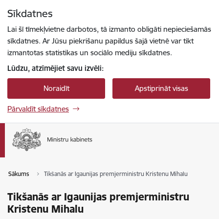
Pāriet uz lapas saturu
Sīkdatnes
Spied
lai meklētu
Enter
Lai šī tīmekļvietne darbotos, tā izmanto obligāti nepieciešamās
sīkdatnes. Ar Jūsu piekrišanu papildus šajā vietnē var tikt
izmantotas statistikas un sociālo mediju sīkdatnes.
Lūdzu, atzīmējiet savu izvēli:
Noraidīt
Apstiprināt visas
Pārvaldīt sīkdatnes
Sākums
Tikšanās ar Igaunijas premjerministru Kristenu Mihalu
Tikšanās ar Igaunijas premjerministru
Kristenu Mihalu