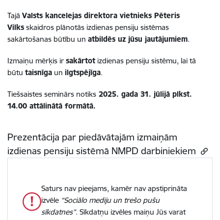
Tajā
Valsts kancelejas direktora vietnieks Pēteris
Vilks
skaidros plānotās izdienas pensiju sistēmas
sakārtošanas būtību un
atbildēs uz jūsu jautājumiem
.
Izmaiņu mērķis ir
sakārtot
izdienas pensiju sistēmu, lai tā
būtu
taisnīga
un
ilgtspējīga
.
Tiešsaistes seminārs notiks
2025. gada 31. jūlijā plkst.
14.00 attālinātā formātā.
Prezentācija par piedāvātajām izmaiņām
izdienas pensiju sistēmā NMPD darbiniekiem
Saturs nav pieejams, kamēr nav apstiprināta
izvēle
“Sociālo mediju un trešo pušu
sīkdatnes”
. Sīkdatņu izvēles maiņu Jūs varat