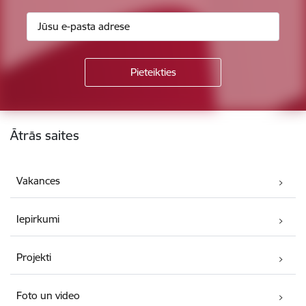
Kājene
Ātrās saites
Vakances
Iepirkumi
Projekti
Foto un video