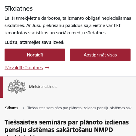
Pāriet uz lapas saturu
Sīkdatnes
Spied
lai meklētu
Enter
Lai šī tīmekļvietne darbotos, tā izmanto obligāti nepieciešamās
sīkdatnes. Ar Jūsu piekrišanu papildus šajā vietnē var tikt
izmantotas statistikas un sociālo mediju sīkdatnes.
Lūdzu, atzīmējiet savu izvēli:
Noraidīt
Apstiprināt visas
Pārvaldīt sīkdatnes
Sākums
Tiešsaistes seminārs par plānoto izdienas pensiju sistēmas sak
Tiešsaistes seminārs par plānoto izdienas
pensiju sistēmas sakārtošanu NMPD