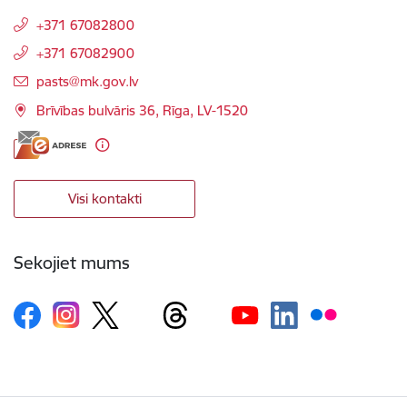
+371 67082800
+371 67082900
E-pasts:
pasts@mk.gov.lv
Brīvības bulvāris 36, Rīga, LV-1520
Visi kontakti
Sekojiet mums